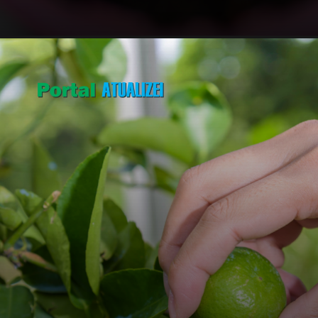
Opening
https://portalatualizei.com.br/agro/5-arvores-frutiferas-para-cultivar-no-quintal-confira/15784/