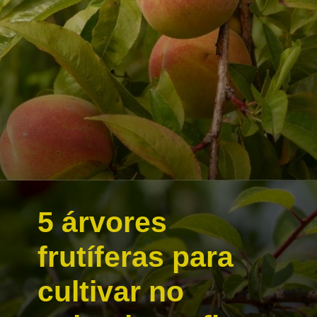
5 árvores
frutíferas para
cultivar no