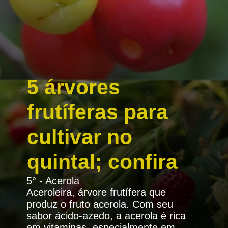
5 árvores
frutíferas para
cultivar no
quintal; confira
5° - Acerola
Aceroleira, árvore frutífera que
produz o fruto acerola. Com seu
sabor ácido-azedo, a acerola é rica
em vitaminas, especialmente em