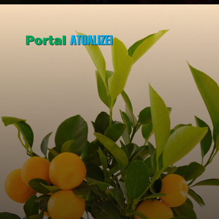
Opening
https://portalatualizei.com.br/agro/5-arvores-frutiferas-para-cultivar-no-quintal-confira/15784/