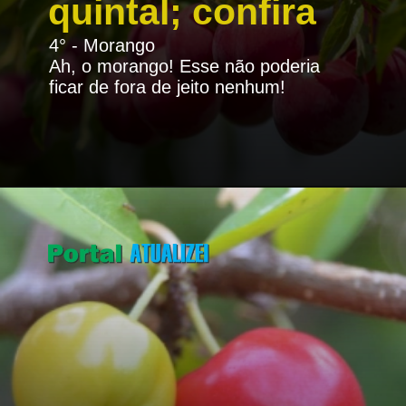
quintal; confira
4° - Morango
Ah, o morango! Esse não poderia
ficar de fora de jeito nenhum!
Opening
https://portalatualizei.com.br/agro/5-arvores-frutiferas-para-cultivar-no-quintal-confira/15784/