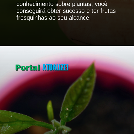
conhecimento sobre plantas, você
conseguirá obter sucesso e ter frutas
fresquinhas ao seu alcance.
Opening
https://portalatualizei.com.br/agro/5-arvores-frutiferas-para-cultivar-no-quintal-confira/15784/