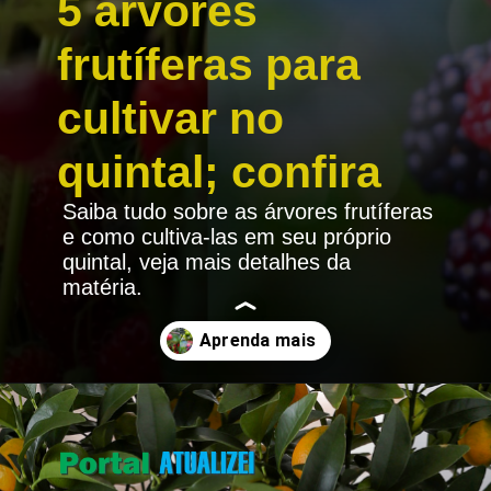
5 árvores
frutíferas para
cultivar no
quintal; confira
Saiba tudo sobre as árvores frutíferas
e como cultiva-las em seu próprio
quintal, veja mais detalhes da
matéria.
Opening
https://portalatualizei.com.br/agro/5-arvores-frutiferas-para-cultivar-no-quintal-confira/15784/