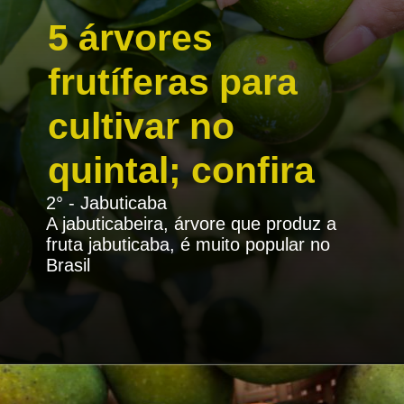
5 árvores
frutíferas para
cultivar no
quintal; confira
2° - Jabuticaba
A jabuticabeira, árvore que produz a
fruta jabuticaba, é muito popular no
Brasil
Opening
https://portalatualizei.com.br/agro/5-arvores-frutiferas-para-cultivar-no-quintal-confira/15784/