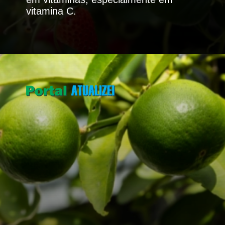
vitamina C.
Opening
https://portalatualizei.com.br/agro/5-arvores-frutiferas-para-cultivar-no-quintal-confira/15784/