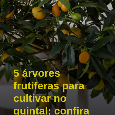
5 árvores
frutíferas para
cultivar no
quintal; confira