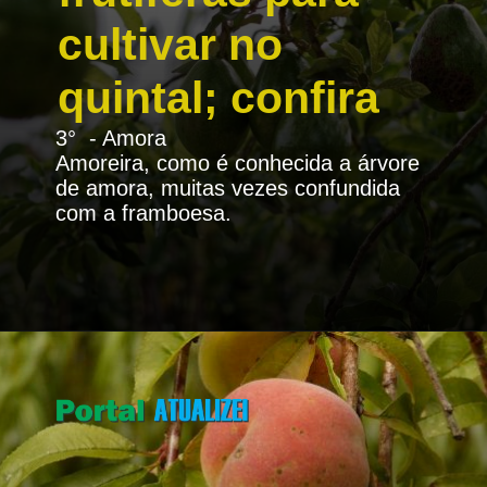
cultivar no
quintal; confira
3° - Amora
Amoreira, como é conhecida a árvore
de amora, muitas vezes confundida
com a framboesa.
Opening
https://portalatualizei.com.br/agro/5-arvores-frutiferas-para-cultivar-no-quintal-confira/15784/