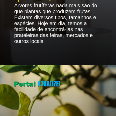
Árvores frutíferas nada mais são do
que plantas que produzem frutas.
Existem diversos tipos, tamanhos e
espécies. Hoje em dia, temos a
facilidade de encontrá-las nas
prateleiras das feiras, mercados e
outros locais
Opening
https://portalatualizei.com.br/agro/5-arvores-frutiferas-para-cultivar-no-quintal-confira/15784/