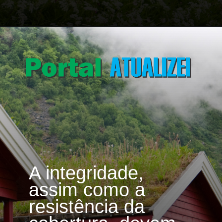
Opening
https://portalatualizei.com.br/jardim/telhado-verde-5-plantas-ideias-para-cultivar-no-telhado/6693/
A integridade,
assim como a
resistência da