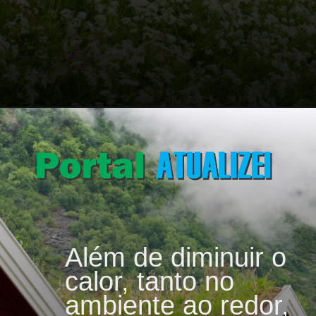
Opening
https://portalatualizei.com.br/jardim/telhado-verde-5-plantas-ideias-para-cultivar-no-telhado/6693/
Além de diminuir o
calor, tanto no
ambiente ao redor,