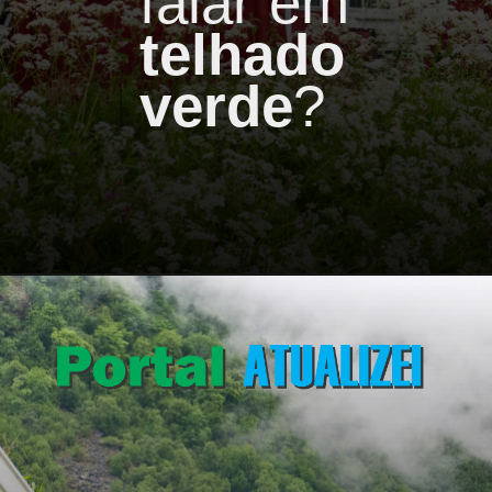
falar em
telhado
verde
?
Opening
https://portalatualizei.com.br/jardim/telhado-verde-5-plantas-ideias-para-cultivar-no-telhado/6693/