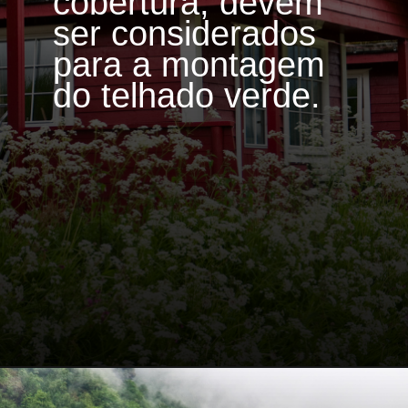
cobertura, devem
ser considerados
para a montagem
do telhado verde.
Opening
https://portalatualizei.com.br/jardim/telhado-verde-5-plantas-ideias-para-cultivar-no-telhado/6693/