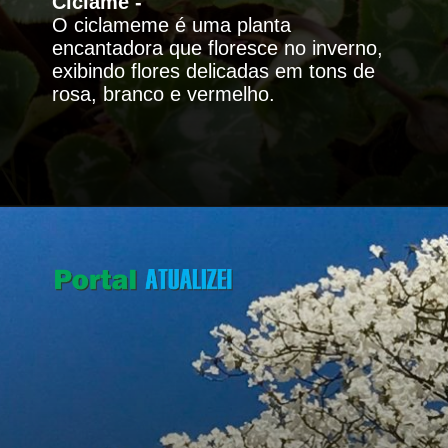
Ciclame -
O ciclameme é uma planta
encantadora que floresce no inverno,
exibindo flores delicadas em tons de
rosa, branco e vermelho.
Opening
https://portalatualizei.com.br/agro/a-magia-do-inverno-descubra-as-plantas-que-se-destacam-na-estacao/16130/