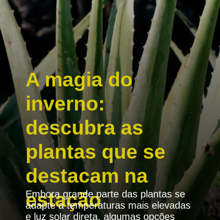
A magia do
inverno:
descubra as
plantas que se
destacam na
estação
Embora grande parte das plantas se
adapte a temperaturas mais elevadas
e luz solar direta, algumas opções