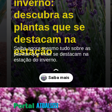
inverno:
descubra as
plantas que se
destacam na
Saiba agora mesmo tudo sobre as
estação
plantas que mais se destacam na
estação do inverno.
Opening
https://portalatualizei.com.br/agro/a-magia-do-inverno-descubra-as-plantas-que-se-destacam-na-estacao/16130/