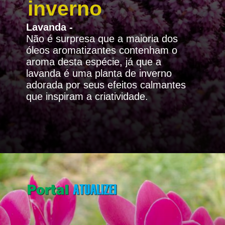
inverno
Lavanda -
Não é surpresa que a maioria dos
óleos aromatizantes contenham o
aroma desta espécie, já que a
lavanda é uma planta de inverno
adorada por seus efeitos calmantes
que inspiram a criatividade.
Opening
https://portalatualizei.com.br/agro/a-magia-do-inverno-descubra-as-plantas-que-se-destacam-na-estacao/16130/