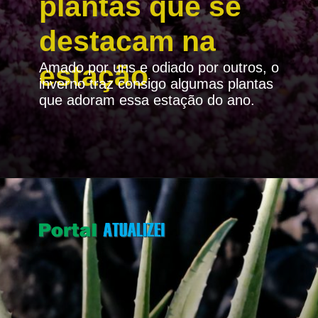
plantas que se
destacam na
Amado por uns e odiado por outros, o
estação
inverno traz consigo algumas plantas
que adoram essa estação do ano.
Opening
https://portalatualizei.com.br/agro/a-magia-do-inverno-descubra-as-plantas-que-se-destacam-na-estacao/16130/