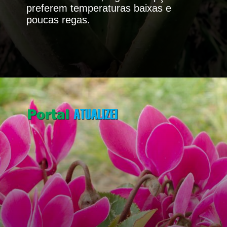
preferem temperaturas baixas e
poucas regas.
Opening
https://portalatualizei.com.br/agro/a-magia-do-inverno-descubra-as-plantas-que-se-destacam-na-estacao/16130/