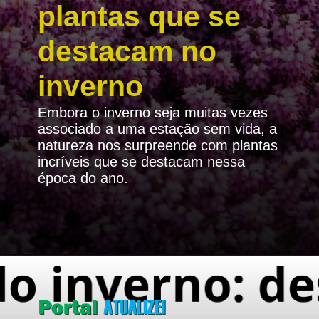
plantas que se
destacam no
inverno
Embora o inverno seja muitas vezes
associado a uma estação sem vida, a
natureza nos surpreende com plantas
incríveis que se destacam nessa
época do ano.
Opening
https://portalatualizei.com.br/agro/a-magia-do-inverno-descubra-as-plantas-que-se-destacam-na-estacao/16130/