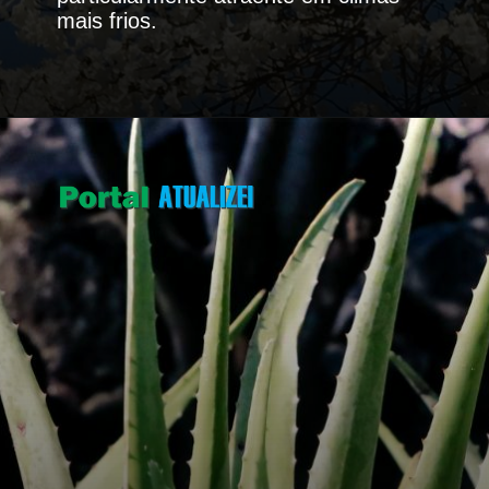
mais frios.
Opening
https://portalatualizei.com.br/agro/a-magia-do-inverno-descubra-as-plantas-que-se-destacam-na-estacao/16130/