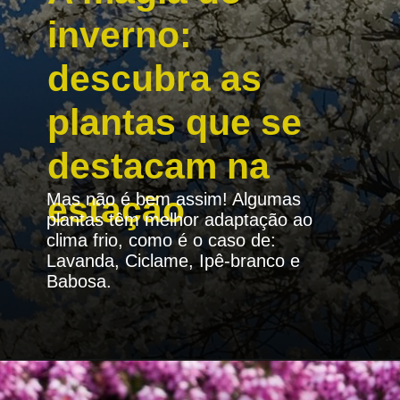
inverno:
descubra as
plantas que se
destacam na
estação
Mas não é bem assim! Algumas
plantas têm melhor adaptação ao
clima frio, como é o caso de:
Lavanda, Ciclame, Ipê-branco e
Babosa.
Opening
https://portalatualizei.com.br/agro/a-magia-do-inverno-descubra-as-plantas-que-se-destacam-na-estacao/16130/