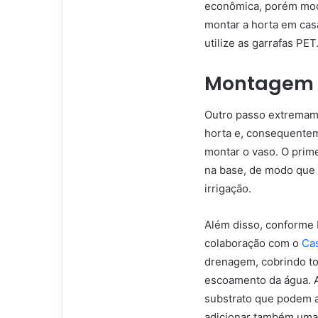
econômica, porém mode
montar a horta em casa
utilize as garrafas PET
Montagem 
Outro passo extremam
horta e, consequenteme
montar o vaso. O prim
na base, de modo que 
irrigação.
Além disso, conforme
colaboração com o
Ca
drenagem, cobrindo tod
escoamento da água. A
substrato que podem a
adicionar também uma 