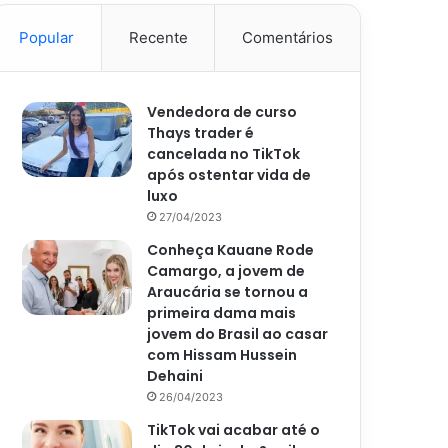
Popular
Recente
Comentários
Vendedora de curso
Thays trader é
cancelada no TikTok
após ostentar vida de
luxo
27/04/2023
Conheça Kauane Rode
Camargo, a jovem de
Araucária se tornou a
primeira dama mais
jovem do Brasil ao casar
com Hissam Hussein
Dehaini
26/04/2023
TikTok vai acabar até o