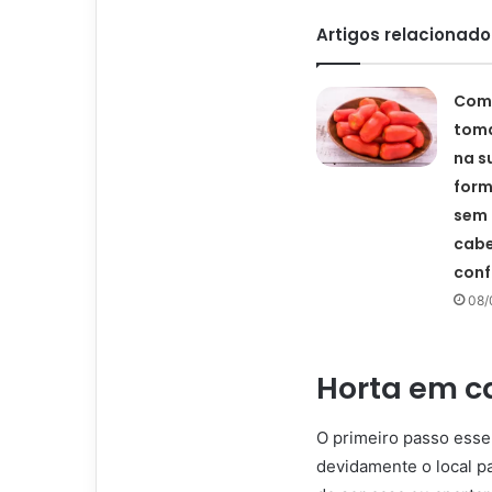
Artigos relacionado
Como
toma
na s
form
sem 
cabe
conf
08/
Horta em ca
O primeiro passo esse
devidamente o local p