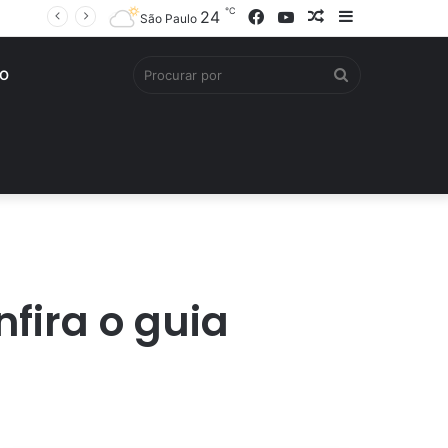
℃
Facebook
YouTube
Artigo
Barra
24
São Paulo
aleatório
Lateral
Procurar
O
por
ira o guia