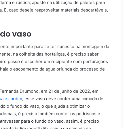
rna e rústica, aposte na utilização de paletes para
. E, caso deseje reaproveitar materiais descartáveis,
.
do vaso
ente importante para se ter sucesso na montagem da
nte, na colheita das hortaliças, é preciso saber
eiro passo é escolher um recipiente com perfurações
haja o escoamento da água oriunda do processo de
 Fernanda Drumond, em 21 de junho de 2022, em
sa e Jardim
, esse vaso deve conter uma camada de
o o fundo do vaso, o que ajuda a otimizar o
demais, é preciso também conter os pedriscos e
travessar para o fundo do vaso, assim, é preciso
manta bidim (geotêxtil), acima da camada de