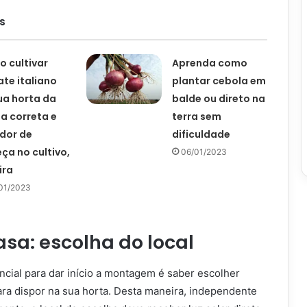
s
 cultivar
Aprenda como
te italiano
plantar cebola em
ua horta da
balde ou direto na
a correta e
terra sem
dor de
dificuldade
ça no cultivo,
06/01/2023
ira
01/2023
sa: escolha do local
ncial para dar início a montagem é saber escolher
ara dispor na sua horta. Desta maneira, independente