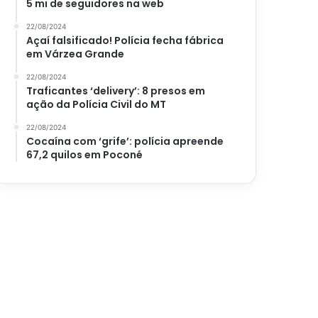
5 mi de seguidores na web
22/08/2024
Açaí falsificado! Polícia fecha fábrica
em Várzea Grande
22/08/2024
Traficantes ‘delivery’: 8 presos em
ação da Polícia Civil do MT
22/08/2024
Cocaína com ‘grife’: polícia apreende
67,2 quilos em Poconé