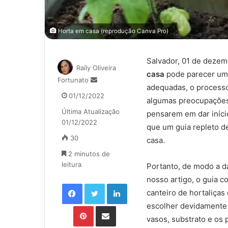
Horta em casa (reprodução Canva Pro)
Salvador, 01 de dezem
Raíly Oliveira
casa
pode parecer uma 
Mande
Fortunato
adequadas, o processo
um
01/12/2022
algumas preocupações 
e-
Última Atualização
mail
pensarem em dar iníci
01/12/2022
que um guia repleto de
30
casa.
2 minutos de
leitura
Portanto, de modo a da
nosso artigo, o guia 
Facebook
Twitter
Linkedin
canteiro de hortaliça
escolher devidamente 
Pinterest
Compartilhar via e-mail
vasos, substrato e os 