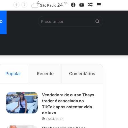
℃
Facebook
YouTube
Artigo
Barra
24
São Paulo
aleatório
Lateral
Procurar
O
por
Popular
Recente
Comentários
Vendedora de curso Thays
trader é cancelada no
TikTok após ostentar vida
de luxo
27/04/2023