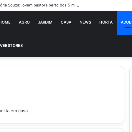
tória Souza: jovem pastora perto dos 5 mi de seguidores na web
HOME
AGRO
JARDIM
CASA
NEWS
HORTA
ADUB
WEBSTORES
horta em casa