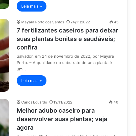
Leia mais »
Mayara Porto dos Santos
24/11/2022
45
7 fertilizantes caseiros para deixar
suas plantas bonitas e saudáveis;
confira
Salvador, em 24 de novembro de 2022, por Mayara
Porto. – A qualidade do substrato de uma planta é
um…
Leia mais »
Carlos Eduardo
19/11/2022
40
Melhor adubo caseiro para
desenvolver suas plantas; veja
agora