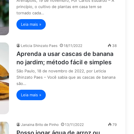
Arenápolis, 19 de novembro, Por Carlos Eduardo – A
princípio, o cultivo de plantas em casa tem se
tornado cada…
Leia mais »
Leticia Shinzato Paes
18/11/2022
38
Aprenda a usar cascas de banana
no jardim; método fácil e simples
São Paulo, 18 de novembro de 2022, por Leticia
Shinzato Paes – Você sabia que as cascas de banana
são…
Leia mais »
Janaina Brito de Pinho
13/11/2022
79
Posso jogar água de arroz ou