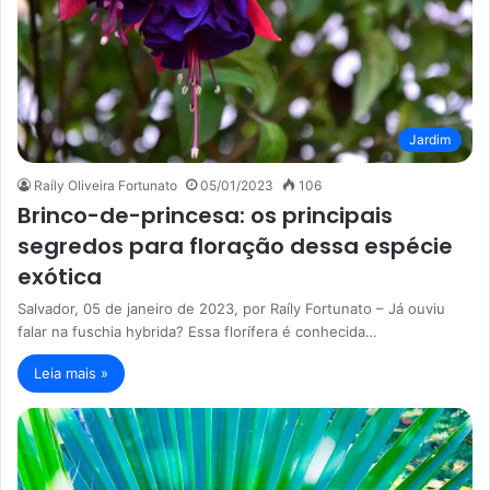
Jardim
Raíly Oliveira Fortunato
05/01/2023
106
Brinco-de-princesa: os principais
segredos para floração dessa espécie
exótica
Salvador, 05 de janeiro de 2023, por Raíly Fortunato – Já ouviu
falar na fuschia hybrida? Essa florífera é conhecida…
Leia mais »