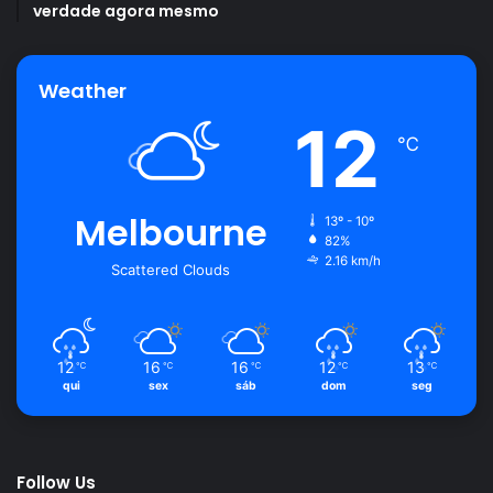
verdade agora mesmo
Weather
12
℃
Melbourne
13º - 10º
82%
2.16 km/h
Scattered Clouds
12
16
16
12
13
℃
℃
℃
℃
℃
qui
sex
sáb
dom
seg
Follow Us