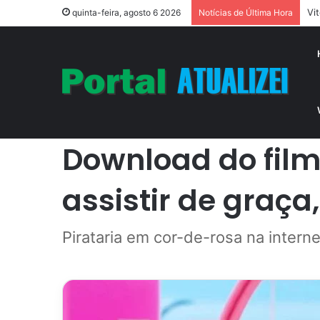
Aç
quinta-feira, agosto 6 2026
Notícias de Última Hora
Início
/
Famosos
/
Download do filme da Barbie dublado; 
Famosos
Download do film
assistir de graça
Pirataria em cor-de-rosa na interne