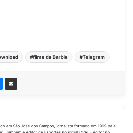
ownload
filme da Barbie
Telegram
est
Messenger
Compartilhar via e-mail
ido em São José dos Campos, jornalista formado em 1999 pela
é). Também é editor de Esportes no jornal OVALE editor no