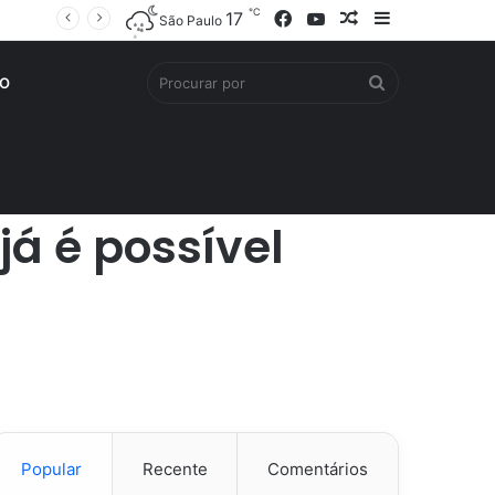
℃
Facebook
YouTube
Artigo
Barra
17
São Paulo
aleatório
Lateral
Procurar
O
por
já é possível
Popular
Recente
Comentários