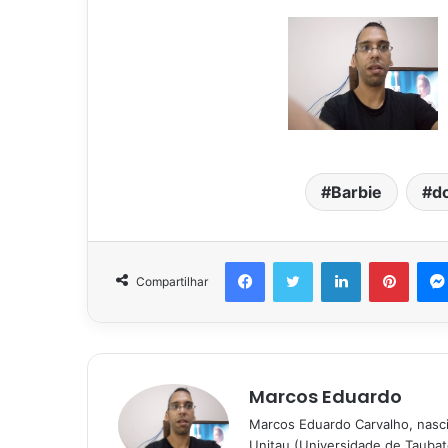
Barbie
d
Facebook
Twitter
Linkedin
Pinter
Compartilhar
Marcos Eduardo
Marcos Eduardo Carvalho, nasc
Unitau (Universidade de Taubat