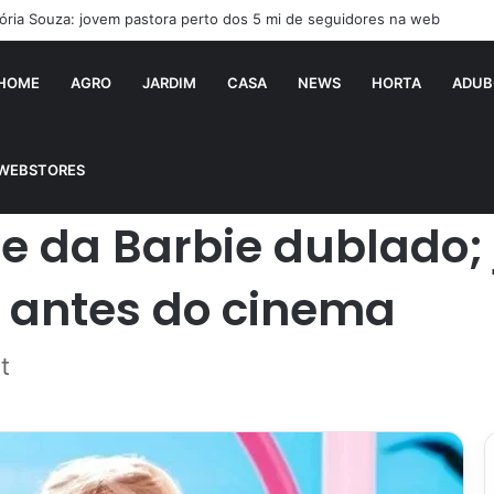
aí falsificado! Polícia fecha fábrica em Várzea Grande
HOME
AGRO
JARDIM
CASA
NEWS
HORTA
ADUB
já é possível assistir de graça, antes do cinema
WEBSTORES
e da Barbie dublado; 
, antes do cinema
t