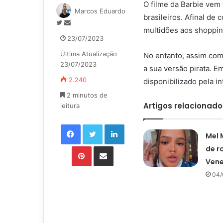
O filme da Barbie ve
Marcos Eduardo
brasileiros. Afinal de
Siga
Mande
multidões aos shoppin
no
um
23/07/2023
Twitter
e-
Última Atualização
mail
No entanto, assim como
23/07/2023
a sua versão pirata. E
2.240
disponibilizado pela in
2 minutos de
Artigos relacionado
leitura
Facebook
Twitter
Linkedin
Mel 
Pinterest
Compartilhar via e-mail
de 
Vene
04/