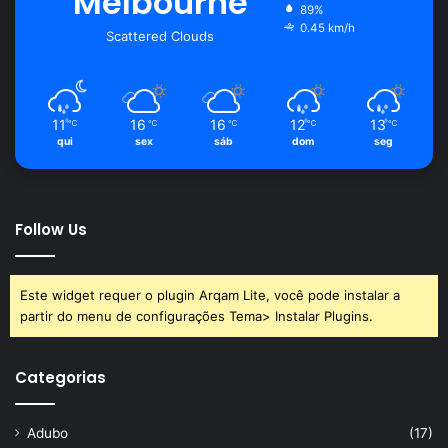
Melbourne
89%
0.45 km/h
Scattered Clouds
11
16
16
12
13
℃
℃
℃
℃
℃
qui
sex
sáb
dom
seg
Follow Us
Este widget requer o plugin Arqam Lite, você pode instalar a
partir do menu de configurações Tema> Instalar Plugins.
Categorias
Adubo
(17)