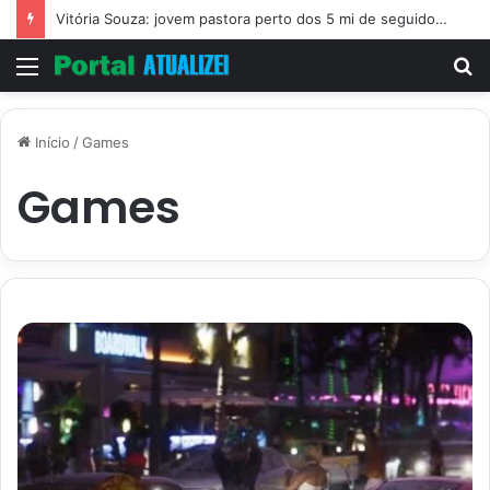
Vitória Souza: jovem pastora perto dos 5 mi de seguidores na web
Menu
P
p
Início
/
Games
Games