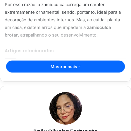
Por essa razão, a zamioculca carrega um caráter
extremamente ornamental, sendo, portanto, ideal para a
decoração de ambientes internos. Mas, ao cuidar planta
em casa, existem erros que impedem a
zamioculca
brotar
, atrapalhando o seu desenvolvimento.
Artigos relacionados
Mostrar mais
Espada de São Jorge; com essas dicas
incríveis, sua planta vai durar mais;
confira
16/04/2023
Segredos da jardinagem para
iniciantes: não deixe as suas
plantinhas morrerem
08/01/2023