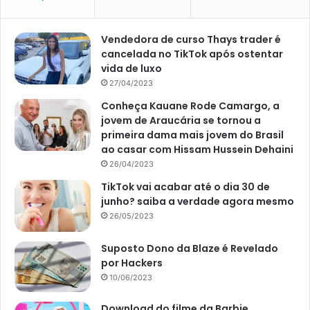
sobretudo, para a otimização do seu crescimento.
Vendedora de curso Thays trader é
cancelada no TikTok após ostentar
vida de luxo
27/04/2023
Conheça Kauane Rode Camargo, a
jovem de Araucária se tornou a
primeira dama mais jovem do Brasil
ao casar com Hissam Hussein Dehaini
26/04/2023
TikTok vai acabar até o dia 30 de
junho? saiba a verdade agora mesmo
26/05/2023
Suposto Dono da Blaze é Revelado
Imagem Gazeta do Povo
por Hackers
10/06/2023
Download do filme da Barbie