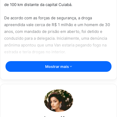
de 100 km distante da capital Cuiabá.
De acordo com as forças de segurança, a droga
apreendida vale cerca de R$ 1 milhão e um homem de 30
anos, com mandado de prisão em aberto, foi detido e
conduzido para a delegacia. Inicialmente, uma denúncia
anônima apontou que uma Van estaria pegando fogo na
estrada e teria drogas no interior.
Artigos relacionados
Mostrar mais
Vitória Souza: jovem pastora perto
dos 5 mi de seguidores na web
22/08/2024
Açaí falsificado! Polícia fecha fábrica
em Várzea Grande