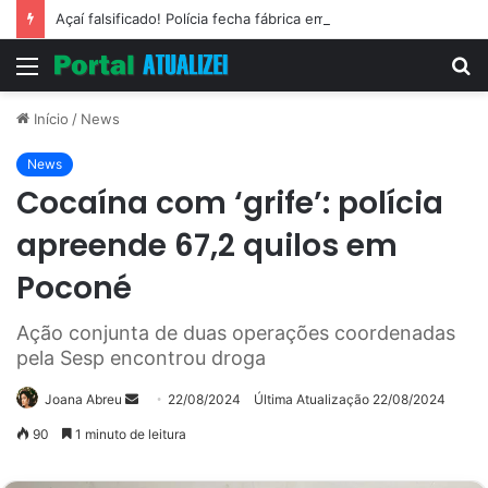
Açaí falsificado! Polícia fecha fábrica em Várzea Grande
Menu
P
p
Início
/
News
News
Cocaína com ‘grife’: polícia
apreende 67,2 quilos em
Poconé
Ação conjunta de duas operações coordenadas
pela Sesp encontrou droga
Mande
Joana Abreu
22/08/2024
Última Atualização 22/08/2024
um
90
1 minuto de leitura
e-
mail