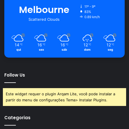
Melbourne
11º - 9º
83%
0.89 km/h
Scattered Clouds
14
16
16
12
12
℃
℃
℃
℃
℃
qui
sex
sáb
dom
seg
Follow Us
Este widget requer o plugin Arqam Lite, você pode instalar a
partir do menu de configurações Tema> Instalar Plugins.
Categorias