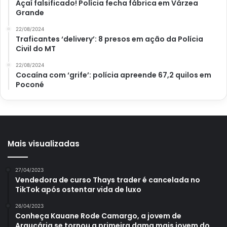
Açaí falsificado! Polícia fecha fábrica em Várzea
Grande
22/08/2024
Traficantes ‘delivery’: 8 presos em ação da Polícia
Avalie este post post
Civil do MT
22/08/2024
Cocaína com ‘grife’: polícia apreende 67,2 quilos em
loteria
Mega-Sena
sorteio
Poconé
Mais visualizadas
27/04/2023
Vendedora de curso Thays trader é cancelada no
TikTok após ostentar vida de luxo
26/04/2023
Conheça Kauane Rode Camargo, a jovem de
Araucária se tornou a primeira dama mais jovem do