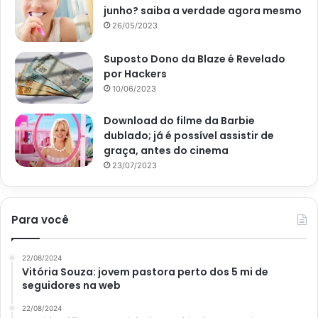
aplicados?
junho? saiba a verdade agora mesmo
26/05/2023
No próximo sorteio da Mega-Sena, se alguém ganhar
Suposto Dono da Blaze é Revelado
sozinho o prêmio principal e não quiser comprar a mansão
por Hackers
do Silvio Santos, pode também aplicar em fundos de renda
10/06/2023
fixa e viver dos juros bancários.
Download do filme da Barbie
Por exemplo, se pegar o valor de R$ 34 milhões, e aplicar
dublado; já é possível assistir de
graça, antes do cinema
na caderneta de poupança, ao final do primeiro mês
23/07/2023
renderá cerca de R$ 225 mil, ou seja, o valor de uma casa
popular atualmente.
Para você
Mas, se preferir um fundo de renda como a LCA e a LCI,
que possuem taxa de juros maiores, o rendimento mensal
22/08/2024
pode passar dos R$ 300 mil. No entanto, só será possível
Vitória Souza: jovem pastora perto dos 5 mi de
sacar esse prêmio da Mega-Sena após seis meses de
seguidores na web
aplicação.
22/08/2024