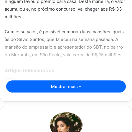
ninguém levou o prêmio para casa. Desta maneira, o valor
acumulou e, no próximo concurso, vai chegar aos R$ 33
milhões.
Com esse valor, é possível comprar duas mansões iguais
às do Silvio Santos, que faleceu na semana passada. A
mansão do empresário e apresentador do SBT, no bairro
do Morumbi, em São Paulo, vale cerca de R$ 15 milhões.
Artigos relacionados
Mostrar mais
Resultado da Mega-Sena 2684:
aposta de Brasília ganha R$ 94,8
milhões
03/02/2024
Resultado da Lotofácil: concurso 3020