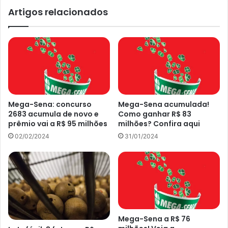
Artigos relacionados
Mega-Sena acumulada em R$ 33 milhões; dá para comprar a
mansão do Silvio Santos. Foto: Canva
Mega-Sena: concurso
Mega-Sena acumulada!
No sorteio desta quinta pela Caixa Econômica Federal, os
2683 acumula de novo e
Como ganhar R$ 83
números da Mega-Sena foram:
prêmio vai a R$ 95 milhões
milhões? Confira aqui
02/02/2024
31/01/2024
08 12 34 39 43 e 47
6 acertos
Não houve ganhadores
Mega-Sena a R$ 76
5 acertos