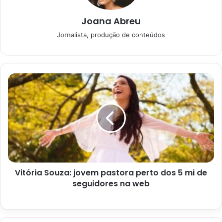
tem 4 ganhadores; veja
02/02/2024
Joana Abreu
Jornalista, produção de conteúdos
Inclusive, a casa chama a atenção pela decoração, cheia
de mobílias de origem francesa. No entanto, com a partida
do apresentador, a mansão fica para a viúva, Irís
Abravanel, e para as seis filhas.
Quais os números sorteador
da Mega-Sena
Vitória Souza: jovem pastora perto dos 5 mi de
seguidores na web