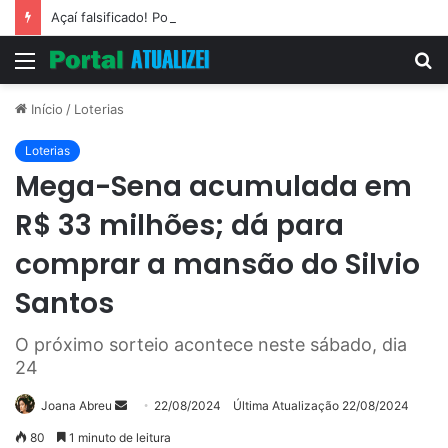
Açaí falsificado! Polícia fecha fábrica em Várzea Grande
Menu
P
p
Início
/
Loterias
Loterias
Mega-Sena acumulada em
R$ 33 milhões; dá para
comprar a mansão do Silvio
Santos
O próximo sorteio acontece neste sábado, dia
24
Mande
Joana Abreu
22/08/2024
Última Atualização 22/08/2024
um
80
1 minuto de leitura