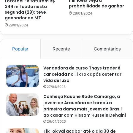
milhões! Veja a
Lotofácil: 8 faturam R$
probabilidade de ganhar
344 mil cada nesta
segunda (29); teve
28/01/2024
66 apostas ganhadoras, R$ 35.663,33
ganhador do MT
29/01/2024
4 acertos
3.707 apostas ganhadoras, R$ 907,07
Popular
Recente
Comentários
Neste concurso, a Caixa arrecadou mais de R$ 40
milhões. No entanto, apenas nas outras duas faixas de
Vendedora de curso Thays trader é
cancelada no TikTok após ostentar
acerto houve ganhadores. Agora, o próximo sorteio
vida de luxo
acontece neste sábado (24), a partir das 20h, novamente
27/04/2023
no Espaço da Sorte, em São Paulo.
Conheça Kauane Rode Camargo, a
jovem de Araucária se tornou a
O
Portal Atualizei
, o seu preferido da internet, também
primeira dama mais jovem do Brasil
acompanha os principais resultados das loterias da Caixa.
ao casar com Hissam Hussein Dehaini
26/04/2023
Quanto rende R$ 34 milhões
TikTok vai acabar até o dia 30 de