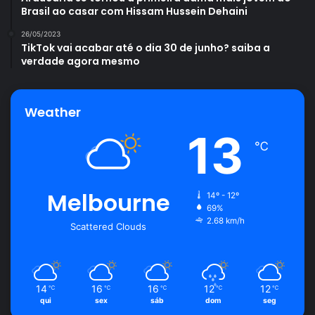
Brasil ao casar com Hissam Hussein Dehaini
26/05/2023
TikTok vai acabar até o dia 30 de junho? saiba a
verdade agora mesmo
Weather
13
℃
Melbourne
14º - 12º
69%
2.68 km/h
Scattered Clouds
14
16
16
12
12
℃
℃
℃
℃
℃
qui
sex
sáb
dom
seg