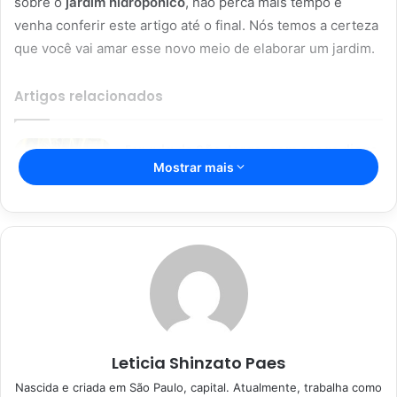
sobre o
jardim hidropônico
, não perca mais tempo e
venha conferir este artigo até o final. Nós temos a certeza
que você vai amar esse novo meio de elaborar um jardim.
Artigos relacionados
Espada de São Jorge; com essas dicas
Mostrar mais
incríveis, sua planta vai durar mais;
confira
16/04/2023
Segredos da jardinagem para
iniciantes: não deixe as suas
plantinhas morrerem
08/01/2023
Leticia Shinzato Paes
Nascida e criada em São Paulo, capital. Atualmente, trabalha como