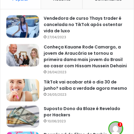
avaliar o local da implementação desse jardim,
combinado? Assim, você vai garantir a manutenção de
Vendedora de curso Thays trader é
plantas saudáveis.
cancelada no TikTok após ostentar
vida de luxo
Rendimento do jardim
27/04/2023
hidropônico
Conheça Kauane Rode Camargo, a
jovem de Araucária se tornou a
É importante ter em mente que, se você seguir as nossas
primeira dama mais jovem do Brasil
dicas, sem dúvidas, o seu jardim crescerá feliz e renderá
ao casar com Hissam Hussein Dehaini
muitos frutos para você e sua família. Desse modo, não
26/04/2023
deixe de prestar atenção em cada uma das dicas e aplicá-
TikTok vai acabar até o dia 30 de
las em suas plantinhas.
junho? saiba a verdade agora mesmo
26/05/2023
Suposto Dono da Blaze é Revelado
por Hackers
10/06/2023