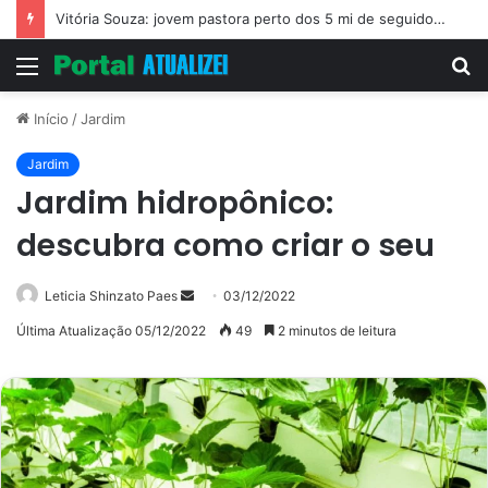
Vitória Souza: jovem pastora perto dos 5 mi de seguidores na web
Menu
P
p
Início
/
Jardim
Jardim
Jardim hidropônico:
descubra como criar o seu
Mande
Leticia Shinzato Paes
03/12/2022
um
Última Atualização 05/12/2022
49
2 minutos de leitura
e-
mail