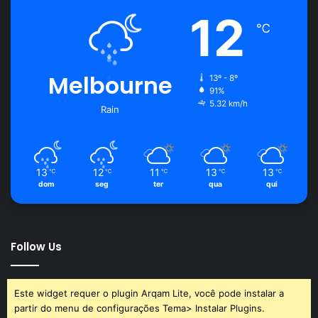
12
℃
Melbourne
13º - 8º
91%
5.32 km/h
Rain
13
12
11
13
13
℃
℃
℃
℃
℃
dom
seg
ter
qua
qui
Follow Us
Este widget requer o plugin Arqam Lite, você pode instalar a
partir do menu de configurações Tema> Instalar Plugins.