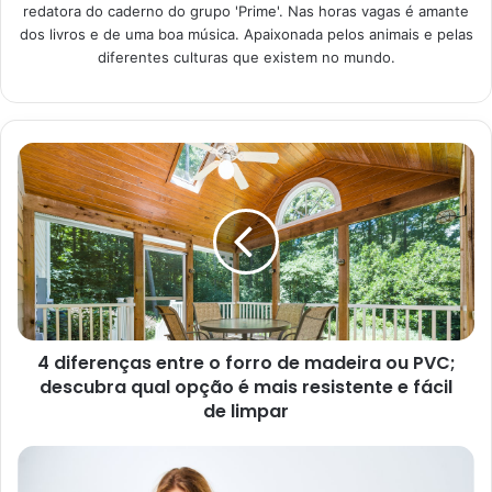
O que é um jardim
redatora do caderno do grupo 'Prime'. Nas horas vagas é amante
hidropônico?
dos livros e de uma boa música. Apaixonada pelos animais e pelas
diferentes culturas que existem no mundo.
Antes de mais nada, é importante saber que um jardim
dessa natureza nada mais é do que o cultivo de espécies
de plantas na água. Ou seja, plantinha que podem ser
cultivadas sem a terra.
Conforme explicado pela redação da
Abril
, no dia 3 de
dezembro de 2021, a hidroponia pode ser qualquer
solução nutritiva ou meio de cultivo inerte, como perlita e
areia. Fantástico, não é mesmo? Contudo, é importante ter
em mente que apenas algumas espécies de plantas
4 diferenças entre o forro de madeira ou PVC;
podem ser usadas nesse cultivo.
descubra qual opção é mais resistente e fácil
de limpar