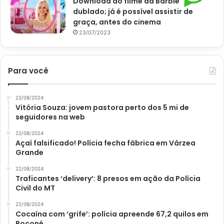
Download do filme da Barbie
dublado; já é possível assistir de
graça, antes do cinema
23/07/2023
Para você
Jardim hidropônico – Reprodução Canva
22/08/2024
Vitória Souza: jovem pastora perto dos 5 mi de
seguidores na web
Agora que você já aprendeu e descobriu tudo sobre o
22/08/2024
Açaí falsificado! Polícia fecha fábrica em Várzea
jardim hidropônico
, não deixe de compartilhar essa
Grande
matéria com os seus amigos que são amantes de plantas.
22/08/2024
Além disso, não deixe de ficar por dentro das demais
Traficantes ‘delivery’: 8 presos em ação da Polícia
matérias e dicas aqui do
Portal Atualizei
. Você ficará
Civil do MT
surpreso com o tanto de conhecimento que poderá obter
22/08/2024
por meio das nossas matérias.
Cocaína com ‘grife’: polícia apreende 67,2 quilos em
Poconé