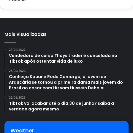
Avalie este post post
Mais visualizadas
como criar jardim
jardim hidropônico
27/04/2023
Vendedora de curso Thays trader é cancelada no
TikTok após ostentar vida de luxo
26/04/2023
Conheça Kauane Rode Camargo, a jovem de
Araucária se tornou a primeira dama mais jovem do
Brasil ao casar com Hissam Hussein Dehaini
26/05/2023
TikTok vai acabar até o dia 30 de junho? saiba a
verdade agora mesmo
Weather