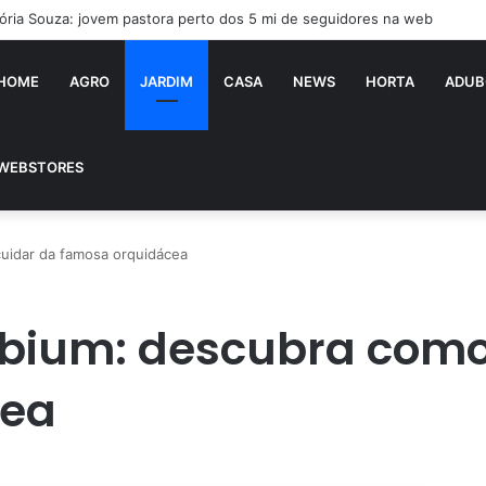
tória Souza: jovem pastora perto dos 5 mi de seguidores na web
HOME
AGRO
JARDIM
CASA
NEWS
HORTA
ADUB
WEBSTORES
uidar da famosa orquidácea
bium: descubra como
cea