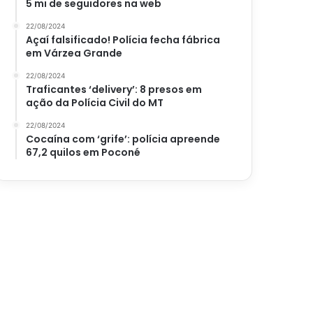
5 mi de seguidores na web
22/08/2024
Açaí falsificado! Polícia fecha fábrica
em Várzea Grande
22/08/2024
Traficantes ‘delivery’: 8 presos em
ação da Polícia Civil do MT
22/08/2024
Cocaína com ‘grife’: polícia apreende
67,2 quilos em Poconé