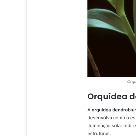
Orqu
Orquídea d
A
orquídea dendrobiu
desenvolva como o esp
iluminação solar indir
estruturas.