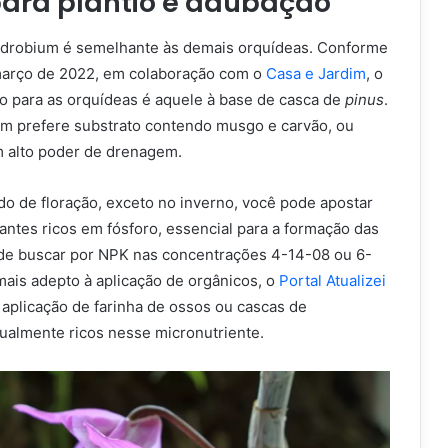
para plantio e adubação
ndrobium é semelhante às demais orquídeas. Conforme
março de 2022, em colaboração com o
Casa e Jardim
, o
do para as orquídeas é aquele à base de casca de
pinus
.
m prefere substrato contendo musgo e carvão, ou
m alto poder de drenagem.
do de floração, exceto no inverno, você pode apostar
izantes ricos em fósforo, essencial para a formação das
ode buscar por NPK nas concentrações 4-14-08 ou 6-
mais adepto à aplicação de orgânicos, o
Portal Atualizei
aplicação de farinha de ossos ou cascas de
gualmente ricos nesse micronutriente.