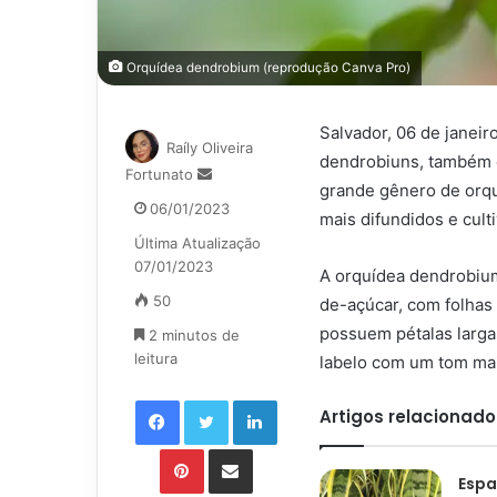
Orquídea dendrobium (reprodução Canva Pro)
Salvador, 06 de janeiro
Raíly Oliveira
dendrobiuns, também c
Mande
Fortunato
grande gênero de orqu
um
06/01/2023
mais difundidos e cult
e-
Última Atualização
mail
07/01/2023
A orquídea dendrobiu
50
de-açúcar, com folhas 
possuem pétalas larga
2 minutos de
leitura
labelo com um tom mai
Facebook
Twitter
Linkedin
Artigos relacionado
Pinterest
Compartilhar via e-mail
Espa