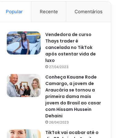
Popular
Recente
Comentários
Vendedora de curso
Thays trader é
cancelada no TikTok
após ostentar vida de
luxo
27/04/2023
Conheça Kauane Rode
Camargo, a jovem de
Araucária se tornou a
primeira dama mais
jovem do Brasil ao casar
com Hissam Hussein
Dehaini
26/04/2023
TikTok vai acabar até o