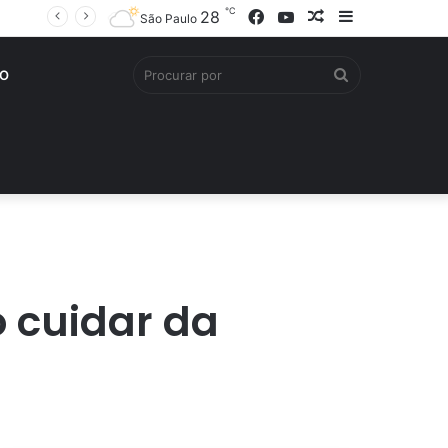
℃
Facebook
YouTube
Artigo
Barra
28
São Paulo
aleatório
Lateral
Procurar
O
por
 cuidar da