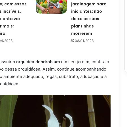
e; com essas
jardinagem para
 incríveis,
iniciantes: não
planta vai
deixe as suas
r mais;
plantinhas
ira
morrerem
04/2023
08/01/2023
ossuir a
orquídea dendrobium
em seu jardim, confira o
ivo dessa orquidácea. Assim, continue acompanhando
 o ambiente adequado, regas, substrato, adubação e a
rquidácea.