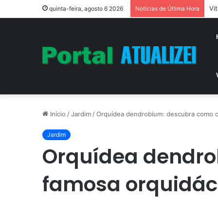
Vi
quinta-feira, agosto 6 2026
Notícias de Última Hora
Início
/
Jardim
/
Orquídea dendrobium: descubra como c
Jardim
Orquídea dendro
famosa orquidá