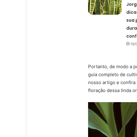
Jorg
dicas
sua 
dura
conf
16/
Portanto, de modo a p
guia completo de cult
nosso artigo e confira
floração dessa linda o