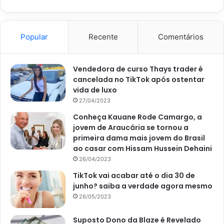
Popular
Recente
Comentários
Vendedora de curso Thays trader é
Filodendro (Reprodução Canva)
cancelada no TikTok após ostentar
Cóleus
vida de luxo
27/04/2023
A espécie charmosa é popular devido às belíssimas cores
Conheça Kauane Rode Camargo, a
de suas folhas e se desenvolve tanto direto na água
jovem de Araucária se tornou a
primeira dama mais jovem do Brasil
quanto em solos bastante úmidos. O cóleus gosta de
ao casar com Hissam Hussein Dehaini
iluminação abundante e se beneficia de adubos fluidos,
26/04/2023
que você pode adicionar ao líquido de manutenção. Para
TikTok vai acabar até o dia 30 de
cultivar em poucas semanas, corte um ramo com cerca de
junho? saiba a verdade agora mesmo
15cm, retire as folhas da parte inferior e deixe em um
26/05/2023
vaso.
Suposto Dono da Blaze é Revelado