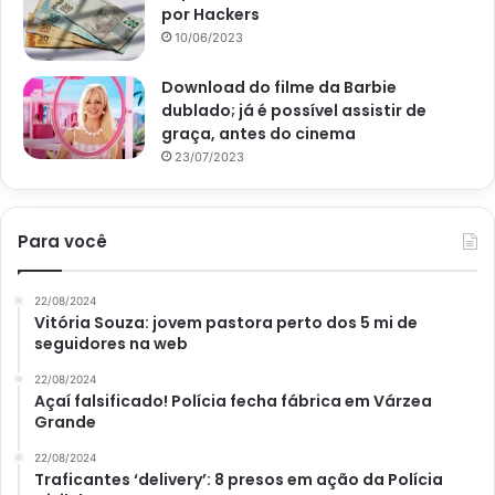
por Hackers
10/06/2023
Download do filme da Barbie
dublado; já é possível assistir de
graça, antes do cinema
23/07/2023
Para você
22/08/2024
Cóleus (Reprodução Canva)
Vitória Souza: jovem pastora perto dos 5 mi de
seguidores na web
Lambari
22/08/2024
Açaí falsificado! Polícia fecha fábrica em Várzea
As folhas exuberantes do lambari dão um charme à
Grande
decoração em vasos menores. A espécie adora a umidade,
22/08/2024
precisando de regas frequentes quando cultivada em
Traficantes ‘delivery’: 8 presos em ação da Polícia