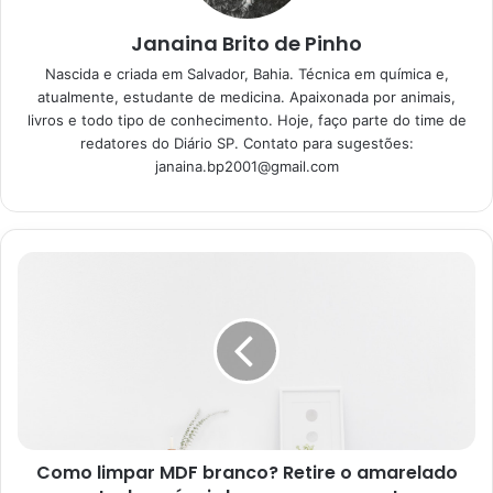
confira
16/04/2023
Janaina Brito de Pinho
Nascida e criada em Salvador, Bahia. Técnica em química e,
Segredos da jardinagem para
atualmente, estudante de medicina. Apaixonada por animais,
iniciantes: não deixe as suas
livros e todo tipo de conhecimento. Hoje, faço parte do time de
plantinhas morrerem
redatores do Diário SP. Contato para sugestões:
janaina.bp2001@gmail.com
08/01/2023
Como limpar MDF branco? Retire o amarelado