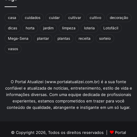
casa
cuidados
cuidar
cultivar
cultivo
decoração
dicas
horta
jardim
limpeza
loteria
Lotofácil
Avalie este post post
Mega-Sena
plantar
plantas
receita
sorteio
vasos
cultivar na água
plantas aquáticas
umidade
vasos
O Portal Atualizei (www.portalatualizei.com.br) é a sua fonte
confiável e atualizada de notícias, entretenimento, estilo de vida e
informações diversas. Com uma equipe dedicada de profissionais
experientes, estamos comprometidos em trazer para você
conteúdo de qualidade, abrangente e instigante em um só lugar.
© Copyright 2026, Todos os direitos reservados |
Portal