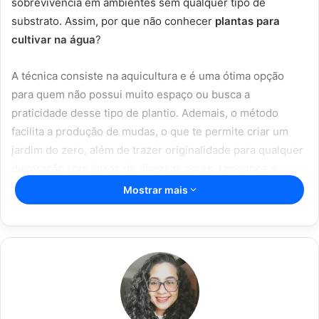
sobrevivência em ambientes sem qualquer tipo de
substrato. Assim, por que não conhecer
plantas para
cultivar na água
?
A técnica consiste na aquicultura e é uma ótima opção
para quem não possui muito espaço ou busca a
praticidade desse tipo de plantio. Ademais, o método
facilita a produção de mudas, o que te permite criar um
jardim do zero, além de trazer originalidade para qualquer
decoração com jarros de diversas cores, tamanhos e
formatos. Confira abaixo 3
plantas para cultivar na água
Mostrar mais
e inspire-se.
Artigos relacionados
Espada de São Jorge; com essas dicas
incríveis, sua planta vai durar mais;