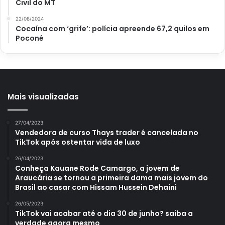
Civil do MT
substratos, ou seja, é ideal para ser mantida dentro d’água.
22/08/2024
Suas raízes também começam a se desenvolver ao longo
Cocaína com ‘grife’: polícia apreende 67,2 quilos em
Poconé
dos ramos, através de pequenos nós. Outrossim, você
pode mantê-la tanto ao sol pleno quanto à meia-sombra,
mas, o clássico tom roxo da folhagem precisa de maior
exposição aos raios solares.
Mais visualizadas
27/04/2023
Vendedora de curso Thays trader é cancelada no
TikTok após ostentar vida de luxo
26/04/2023
Conheça Kauane Rode Camargo, a jovem de
Araucária se tornou a primeira dama mais jovem do
Brasil ao casar com Hissam Hussein Dehaini
26/05/2023
TikTok vai acabar até o dia 30 de junho? saiba a
verdade agora mesmo