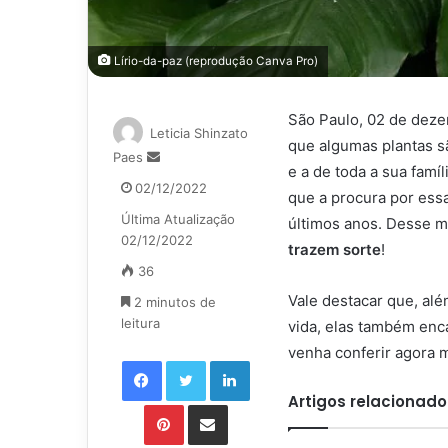
Lírio-da-paz (reprodução Canva Pro)
São Paulo, 02 de deze
Leticia Shinzato
que algumas plantas s
Mande
Paes
e a de toda a sua fam
um
02/12/2022
que a procura por ess
e-
Última Atualização
mail
últimos anos. Desse 
02/12/2022
trazem sorte
!
36
Vale destacar que, al
2 minutos de
leitura
vida, elas também enc
venha conferir agora
Facebook
Twitter
Linkedin
Artigos relacionado
Pinterest
Compartilhar via e-mail