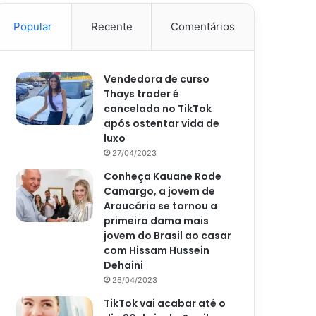
Popular
Recente
Comentários
Vendedora de curso
Thays trader é
cancelada no TikTok
após ostentar vida de
luxo
27/04/2023
Conheça Kauane Rode
Camargo, a jovem de
Araucária se tornou a
primeira dama mais
jovem do Brasil ao casar
com Hissam Hussein
Dehaini
26/04/2023
TikTok vai acabar até o