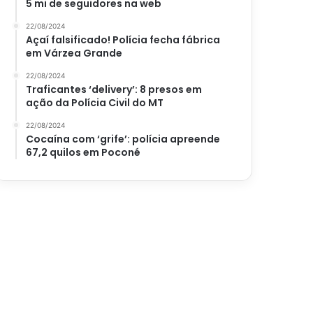
5 mi de seguidores na web
22/08/2024
Açaí falsificado! Polícia fecha fábrica
em Várzea Grande
22/08/2024
Traficantes ‘delivery’: 8 presos em
ação da Polícia Civil do MT
22/08/2024
Cocaína com ‘grife’: polícia apreende
67,2 quilos em Poconé