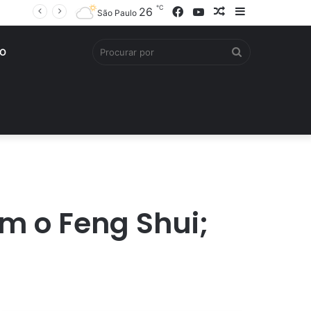
℃
Facebook
YouTube
Artigo
Barra
26
São Paulo
aleatório
Lateral
Procurar
O
por
m o Feng Shui;