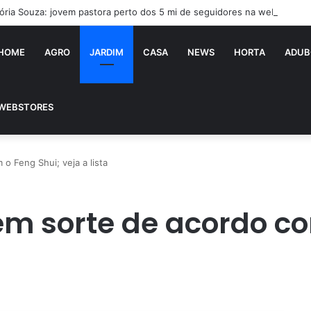
tória Souza: jovem pastora perto dos 5 mi de seguidores na web
HOME
AGRO
JARDIM
CASA
NEWS
HORTA
ADUB
WEBSTORES
o Feng Shui; veja a lista
em sorte de acordo co