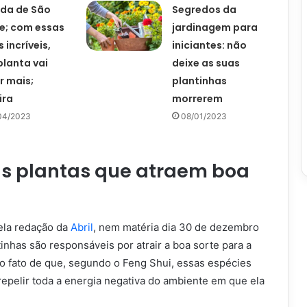
da de São
Segredos da
e; com essas
jardinagem para
 incríveis,
iniciantes: não
planta vai
deixe as suas
r mais;
plantinhas
ira
morrerem
04/2023
08/01/2023
as plantas que atraem boa
ela redação da
Abril
, nem matéria dia 30 de dezembro
inhas são responsáveis por atrair a boa sorte para a
ao fato de que, segundo o Feng Shui, essas espécies
repelir toda a energia negativa do ambiente em que ela