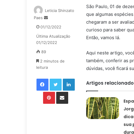
São Paulo, 01 de deze
Leticia Shinzato
que algumas espécies 
Mande
Paes
chegaram a ser avalia
um
01/12/2022
curioso para saber qu
e-
Última Atualização
mail
Então, vamos lá.
01/12/2022
89
Aqui neste artigo, vo
também, conferir as p
2 minutos de
leitura
dúvidas, você ficará s
Facebook
Twitter
Linkedin
Artigos relacionado
Pinterest
Compartilhar via e-mail
Espa
Jorg
dicas
sua 
dura