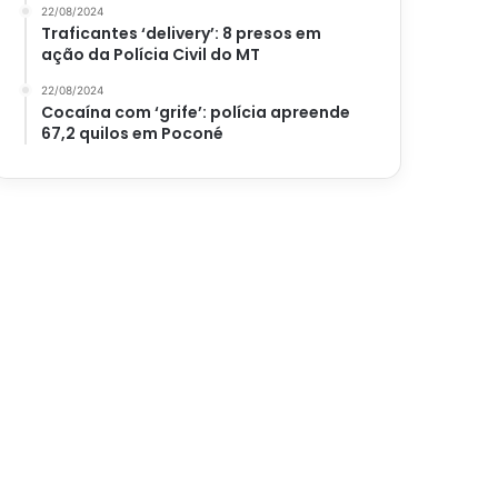
22/08/2024
Traficantes ‘delivery’: 8 presos em
ação da Polícia Civil do MT
22/08/2024
Cocaína com ‘grife’: polícia apreende
67,2 quilos em Poconé