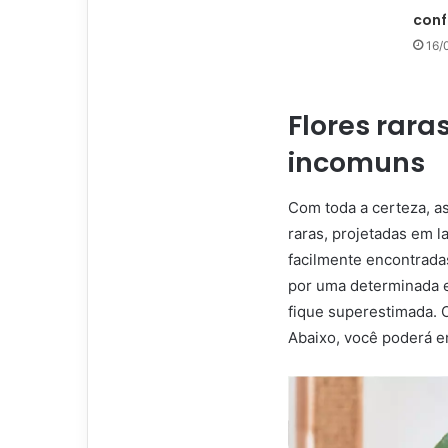
conf
16/
Flores raras
incomuns
Com toda a certeza, a
raras, projetadas em l
facilmente encontradas
por uma determinada 
fique superestimada. O
Abaixo, você poderá e