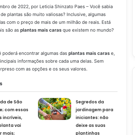
mbro de 2022, por Leticia Shinzato Paes – Você sabia
de plantas são muito valiosas? Inclusive, algumas
das com o preço de mais de um milhão de reais. Está
ais são as
plantas mais caras
que existem no mundo?
cê poderá encontrar algumas das
plantas mais caras
e,
rincipais informações sobre cada uma delas. Sem
urpreso com as opções e os seus valores.
s
da de São
Segredos da
e; com essas
jardinagem para
 incríveis,
iniciantes: não
planta vai
deixe as suas
r mais;
plantinhas