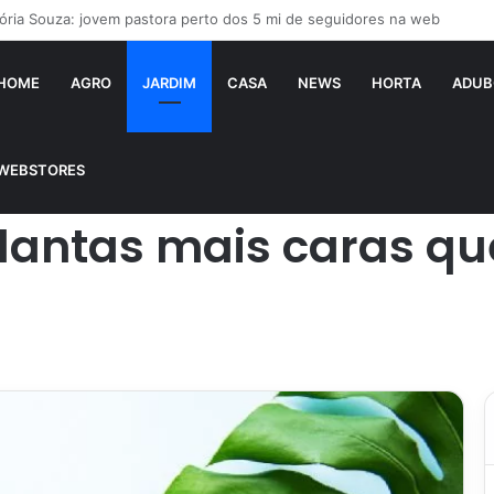
aí falsificado! Polícia fecha fábrica em Várzea Grande
HOME
AGRO
JARDIM
CASA
NEWS
HORTA
ADUB
 existem no mundo
WEBSTORES
 plantas mais caras q