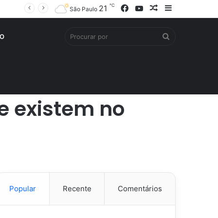
℃
Facebook
YouTube
Artigo
Barra
21
São Paulo
aleatório
Lateral
Procurar
O
por
ue existem no
Popular
Recente
Comentários