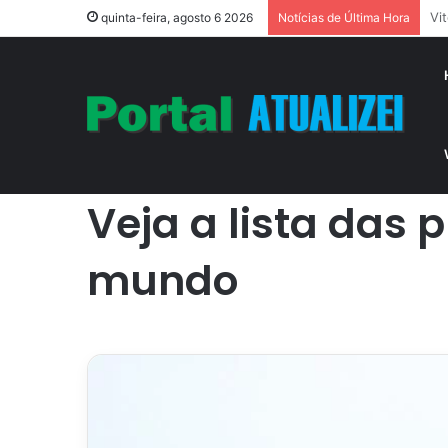
Aç
quinta-feira, agosto 6 2026
Notícias de Última Hora
Início
/
Jardim
/
Veja a lista das plantas mais caras que
Jardim
Veja a lista das
mundo