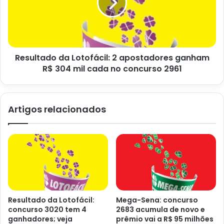
Resultado da Mega-Sena: concurso 2659 acumula e prêmio vai a
R$ 26 milhões. Foto: Canva
A seguir, veja os números sorteados neste concurso 2659
Resultado da Lotofácil: 2 apostadores ganham
da Mega-Sena. Em seguida, veja também a quantidade de
R$ 304 mil cada no concurso 2961
ganhadores nas demais faixas de premiação:
11 36 46 53 55 60
Artigos relacionados
6 acertos
Não houve ganhadores
5 acertos
Resultado da Lotofácil:
Mega-Sena: concurso
23 apostas ganhadoras, R$ 64.043,99
concurso 3020 tem 4
2683 acumula de novo e
ganhadores; veja
prêmio vai a R$ 95 milhões