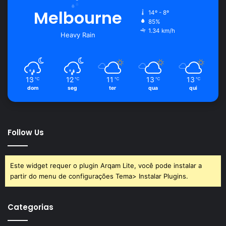
Melbourne
14º - 8º
85%
1.34 km/h
Heavy Rain
13
12
11
13
13
℃
℃
℃
℃
℃
dom
seg
ter
qua
qui
Follow Us
Este widget requer o plugin Arqam Lite, você pode instalar a
partir do menu de configurações Tema> Instalar Plugins.
Categorias