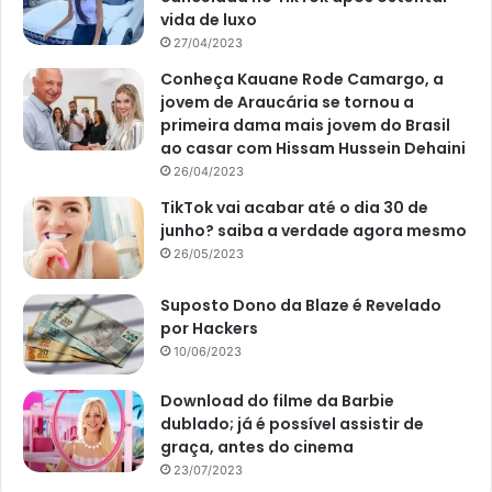
Apenas deve se atentar ao valor do jogo, pois, tem que
vida de luxo
fazer ao menos R$ 30 em apostas.
27/04/2023
Conheça Kauane Rode Camargo, a
Quanto ao regulamento, a Mega-Sena tem um volante com
jovem de Araucária se tornou a
primeira dama mais jovem do Brasil
60 números. O jogador pode escolher o mínimo de 6 e o
ao casar com Hissam Hussein Dehaini
máximo de 20 dezenas para tentar ganhar. Também é
26/04/2023
importante considerar que, quanto mais números
TikTok vai acabar até o dia 30 de
escolher, mais caro fica o jogo e maior é a chance de
junho? saiba a verdade agora mesmo
tentar ganhar.
26/05/2023
Neste caso, quem acertar 6 números ganha o prêmio
Suposto Dono da Blaze é Revelado
por Hackers
principal. E, quem acertar quatro ou cinco números,
10/06/2023
também ganha um determinado valor na Mega-Sena.
Download do filme da Barbie
Como receber o prêmio
dublado; já é possível assistir de
graça, antes do cinema
O ganhador da Mega-Sena pode sacar o dinheiro em
23/07/2023
alguma agência da Caixa Econômica Federal. Mas, para