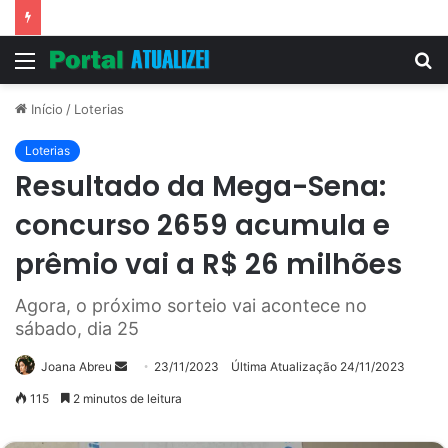
Vitória Souza: jovem pastora perto dos 5 mi de seguidores na web
Menu
P
p
Início
/
Loterias
Loterias
Resultado da Mega-Sena:
concurso 2659 acumula e
prêmio vai a R$ 26 milhões
Agora, o próximo sorteio vai acontece no
sábado, dia 25
Mande
Joana Abreu
23/11/2023
Última Atualização 24/11/2023
um
115
2 minutos de leitura
e-
mail