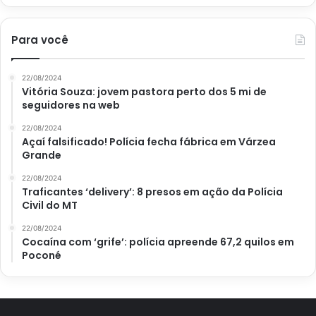
levar o valor, tem que apresentar ao menos um documento
original com foto e também o bilhete original premiado.
Para você
Mas, se o valor do prêmio for pequeno, de até R$ 2.112,
22/08/2024
poderá sacar em uma casa lotérica. Contudo, também
Vitória Souza: jovem pastora perto dos 5 mi de
seguidores na web
precisa levar o documento original com foto e o bilhete
original premiado.
22/08/2024
Açaí falsificado! Polícia fecha fábrica em Várzea
Grande
22/08/2024
Traficantes ‘delivery’: 8 presos em ação da Polícia
Avalie este post post
Civil do MT
22/08/2024
Cocaína com ‘grife’: polícia apreende 67,2 quilos em
loteria
Mega-Sena
sorteio
Poconé