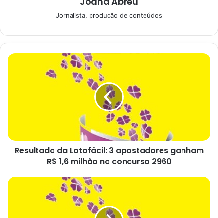
Joana Abreu
O próximo sorteio desta loteria acontece neste sábado
Jornalista, produção de conteúdos
(25), a partir das 20h. E será no Espaço da Sorte, em São
Paulo.
Confira os números
sorteados da Mega-Sena
Resultado da Lotofácil: 3 apostadores ganham
R$ 1,6 milhão no concurso 2960