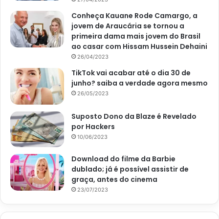
Agora, Maisa Silva também já mira os trabalhos que virão
pela frente em 2024. E espera ter um ano, pelo menos, tão
Conheça Kauane Rode Camargo, a
jovem de Araucária se tornou a
bom quanto foi o ano anterior para a artista.
primeira dama mais jovem do Brasil
ao casar com Hissam Hussein Dehaini
Afinal de contas, em 2023 a menina curtiu um sucesso
26/04/2023
estrondoso. Muito por conta da volta da série ‘De Volta aos
TikTok vai acabar até o dia 30 de
15’, na Netflix, onde fez um incrível sucesso.
junho? saiba a verdade agora mesmo
26/05/2023
Isso sem contar que aproveitou bastante para passear,
viajar e conhecer novos lugares. No auge da carreira,
Suposto Dono da Blaze é Revelado
por Hackers
Maisa Silva quer continuar aproveitando bastante cada
10/06/2023
minuto de sua juventude.
Download do filme da Barbie
dublado; já é possível assistir de
graça, antes do cinema
23/07/2023