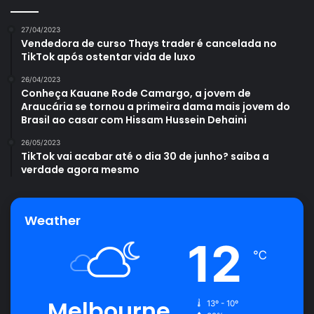
27/04/2023
Vendedora de curso Thays trader é cancelada no
TikTok após ostentar vida de luxo
Uma publicação compartilhada por +A (@maisa)
26/04/2023
Conheça Kauane Rode Camargo, a jovem de
Araucária se tornou a primeira dama mais jovem do
Brasil ao casar com Hissam Hussein Dehaini
26/05/2023
Avalie este post post
TikTok vai acabar até o dia 30 de junho? saiba a
verdade agora mesmo
calor
Maisa Silva
piscina
Weather
12
℃
Melbourne
13º - 10º