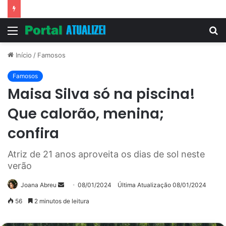
Vitória Souza: jovem pastora perto dos 5 mi de seguidores na web
Menu
P
p
Início
/
Famosos
Famosos
Maisa Silva só na piscina!
Que calorão, menina;
confira
Atriz de 21 anos aproveita os dias de sol neste
verão
Mande
Joana Abreu
08/01/2024
Última Atualização 08/01/2024
um
56
2 minutos de leitura
e-
mail