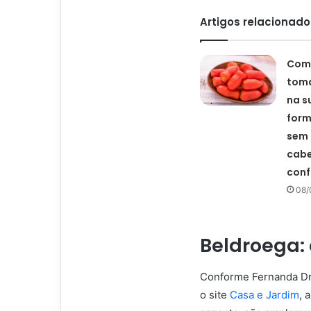
Artigos relacionado
Como
toma
na s
form
sem 
cabe
conf
08/
Beldroega:
Conforme Fernanda Dr
o site
Casa e Jardim
, 