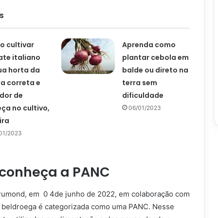
s
 cultivar
Aprenda como
te italiano
plantar cebola em
ua horta da
balde ou direto na
a correta e
terra sem
dor de
dificuldade
ça no cultivo,
06/01/2023
ira
01/2023
 conheça a PANC
umond, em 0 4de junho de 2022, em colaboração com
a beldroega é categorizada como uma PANC. Nesse