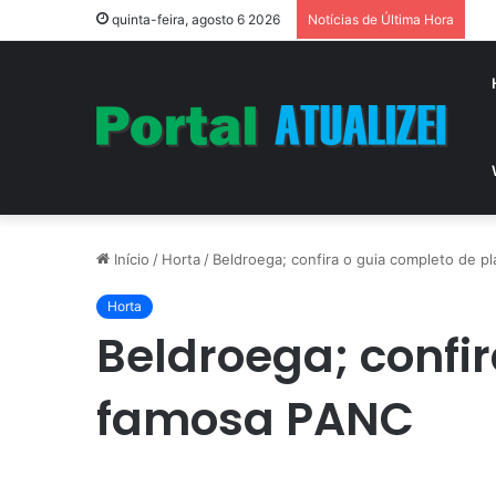
Vi
quinta-feira, agosto 6 2026
Notícias de Última Hora
Início
/
Horta
/
Beldroega; confira o guia completo de p
Horta
Beldroega; confir
famosa PANC