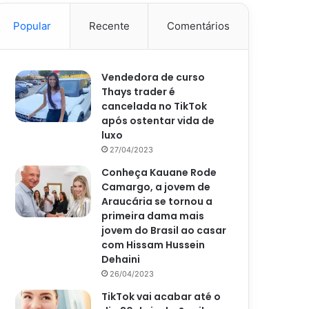
Popular
Recente
Comentários
Vendedora de curso
Thays trader é
cancelada no TikTok
após ostentar vida de
luxo
27/04/2023
Conheça Kauane Rode
Camargo, a jovem de
Araucária se tornou a
primeira dama mais
jovem do Brasil ao casar
com Hissam Hussein
Dehaini
26/04/2023
TikTok vai acabar até o