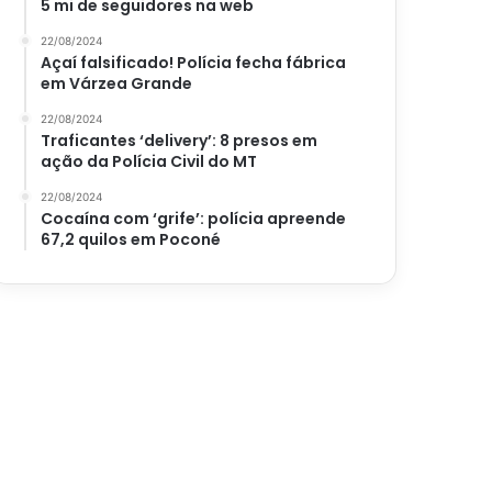
5 mi de seguidores na web
22/08/2024
Açaí falsificado! Polícia fecha fábrica
em Várzea Grande
22/08/2024
Traficantes ‘delivery’: 8 presos em
ação da Polícia Civil do MT
22/08/2024
Cocaína com ‘grife’: polícia apreende
67,2 quilos em Poconé