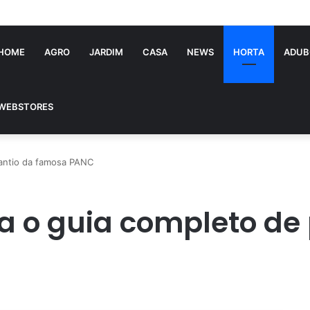
tória Souza: jovem pastora perto dos 5 mi de seguidores na web
HOME
AGRO
JARDIM
CASA
NEWS
HORTA
ADUB
WEBSTORES
lantio da famosa PANC
a o guia completo de 