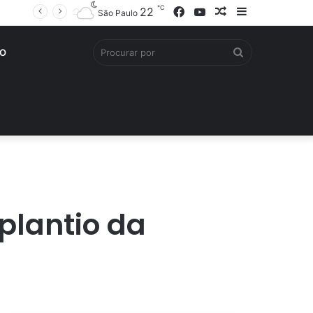
℃
Facebook
YouTube
Artigo
Barra
22
São Paulo
aleatório
Lateral
Procurar
O
por
plantio da