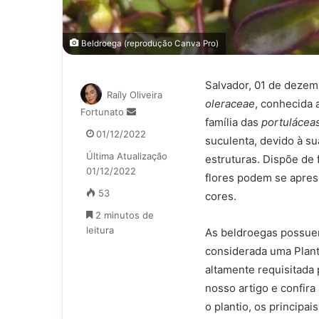
Beldroega (reprodução Canva Pro)
Salvador, 01 de dezem
Raíly Oliveira
oleraceae
, conhecida
Mande
Fortunato
família das
portulácea
um
01/12/2022
suculenta, devido à 
e-
Última Atualização
mail
estruturas. Dispõe de 
01/12/2022
flores podem se apres
53
cores.
2 minutos de
leitura
As beldroegas possuem
considerada uma Plant
altamente requisitada
nosso artigo e confira 
o plantio, os principais