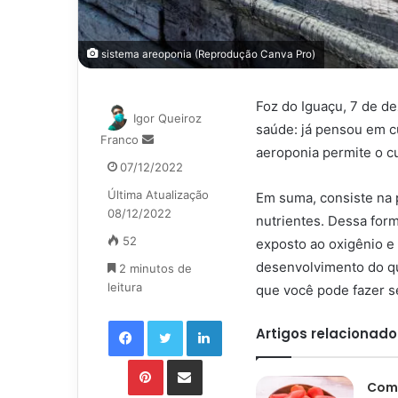
sistema areoponia (Reprodução Canva Pro)
Foz do Iguaçu, 7 de de
Igor Queiroz
saúde: já pensou em c
Mande
Franco
aeroponia permite o cu
um
07/12/2022
e-
Última Atualização
mail
Em suma, consiste na p
08/12/2022
nutrientes. Dessa form
52
exposto ao oxigênio e 
desenvolvimento do que
2 minutos de
leitura
que você pode fazer s
Facebook
Twitter
Linkedin
Artigos relacionado
Pinterest
Compartilhar via e-mail
Como