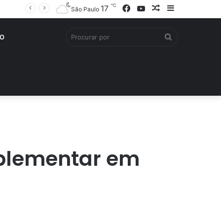
℃
Facebook
YouTube
Artigo
Barra
17
São Paulo
aleatório
Lateral
Procurar
O
por
mplementar em