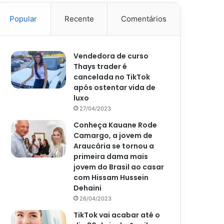
Popular
Recente
Comentários
Vendedora de curso
Thays trader é
cancelada no TikTok
após ostentar vida de
luxo
27/04/2023
Conheça Kauane Rode
Camargo, a jovem de
Araucária se tornou a
primeira dama mais
jovem do Brasil ao casar
com Hissam Hussein
Dehaini
26/04/2023
TikTok vai acabar até o