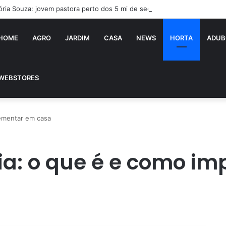
ória Souza: jovem pastora perto dos 5 mi de seguidores na web
HOME
AGRO
JARDIM
CASA
NEWS
HORTA
ADUB
WEBSTORES
ementar em casa
ia: o que é e como i