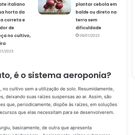
te italiano
plantar cebola em
ua horta da
balde ou direto na
a correta e
terra sem
dor de
dificuldade
ça no cultivo,
06/01/2023
ira
01/2023
ato, é o sistema aeroponia?
 no cultivo sem a utilização de solo. Resumidamente,
s, deixando suas raízes suspensas ao ar. Assim, são
res que, periodicamente, dispõe às raízes, em soluções
recursos que elas necessitam para se desenvolverem.
surgiu, basicamente, de outra que apresenta