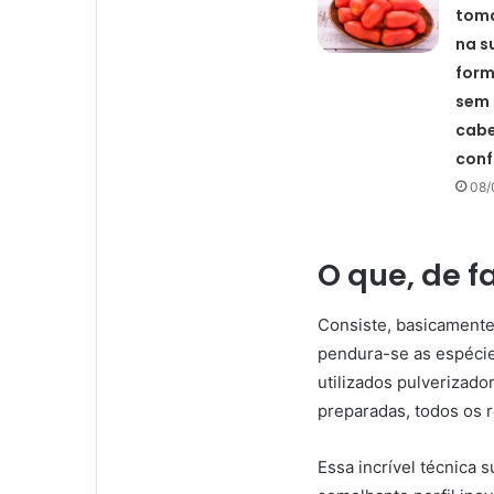
toma
na s
form
sem 
cabe
conf
08/
O que, de f
Consiste, basicamente,
pendura-se as espécie
utilizados pulverizado
preparadas, todos os 
Essa incrível técnica 