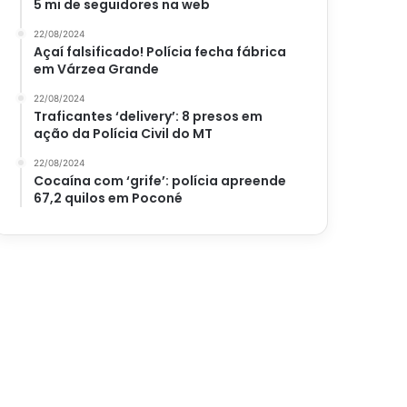
5 mi de seguidores na web
22/08/2024
Açaí falsificado! Polícia fecha fábrica
em Várzea Grande
22/08/2024
Traficantes ‘delivery’: 8 presos em
ação da Polícia Civil do MT
22/08/2024
Cocaína com ‘grife’: polícia apreende
67,2 quilos em Poconé