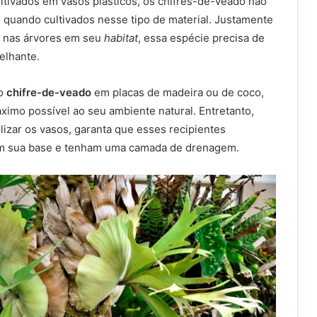
tivados em vasos plásticos, os chifres-de-veado não
uando cultivados nesse tipo de material. Justamente
s nas árvores em seu
habitat
, essa espécie precisa de
elhante.
 o
chifre-de-veado
em placas de madeira ou de coco,
imo possível ao seu ambiente natural. Entretanto,
ilizar os vasos, garanta que esses recipientes
m sua base e tenham uma camada de drenagem.