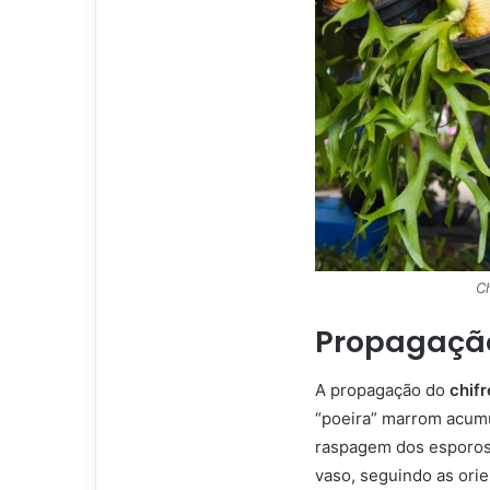
C
Propagaçã
A propagação do
chif
“poeira” marrom acumu
raspagem dos esporos
vaso, seguindo as orie