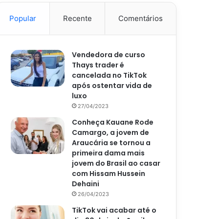
Popular
Recente
Comentários
Vendedora de curso
Thays trader é
cancelada no TikTok
após ostentar vida de
luxo
27/04/2023
Conheça Kauane Rode
Camargo, a jovem de
Araucária se tornou a
primeira dama mais
jovem do Brasil ao casar
com Hissam Hussein
Dehaini
26/04/2023
TikTok vai acabar até o