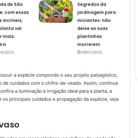
da de São
Segredos da
e; com essas
jardinagem para
 incríveis,
iniciantes: não
planta vai
deixe as suas
r mais;
plantinhas
ira
morrerem
04/2023
08/01/2023
ossuir a espécie compondo o seu projeto paisagístico,
to de cuidados com o chifre-de-veado. Assim, continue
fira a iluminação e irrigação ideal para a planta, a
e os principais cuidados e propagação da espécie, veja
 vaso