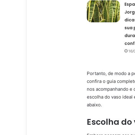
Espa
Jorg
dicas
sua 
dura
conf
16/
Portanto, de modo a p
confira o guia comple
nos acompanhando e con
escolha do vaso ideal 
abaixo.
Escolha do