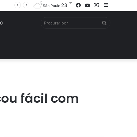
℃
Facebook
YouTube
Artigo
Barra
23
São Paulo
aleatório
Lateral
Procurar
O
por
cou fácil com