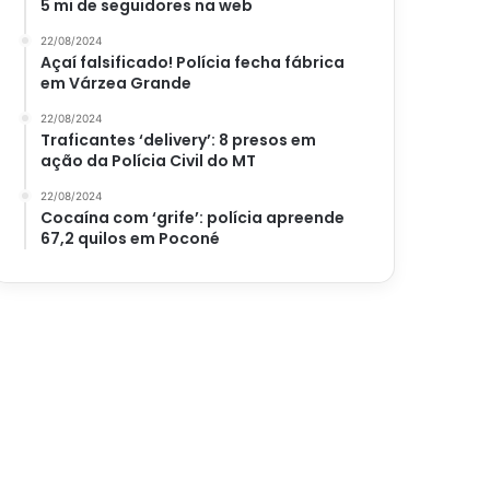
5 mi de seguidores na web
22/08/2024
Açaí falsificado! Polícia fecha fábrica
em Várzea Grande
22/08/2024
Traficantes ‘delivery’: 8 presos em
ação da Polícia Civil do MT
22/08/2024
Cocaína com ‘grife’: polícia apreende
67,2 quilos em Poconé