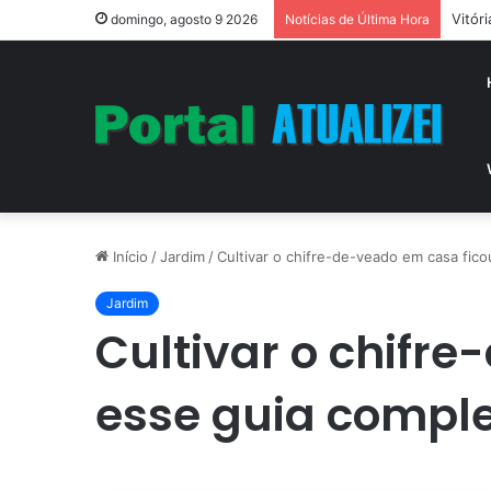
Vitór
domingo, agosto 9 2026
Notícias de Última Hora
Início
/
Jardim
/
Cultivar o chifre-de-veado em casa fic
Jardim
Cultivar o chifr
esse guia compl