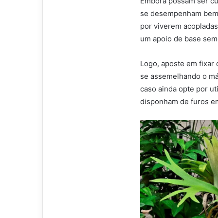
Embora possam ser cul
se desempenham bem q
por viverem acoplada
um apoio de base sem
Logo, aposte em fixar
se assemelhando o máx
caso ainda opte por ut
disponham de furos e