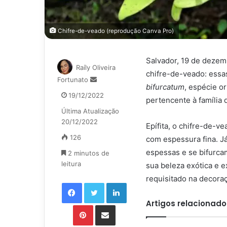
Chifre-de-veado (reprodução Canva Pro)
Salvador, 19 de dezem
Raíly Oliveira
chifre-de-veado: essa
Mande
Fortunato
bifurcatum
, espécie o
um
19/12/2022
pertencente à família
e-
Última Atualização
mail
20/12/2022
Epífita, o chifre-de-v
126
com espessura fina. Já
espessas e se bifurca
2 minutos de
leitura
sua beleza exótica e e
requisitado na decora
Facebook
Twitter
Linkedin
Artigos relacionado
Pinterest
Compartilhar via e-mail