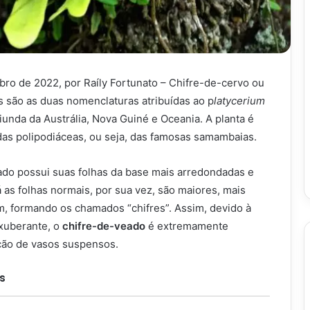
bro de 2022, por Raíly Fortunato – Chifre-de-cervo ou
s são as duas nomenclaturas atribuídas ao p
latycerium
riunda da Austrália, Nova Guiné e Oceania. A planta é
 das polipodiáceas, ou seja, das famosas samambaias.
eado possui suas folhas da base mais arredondadas e
 as folhas normais, por sua vez, são maiores, mais
m, formando os chamados “chifres”. Assim, devido à
xuberante, o
chifre-de-veado
é extremamente
ção de vasos suspensos.
s