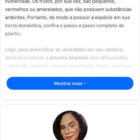
numerosas. Os frutos, por sua vez, são pequenos,
vermelhos ou amarelados, que não possuem substâncias
ardentes. Portanto, de modo a possuir a espécie em sua
horta doméstica, confira o passo a passo completo de
plantio.
Logo, para diversificar as variedades em seu canteiro,
aprenda a cultivar a
pimenta biquinho
sem dificuldades,
sobretudo, obtendo sucesso na colheita. Assim, continue
acompanhando o nosso artigo e confira o clima adequado,
iluminação e irrigação, plantio e colheita da biquinho.
Mostrar mais
Artigos relacionados
Truques infalíveis: desentupir vaso
nunca foi tão fácil com essas soluções
caseiras