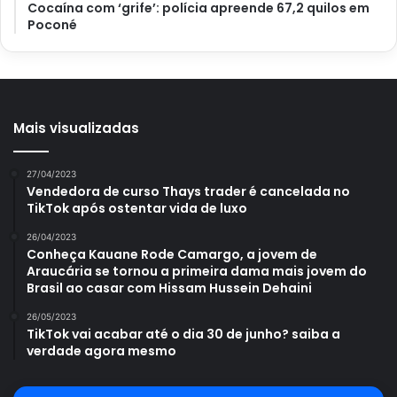
Cocaína com ‘grife’: polícia apreende 67,2 quilos em
Poconé
Mais visualizadas
27/04/2023
Vendedora de curso Thays trader é cancelada no
TikTok após ostentar vida de luxo
26/04/2023
Pimenta biquinho (reprodução Canva Pro)
Conheça Kauane Rode Camargo, a jovem de
Araucária se tornou a primeira dama mais jovem do
Colheita
Brasil ao casar com Hissam Hussein Dehaini
26/05/2023
Geralmente, após um mês após a semeadura, ocorre o
TikTok vai acabar até o dia 30 de junho? saiba a
verdade agora mesmo
aparecimento das primeiras folhas. Já a colheita da
pimenta biquinho
ocorre entre 90 a 120 dias após o