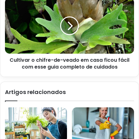
Pimenta biquinho (reprodução Canva Pro)
Clima
A
pimenta biquinho
necessita de uma região com clima
Cultivar o chifre-de-veado em casa ficou fácil
tropical e subtropical, quente e úmido. Assim, é ideal que
com esse guia completo de cuidados
o local possua uma faixa de temperatura entre os 18 o aos
34 °C. Por essa razão, em regiões mais frias, conduza o
plantio da biquinho em estufas ou aguarde pelos meses
Artigos relacionados
que abrangem a primavera e o verão, especificamente, a
partir de setembro até meados de fevereiro.
Iluminação e irrigação
Ademais, é preciso atender as necessidades fisiológicas