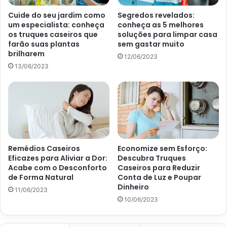
da planta, disponibilizando a quantidade adequada de
Cuide do seu jardim como
Segredos revelados:
iluminação e rega à espécie. Assim, mantenha as pimentas
um especialista: conheça
conheça as 5 melhores
sob sol pleno e direto durante algumas horas durante o
os truques caseiros que
soluções para limpar casa
farão suas plantas
sem gastar muito
dia. Apesar de aceitarem meia-sombra é essencial que o
brilharem
12/06/2023
local possua alta luminosidade. Quanto à irrigação, o site
13/06/2023
Petz
, em 16 de novembro de 2022, afirma que é preciso
controlar a irrigação, pois, o excesso leva ao
apodrecimento das raízes. Assim, conduza a rega de modo
que o solo fique úmido, porém, sem encharques.
Remédios Caseiros
Economize sem Esforço:
Eficazes para Aliviar a Dor:
Descubra Truques
Acabe com o Desconforto
Caseiros para Reduzir
de Forma Natural
Conta de Luz e Poupar
Dinheiro
11/06/2023
10/06/2023