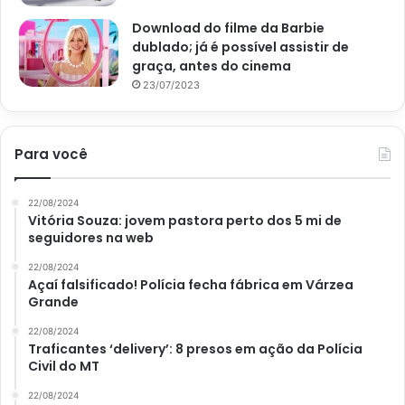
que o recipiente contenha furos na base e cubra o fundo
Download do filme da Barbie
com camada drenante. Essa camada, por sua vez, pode ser
dublado; já é possível assistir de
efetuada através da utilização de argila expandida ou
graça, antes do cinema
britas de jardim. Ainda, de modo a evitar a passagem de
23/07/2023
pedriscos e substrato, o
Portal Atualizei
recomenda
acrescentar também um pedaço de manta bidim acima da
camada drenante.
Para você
Tratos culturais
22/08/2024
Vitória Souza: jovem pastora perto dos 5 mi de
seguidores na web
Para evitar a competição de nutrientes e recursos, remova
as plantas invasoras que podem surgir próximas à
22/08/2024
Açaí falsificado! Polícia fecha fábrica em Várzea
pimenta biquinho
. Ademais, proporcione uma rotina de
Grande
adubação para a espécie, apostando em conteúdo
22/08/2024
orgânico como húmus de minhoca ou esterco bovino
Traficantes ‘delivery’: 8 presos em ação da Polícia
curtido uma vez a cada 15 dias, ou uma vez ao mês.
Civil do MT
22/08/2024