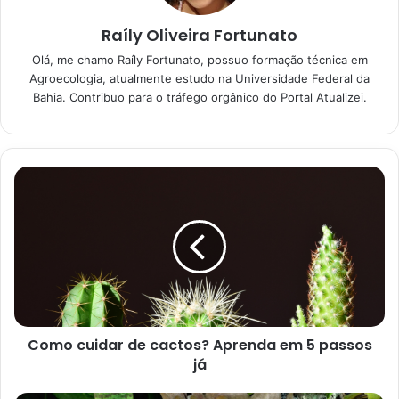
13/06/2023
Raíly Oliveira Fortunato
Beleza feita em casa: aprenda as
Olá, me chamo Raíly Fortunato, possuo formação técnica em
melhores receitas caseiras para uma
Agroecologia, atualmente estudo na Universidade Federal da
pele saudável e bonita
Bahia. Contribuo para o tráfego orgânico do Portal Atualizei.
13/06/2023
Como cuidar de cactos? Aprenda em 5 passos
já