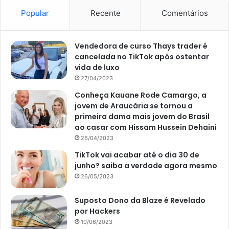
Popular
Recente
Comentários
Vendedora de curso Thays trader é
Imagem Petz
cancelada no TikTok após ostentar
vida de luxo
Plantio da pimenta biquinho
27/04/2023
Conheça Kauane Rode Camargo, a
O plantio da pimenta biquinho geralmente se dá por meio
jovem de Araucária se tornou a
do processo de semeadura. Assim, a espécie pode ser
primeira dama mais jovem do Brasil
ao casar com Hissam Hussein Dehaini
semeada tanto em canteiros quanto em vasos ou
26/04/2023
jardineiras. No caso dos canteiros, revolva o solo
TikTok vai acabar até o dia 30 de
removendo pedriscos e torrões, incorporando húmus de
junho? saiba a verdade agora mesmo
minhoca ao solo. Após esse processo, faça covas com
26/05/2023
cerca de 0,5 cm de profundidade e acomode 3 a 4
sementes por cada cova.
Suposto Dono da Blaze é Revelado
por Hackers
No caso do plantio em vasos e jardineiras, certifique-se
10/06/2023