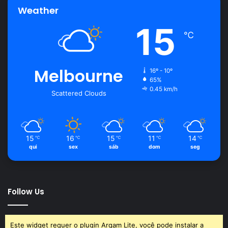
plantio, podendo variar conforme as condições de clima e
Weather
cultivo.
15
℃
Melbourne
16º - 10º
65%
0.45 km/h
Scattered Clouds
Avalie este post post
biquinho
horta
pimenta
15
16
15
11
14
℃
℃
℃
℃
℃
qui
sex
sáb
dom
seg
plantar
Follow Us
Este widget requer o plugin Arqam Lite, você pode instalar a