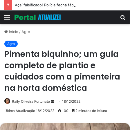
Açaí falsificado! Polícia fecha fábrica em Várzea Grande
Menu
P
p
Início
/
Agro
Agro
Pimenta biquinho; um guia
completo de plantio e
cuidados com a pimenteira
na horta doméstica
Mande
Raíly Oliveira Fortunato
18/12/2022
um
Última Atualização 18/12/2022
100
2 minutos de leitura
e-
mail