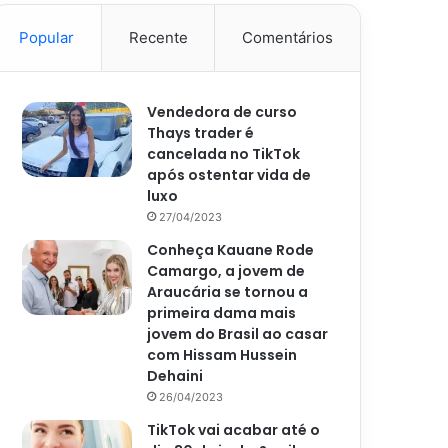
Popular
Recente
Comentários
Vendedora de curso
Thays trader é
cancelada no TikTok
após ostentar vida de
luxo
27/04/2023
Conheça Kauane Rode
Camargo, a jovem de
Araucária se tornou a
primeira dama mais
jovem do Brasil ao casar
com Hissam Hussein
Dehaini
26/04/2023
TikTok vai acabar até o