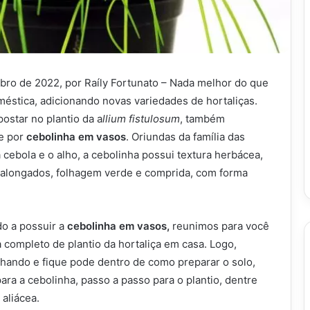
bro de 2022, por Raíly Fortunato – Nada melhor do que
oméstica, adicionando novas variedades de hortaliças.
ostar no plantio da a
llium fistulosum
, também
e por
cebolinha em vasos
. Oriundas da família das
 cebola e o alho, a cebolinha possui textura herbácea,
alongados, folhagem verde e comprida, com forma
o a possuir a
cebolinha em vasos,
reunimos para você
 completo de plantio da hortaliça em casa. Logo,
ando e fique pode dentro de como preparar o solo,
ara a cebolinha, passo a passo para o plantio, dentre
aliácea.