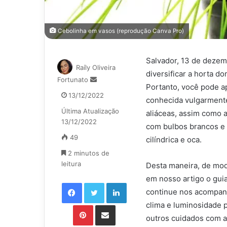
Cebolinha em vasos (reprodução Canva Pro)
Salvador, 13 de dezem
Raíly Oliveira
diversificar a horta d
Mande
Fortunato
Portanto, você pode ap
um
13/12/2022
conhecida vulgarment
e-
Última Atualização
mail
aliáceas, assim como a
13/12/2022
com bulbos brancos e 
49
cilíndrica e oca.
2 minutos de
leitura
Desta maneira, de mod
em nosso artigo o guia
Facebook
Twitter
Linkedin
continue nos acompanh
clima e luminosidade p
Pinterest
Compartilhar via e-mail
outros cuidados com a 