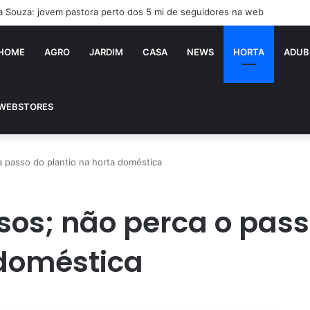
ia Souza: jovem pastora perto dos 5 mi de seguidores na web
HOME
AGRO
JARDIM
CASA
NEWS
HORTA
ADUB
WEBSTORES
 passo do plantio na horta doméstica
os; não perca o pass
 doméstica