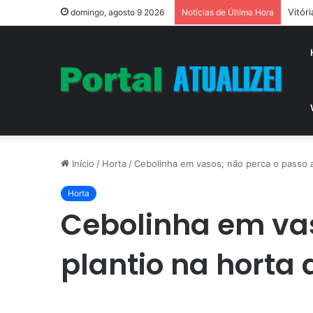
Vitór
domingo, agosto 9 2026
Notícias de Última Hora
Início
/
Horta
/
Cebolinha em vasos; não perca o passo a
Horta
Cebolinha em vas
plantio na horta