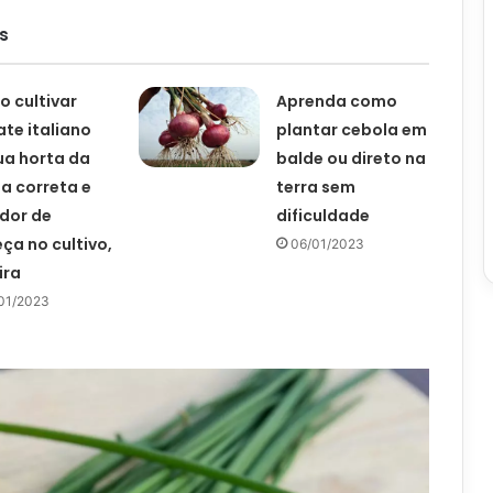
s
 cultivar
Aprenda como
te italiano
plantar cebola em
ua horta da
balde ou direto na
a correta e
terra sem
dor de
dificuldade
ça no cultivo,
06/01/2023
ira
01/2023