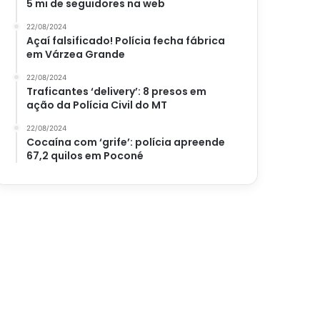
5 mi de seguidores na web
22/08/2024
Açaí falsificado! Polícia fecha fábrica
em Várzea Grande
22/08/2024
Traficantes ‘delivery’: 8 presos em
ação da Polícia Civil do MT
22/08/2024
Cocaína com ‘grife’: polícia apreende
67,2 quilos em Poconé