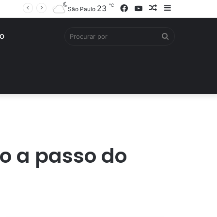
℃
Facebook
YouTube
Artigo
Barra
23
São Paulo
aleatório
Lateral
Procurar
O
por
o a passo do