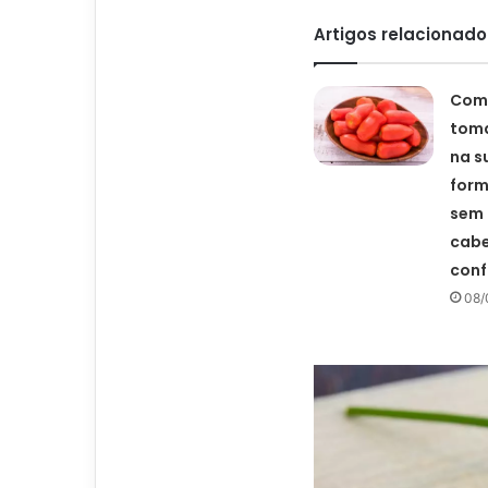
Artigos relacionado
Como
toma
na s
form
sem 
cabe
conf
08/