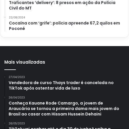
Traficantes ‘delivery’: 8 presos em ação da Polícia
Civil do MT
22/08/2024
Cocaína com ‘grife’: polícia apreende 67,2 quilos em
Poconé
Mais visualizadas
27/04/2023
Vendedora de curso Thays trader é cancelada no
TikTok após ostentar vida de luxo
Curau de milho com coco: essa receita é deliciosa e muito fácil de
26/04/2023
preparar; confira – Pixabay
Conheça Kauane Rode Camargo, a jovem de
Araucária se tornou a primeira dama mais jovem do
Modo de preparo do curau de
Brasil ao casar com Hissam Hussein Dehaini
milho com coco
26/05/2023
TikTok vai acabar até o dia 30 de junho? saiba a