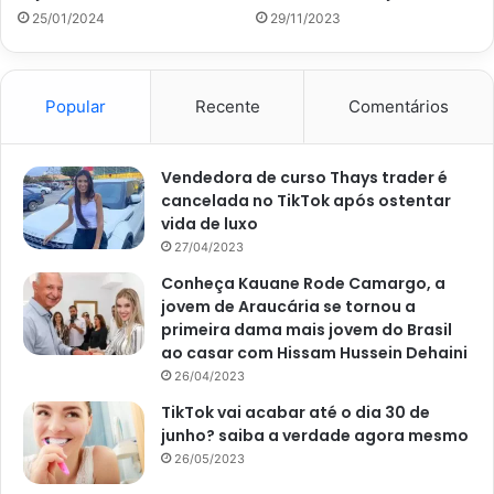
4,6 gr de fibras.
25/01/2024
29/11/2023
Popular
Recente
Comentários
Vendedora de curso Thays trader é
cancelada no TikTok após ostentar
vida de luxo
27/04/2023
Conheça Kauane Rode Camargo, a
jovem de Araucária se tornou a
primeira dama mais jovem do Brasil
ao casar com Hissam Hussein Dehaini
Curau de milho com coco: essa receita é deliciosa e muito fácil de
26/04/2023
preparar; confira – Pixabay
TikTok vai acabar até o dia 30 de
junho? saiba a verdade agora mesmo
Receita de curau de milho
26/05/2023
com coco