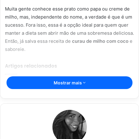
Muita gente conhece esse prato como papa ou creme de
milho, mas, independente do nome, a verdade é que é um
sucesso. Fora isso, essa é a opção ideal para quem quer
manter a dieta sem abrir mão de uma sobremesa deliciosa.
Então, já salva essa receita de
curau de milho com coco
e
saboreie.
Artigos relacionados
Mostrar mais
Vitória Souza: jovem pastora perto
dos 5 mi de seguidores na web
22/08/2024
Açaí falsificado! Polícia fecha fábrica
em Várzea Grande
22/08/2024