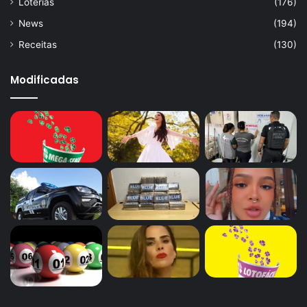
Loterias
(176)
News
(194)
Polenta recheada com carne seca;
Receitas
(130)
Pipoca temperada;
Sopa de milho;
Modificadas
Creme de milho com castanhas;
Bolo de milho simples.
Com tantas opções, é até difícil escolher a mais saborosa.
Então, comece a experimentar hoje mesmo, e inicie pela
receita de
curau de milho com coco
e comente aqui no
Portal Atualizei
qual prato com milho que você mais gosta.
Avalie este post post