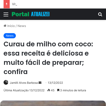
Vitória Souza: jovem pastora perto dos 5 mi de seguidores na web
Menu
P
p
Início
/
News
News
Curau de milho com coco:
essa receita é deliciosa e
muito fácil de preparar;
confira
Mande
Jamilli Alves Barbosa
13/12/2022
um
Última Atualização 13/12/2022
45
3 minutos de leitura
e-
mail