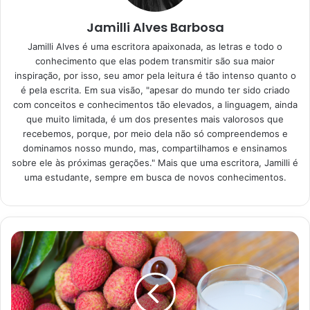
Jamilli Alves Barbosa
Mito ou verdade: milho
Jamilli Alves é uma escritora apaixonada, as letras e todo o
engorda?
conhecimento que elas podem transmitir são sua maior
inspiração, por isso, seu amor pela leitura é tão intenso quanto o
é pela escrita. Em sua visão, "apesar do mundo ter sido criado
Há muitos alimentos que integram a lista de vilões do peso
com conceitos e conhecimentos tão elevados, a linguagem, ainda
e, dentre eles, está o milho. Por isso, tem quem evite o
que muito limitada, é um dos presentes mais valorosos que
consumo desse grão na dieta por medo do ganho de peso.
recebemos, porque, por meio dela não só compreendemos e
Mas, será que o milho engorda de verdade, ou é apenas
dominamos nosso mundo, mas, compartilhamos e ensinamos
sobre ele às próximas gerações." Mais que uma escritora, Jamilli é
um mito?
uma estudante, sempre em busca de novos conhecimentos.
Para responder essa pergunta o quadro Eu Atleta, ouviu as
nutricionistas Lais Murta e Luciana Harfenist, na matéria
de Letícia Spala, publicada no dia 22 de abril de 2021, no
site
Globo
. Além disso, a reportagem trouxe algumas
ideias de receitas para fazer com esse grão no dia a dia.