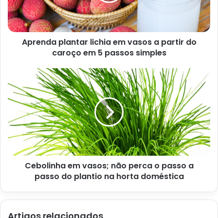
Aprenda plantar lichia em vasos a partir do
caroço em 5 passos simples
Reportagem sobre os benefícios e calorias do milho – Imagem
extraída do site ge.globo.com
Cebolinha em vasos; não perca o passo a
passo do plantio na horta doméstica
A resposta dessa pergunta é relativa. Isso porque, de
acordo com a nutricionista Lais Murta, dentro de uma dieta
Artigos relacionados
saudável, o milho não será o responsável pelo aumento de