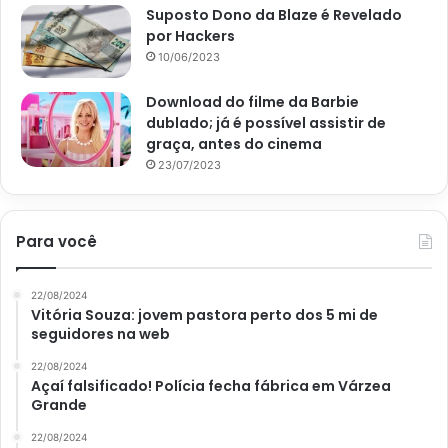
Suposto Dono da Blaze é Revelado
por Hackers
O curau de milho com coco é fácil de fazer e você não vai
10/06/2023
precisar de mais do que 6 ingredientes no total. Então, se
prepare para fazer essa receita e pegue os seguintes
Download do filme da Barbie
itens:
dublado; já é possível assistir de
graça, antes do cinema
23/07/2023
500 ml de leite;
200 gr de leite de coco;
10 espigas de milho;
Para você
1 xícara de açúcar de coco;
Coco ralado ou canela em pó, opcional.
22/08/2024
Vitória Souza: jovem pastora perto dos 5 mi de
seguidores na web
Caso não tenha o açúcar de coco em casa, pode usar o
açúcar cristal ou demerara. Mas, para quem quer uma
22/08/2024
Açaí falsificado! Polícia fecha fábrica em Várzea
opção mais saudável, a dica é preparar a receita sem
Grande
acrescentar açúcar e adoçar a sobremesa, na hora de
22/08/2024
servir, com mel.