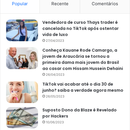
necessário, antes de tud,o que se tenha um bom cuidado
Popular
Recente
Comentários
e manutenção das plantas principalmente. Dessa forma,
técnicas de jardinagem se fazem super necessárias
Vendedora de curso Thays trader é
nesses momentos. Pensando nisso, o site
Portal Atualizei
cancelada no TikTok após ostentar
separou algumas dicas fundamentais de jardinagem para
vida de luxo
ajudar você com essa tarefa. Confira tudo o que você
27/04/2023
precisa saber de forma descomplicada logo abaixo:
Conheça Kauane Rode Camargo, a
jovem de Araucária se tornou a
1. Tenha um kit de jardinagem
primeira dama mais jovem do Brasil
ao casar com Hissam Hussein Dehaini
Para quem deseja adentrar no mundo das plantas, um bom
26/04/2023
kit de jardinagem facilitará e muito a sua vida. A pá, a
TikTok vai acabar até o dia 30 de
espátula fina e o rastelo, são alguns dos objetos principais
junho? saiba a verdade agora mesmo
26/05/2023
e que não podem faltar na hora de dar início à jardinagem.
Outros acessórios como um borrifador de pressão e um
Suposto Dono da Blaze é Revelado
regador de bico fino também podem ajudar bastante.
por Hackers
10/06/2023
2. Procure por luz