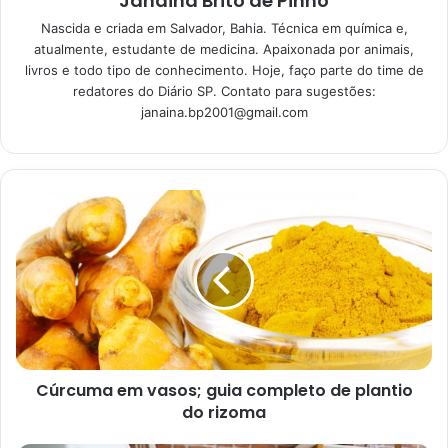
Janaina Brito de Pinho
Nascida e criada em Salvador, Bahia. Técnica em química e,
Segredos da jardinagem para
atualmente, estudante de medicina. Apaixonada por animais,
iniciantes: não deixe as suas
livros e todo tipo de conhecimento. Hoje, faço parte do time de
plantinhas morrerem
redatores do Diário SP. Contato para sugestões:
janaina.bp2001@gmail.com
08/01/2023
Por isso, se você começou a se interessar a pouco tempo
por essa prática e não vê a hora de ter a casa cheia de
verde, não se desespere. Confira, aqui, as melhores
dicas
de jardinagem
e coloque em prática todas elas agora
mesmo.
Cúrcuma em vasos; guia completo de plantio
do rizoma