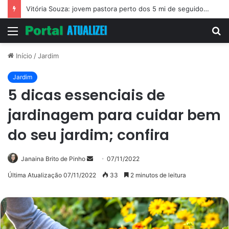
Vitória Souza: jovem pastora perto dos 5 mi de seguidores na web
Menu
P
p
Início
/
Jardim
Jardim
5 dicas essenciais de
jardinagem para cuidar bem
do seu jardim; confira
Mande
Janaina Brito de Pinho
07/11/2022
um
Última Atualização 07/11/2022
33
2 minutos de leitura
e-
mail