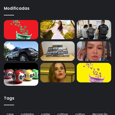
Modificadas
Tags
casa
cuidados
cuidar
cultivar
cultivo
decoração