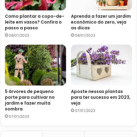
concede uma sensação de bem estar aos seus moradores.
Como plantar a copo-de-
Aprenda a fazer um jardim
leite em vasos? Confira o
econômico do zero, veja
passo a passo
as dicas
08/01/2023
08/01/2023
5 árvores de pequeno
Aposte nessas plantas
porte para cultivar no
para ter sucesso em 2023,
jardim e fazer muita
veja
Imagem: site Globo
sombra
07/01/2023
07/01/2023
Para que um jardim possa expressar boas sensações é