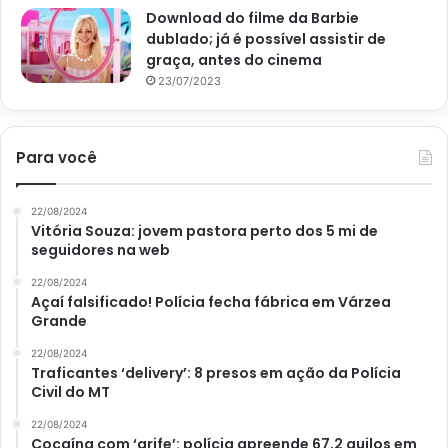
Download do filme da Barbie
Sem luz, nenhuma planta sobrevive, cresce ou se
dublado; já é possível assistir de
graça, antes do cinema
desenvolve. Um local com iluminação é a marcação
23/07/2023
principal de onde a sua planta deverá ficar. Portanto, é
sempre importante avaliar a luminosidade dos ambientes
da sua casa ou do seu jardim.
Para você
3. Tenha plantas fáceis de cuidar
22/08/2024
Vitória Souza: jovem pastora perto dos 5 mi de
Para quem vai iniciar no mundo da jardinagem,
seguidores na web
experimente cultivar espécies de plantas que exigem
pouca atenção e cuidados. As suculentas e os cactos,
22/08/2024
Açaí falsificado! Polícia fecha fábrica em Várzea
nesse sentido, acabam sendo ótimas opções. Elas são
Grande
mais resistentes e precisam de pouca rega para
22/08/2024
sobreviver.
Traficantes ‘delivery’: 8 presos em ação da Polícia
Civil do MT
4. Saiba como regar de forma
22/08/2024
Cocaína com ‘grife’: polícia apreende 67,2 quilos em