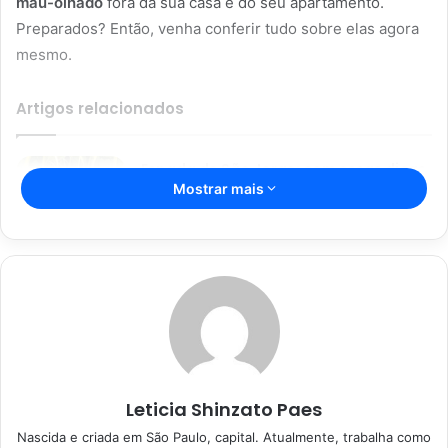
mau-olhado
fora da sua casa e do seu apartamento.
Preparados? Então, venha conferir tudo sobre elas agora
mesmo.
Artigos relacionados
Espada de São Jorge; com essas dicas
Mostrar mais
incríveis, sua planta vai durar mais;
confira
16/04/2023
Segredos da jardinagem para
iniciantes: não deixe as suas
plantinhas morrerem
08/01/2023
Leticia Shinzato Paes
Nascida e criada em São Paulo, capital. Atualmente, trabalha como