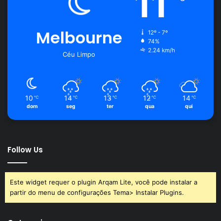
11
Melbourne
12º - 7º
74%
2.24 km/h
Céu Limpo
10
14
13
12
14
℃
℃
℃
℃
℃
dom
seg
ter
qua
qui
Follow Us
Este widget requer o plugin Arqam Lite, você pode instalar a
partir do menu de configurações Tema> Instalar Plugins.