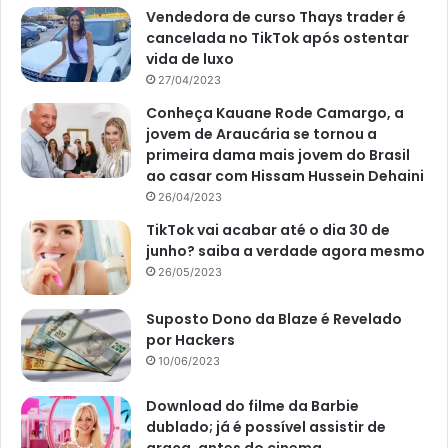
Vendedora de curso Thays trader é
cancelada no TikTok após ostentar
vida de luxo
27/04/2023
Conheça Kauane Rode Camargo, a
jovem de Araucária se tornou a
Reportagem sobre combo do mau-olhado – Foto: Reprodução site
primeira dama mais jovem do Brasil
Abril
ao casar com Hissam Hussein Dehaini
26/04/2023
TikTok vai acabar até o dia 30 de
junho? saiba a verdade agora mesmo
O plantio e a manutenção da arruda são simples. De modo
26/05/2023
que essa planta ama o contato direto com a luz. Ou seja, o
melhor local para manter essa espécie é perto de janelas
Suposto Dono da Blaze é Revelado
por Hackers
ou, ainda, nas varandas e quintais. Além disso, a rega deve
10/06/2023
ser realizada apenas em períodos quentes. Uma outra
observação sobre essa planta é que, se criada na sombra
Download do filme da Barbie
e meia luz, as suas flores poderão não aparecer.
dublado; já é possível assistir de
graça, antes do cinema