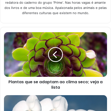
Plantas contra mau-olhado
redatora do caderno do grupo 'Prime'. Nas horas vagas é amante
dos livros e de uma boa música. Apaixonada pelos animais e pelas
Entre as plantas que são mais do que recomendadas para
diferentes culturas que existem no mundo.
manter o mau-olhado e a inveja longe, estão a pimenta, a
arruda e a espada-de-são-jorge. Vale destacar ainda que,
conforme acreditam os supersticiosos, além de manter
essas vibrações longe, essas espécies também agem
purificando o ar do local. Desse modo, não perca mais
tempo e venha conferir agora mesmo todas as principais
informações sobre essas plantinhas.
Plantas que se adaptam ao clima seco; veja a
lista