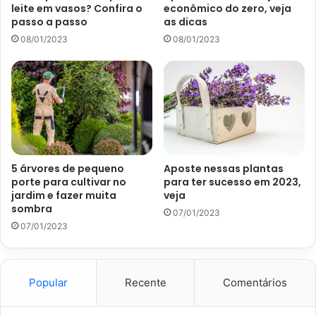
leite em vasos? Confira o
econômico do zero, veja
ainda, que a pimenteira exige algumas horas de sol.
passo a passo
as dicas
Portanto, se possível, não deixe de manter a mesma perto
08/01/2023
08/01/2023
de uma janela.
Arruda
Além da pimenteira, outra planta muito conhecida por
manter as energias negativas fora da sua casa é a arruda.
Segundo a redação da
Abril
, em 17 de agosto de 2022,
5 árvores de pequeno
Aposte nessas plantas
essa espécie também é mais do que indicada para afastar
porte para cultivar no
para ter sucesso em 2023,
os espíritos ruins.
jardim e fazer muita
veja
sombra
07/01/2023
07/01/2023
Popular
Recente
Comentários