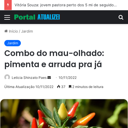
Vitória Souza: jovem pastora perto dos 5 mi de seguidores na web
Menu
P
p
Início
/
Jardim
Jardim
Combo do mau-olhado:
pimenta e arruda pra já
Mande
Leticia Shinzato Paes
10/11/2022
um
Última Atualização 10/11/2022
37
2 minutos de leitura
e-
mail