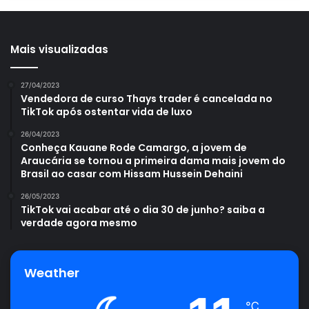
Avalie este post post
Mais visualizadas
arruda
espada de são jorge
mau-olhado
pimenteira
27/04/2023
Vendedora de curso Thays trader é cancelada no
TikTok após ostentar vida de luxo
26/04/2023
Conheça Kauane Rode Camargo, a jovem de
Araucária se tornou a primeira dama mais jovem do
Brasil ao casar com Hissam Hussein Dehaini
26/05/2023
TikTok vai acabar até o dia 30 de junho? saiba a
verdade agora mesmo
Weather
℃