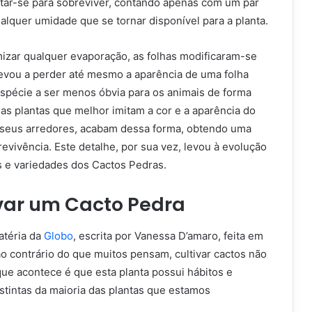
tar-se para sobreviver, contando apenas com um par
ualquer umidade que se tornar disponível para a planta.
mizar qualquer evaporação, as folhas modificaram-se
evou a perder até mesmo a aparência de uma folha
espécie a ser menos óbvia para os animais de forma
 as plantas que melhor imitam a cor e a aparência do
 seus arredores, acabam dessa forma, obtendo uma
vivência. Este detalhe, por sua vez, levou à evolução
s e variedades dos Cactos Pedras.
var um Cacto Pedra
téria da
Globo
, escrita por Vanessa D’amaro, feita em
o contrário do que muitos pensam, cultivar cactos não
O que acontece é que esta planta possui hábitos e
stintas da maioria das plantas que estamos