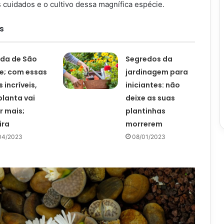
 cuidados e o cultivo dessa magnífica espécie.
s
da de São
Segredos da
e; com essas
jardinagem para
 incríveis,
iniciantes: não
planta vai
deixe as suas
r mais;
plantinhas
ira
morrerem
04/2023
08/01/2023