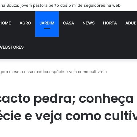
ória Souza: jovem pastora perto dos 5 mi de seguidores na web
HOME
AGRO
JARDIM
CASA
NEWS
HORTA
ADUB
WEBSTORES
gora mesmo essa exótica espécie e veja como cultivá-la
cacto pedra; conheç
cie e veja como culti