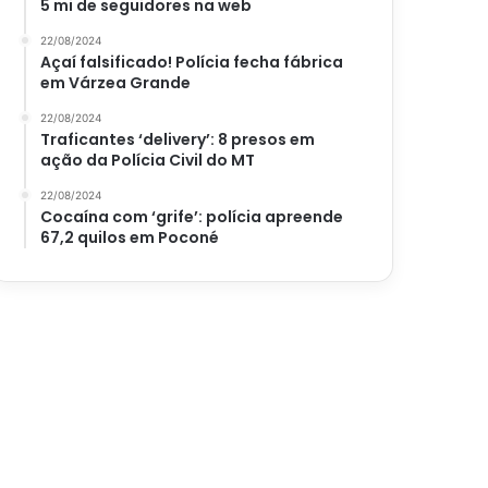
5 mi de seguidores na web
22/08/2024
Açaí falsificado! Polícia fecha fábrica
em Várzea Grande
22/08/2024
Traficantes ‘delivery’: 8 presos em
ação da Polícia Civil do MT
22/08/2024
Cocaína com ‘grife’: polícia apreende
67,2 quilos em Poconé