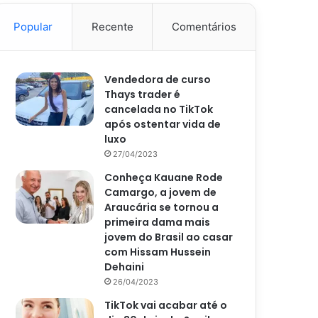
Popular
Recente
Comentários
Vendedora de curso
Thays trader é
cancelada no TikTok
após ostentar vida de
luxo
27/04/2023
Conheça Kauane Rode
Camargo, a jovem de
Araucária se tornou a
primeira dama mais
jovem do Brasil ao casar
com Hissam Hussein
Dehaini
26/04/2023
TikTok vai acabar até o