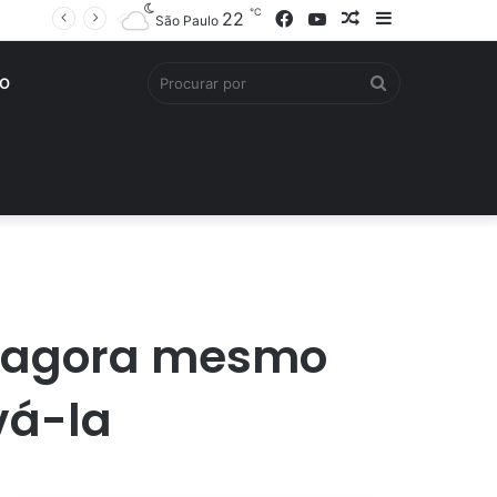
℃
Facebook
YouTube
Artigo
Barra
22
São Paulo
aleatório
Lateral
Procurar
O
por
a agora mesmo
vá-la