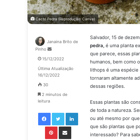
Cacto Pedra (Reprodução: Canva)
Salvador, 15 de dezemb
Janaina Brito de
pedra,
é uma planta ex
Mande
Pinho
que parece, essas pla
um
15/12/2022
humanos, bem como os
e-
Última Atualização
mail
lithops é uma espécie 
16/12/2022
tornaram altamente ad
30
dessas regiões.
2 minutos de
leitura
Essas plantas são con
de toda a natureza. S
Facebook
Twitter
Linkedin
ou até mesmo por quem
que são plantas que p
Pinterest
Compartilhar via e-mail
interessado? Para sab