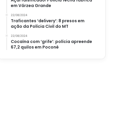
Açaí falsificado! Polícia fecha fábrica
em Várzea Grande
22/08/2024
Traficantes ‘delivery’: 8 presos em
ação da Polícia Civil do MT
22/08/2024
Cocaína com ‘grife’: polícia apreende
67,2 quilos em Poconé