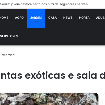
a Souza: jovem pastora perto dos 5 mi de seguidores na web
HOME
AGRO
JARDIM
CASA
NEWS
HORTA
ADUB
WEBSTORES
a ‘mesmice’
antas exóticas e saia