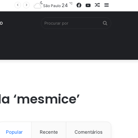
℃
Facebook
YouTube
Artigo
Barra
24
São Paulo
aleatório
Lateral
Procurar
O
por
 da ‘mesmice’
Popular
Recente
Comentários