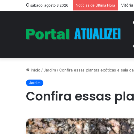
Vitóri
sábado, agosto 8 2026
Notícias de Última Hora
Início
/
Jardim
/
Confira essas plantas exóticas e saia d
Jardim
Confira essas pl