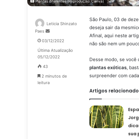
Plantas diferentes (Reprodução: Canva)
São Paulo, 03 de deze
Leticia Shinzato
deseja sair da mesmic
Mande
Paes
Afinal, aqui neste art
um
03/12/2022
não são nem um pouco
e-
Última Atualização
mail
05/12/2022
Desse modo, se você q
43
plantas exóticas
, bas
surpreender com cada 
2 minutos de
leitura
Artigos relacionado
Espa
Jorg
dicas
sua 