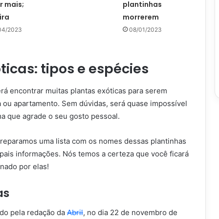
r mais;
plantinhas
ira
morrerem
04/2023
08/01/2023
ticas: tipos e espécies
rá encontrar muitas plantas exóticas para serem
a ou apartamento. Sem dúvidas, será quase impossível
a que agrade o seu gosto pessoal.
preparamos uma lista com os nomes dessas plantinhas
ipais informações. Nós temos a certeza que você ficará
nado por elas!
as
do pela redação da
Abril
, no dia 22 de novembro de