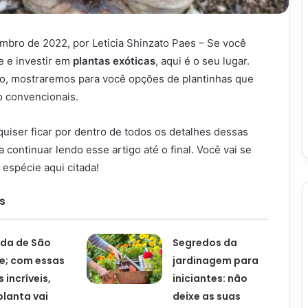
mbro de 2022, por Leticia Shinzato Paes – Se você
e e investir em
plantas exóticas
, aqui é o seu lugar.
igo, mostraremos para você opções de plantinhas que
 convencionais.
uiser ficar por dentro de todos os detalhes dessas
ta continuar lendo esse artigo até o final. Você vai se
espécie aqui citada!
s
da de São
Segredos da
e; com essas
jardinagem para
 incríveis,
iniciantes: não
planta vai
deixe as suas