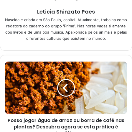
Leticia Shinzato Paes
Nascida e criada em São Paulo, capital. Atualmente, trabalha como
Abaixo, você poderá encontrar a
planta que combina com
redatora do caderno do grupo 'Prime'. Nas horas vagas é amante
a sua personalidade
. Além disso, poderá também ficar por
dos livros e de uma boa música. Apaixonada pelos animais e pelas
dentro da representatividade e significado de cada uma
diferentes culturas que existem no mundo.
delas.
Bromélia
As bromélias, também conhecidas como
Tillandsia
, são
mais do que indicadas para as pessoas que vivem em
espaço pequeno e trabalham com a criatividade. Isso
devido ao fato de que o seu simbolismo está ligado com a
liberdade.
Posso jogar água de arroz ou borra de café nas
Além disso, vale destacar que a bromélia é uma das
plantas? Descubra agora se esta prática é
plantas mais fáceis de se cultivar. Desse modo, elas são