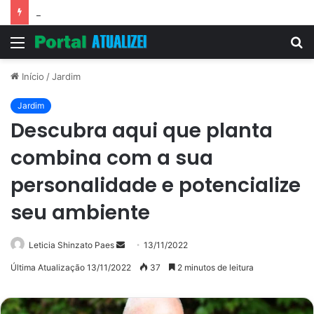
Vitória Souza: jovem pastora perto dos 5 mi de seguidores na web
Menu
P
p
Início
/
Jardim
Jardim
Descubra aqui que planta
combina com a sua
personalidade e potencialize
seu ambiente
Mande
Leticia Shinzato Paes
13/11/2022
um
Última Atualização 13/11/2022
37
2 minutos de leitura
e-
mail