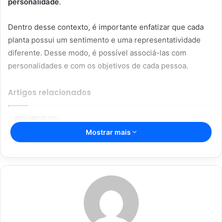
personalidade
.
Dentro desse contexto, é importante enfatizar que cada
planta possui um sentimento e uma representatividade
diferente. Desse modo, é possível associá-las com
personalidades e com os objetivos de cada pessoa.
Artigos relacionados
Espada de São Jorge; com essas dicas
Mostrar mais
incríveis, sua planta vai durar mais;
confira
16/04/2023
Segredos da jardinagem para
iniciantes: não deixe as suas
plantinhas morrerem
08/01/2023