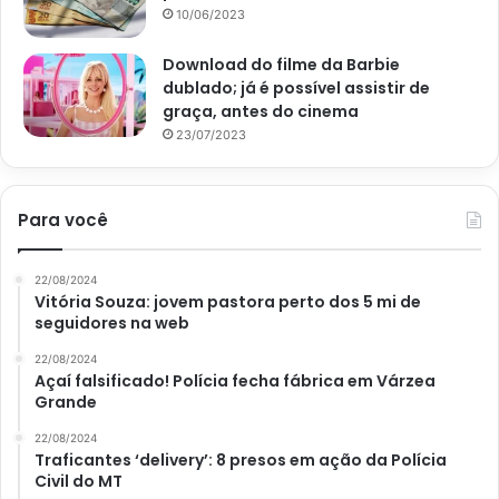
proteção e muita resistência. Esse simbolismo se deve ao
10/06/2023
fato de que a planta, mesmo em situações adversas, se
mantém viva e buscando meios de sobreviver.
Download do filme da Barbie
dublado; já é possível assistir de
graça, antes do cinema
Desse modo, se você está passando por alguma situação
23/07/2023
difícil, é mais do que aconselhável essa espécie. Além
disso, pessoas que possuem uma alta determinação
também se dão muito bem com essa plantinha.
Para você
O cultivo do cacto é muito fácil. De modo que sua rega
22/08/2024
pode ser realizada uma vez por semana e com luz direta.
Vitória Souza: jovem pastora perto dos 5 mi de
Fácil e simples, não é mesmo?
seguidores na web
22/08/2024
Agora que você já aprendeu e descobriu qual
planta
Açaí falsificado! Polícia fecha fábrica em Várzea
Grande
combina coma sua personalidade
, não deixe de
compartilhar essa matéria com os seus amigos que são
22/08/2024
Traficantes ‘delivery’: 8 presos em ação da Polícia
amantes de plantas. Além disso, não deixe de ficar por
Civil do MT
dentro das demais matérias e dicas aqui do
Portal