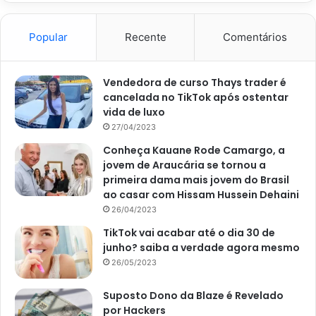
planta saudável será necessário a poda.
Popular
Recente
Comentários
Vendedora de curso Thays trader é
cancelada no TikTok após ostentar
vida de luxo
27/04/2023
Conheça Kauane Rode Camargo, a
jovem de Araucária se tornou a
primeira dama mais jovem do Brasil
ao casar com Hissam Hussein Dehaini
26/04/2023
TikTok vai acabar até o dia 30 de
Reportagem sobre plantas e personalidades – Foto site Abril
junho? saiba a verdade agora mesmo
26/05/2023
Cactus
Suposto Dono da Blaze é Revelado
O cactus é uma planta muito poderosa que simboliza
por Hackers