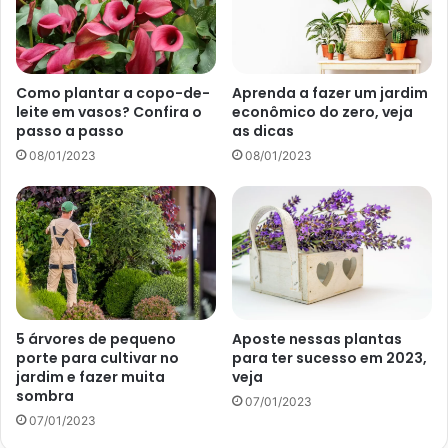
Como plantar a copo-de-
Aprenda a fazer um jardim
leite em vasos? Confira o
econômico do zero, veja
passo a passo
as dicas
Bonsai (Foto: Reprodução Canva)
08/01/2023
08/01/2023
Se você está precisando de mais equilíbrio em sua vida,
não deixe de apostar no Bonsai. Sem dúvidas, você vai se
surpreender com o poder essa pequena planta.
5 árvores de pequeno
Aposte nessas plantas
Vale destacar que o bonsai, conforme explicado pela
porte para cultivar no
para ter sucesso em 2023,
redação da
Abril
, em 31 de julho de 2022, adora luz direta.
jardim e fazer muita
veja
sombra
Desse modo, deve ser cultivado perto de alguma janela
07/01/2023
07/01/2023
ou, ainda, em alguma varanda. Além disso, para manter a