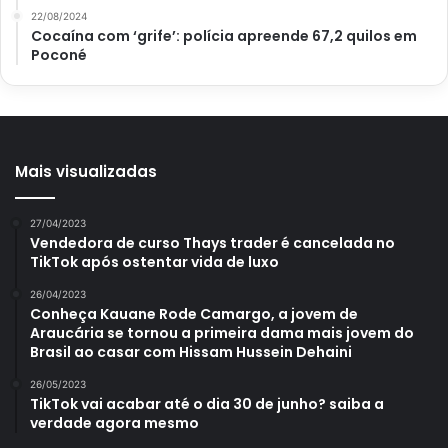
Atualizei
.
Você ficará surpreendido com o tanto de
22/08/2024
Cocaína com ‘grife’: polícia apreende 67,2 quilos em
conhecimento que poderá obter por meio das nossas
Poconé
matérias.
Mais visualizadas
Avalie este post post
27/04/2023
Vendedora de curso Thays trader é cancelada no
bonsai
bromélia
cactus
TikTok após ostentar vida de luxo
personalidade planta
26/04/2023
Conheça Kauane Rode Camargo, a jovem de
Araucária se tornou a primeira dama mais jovem do
Brasil ao casar com Hissam Hussein Dehaini
26/05/2023
TikTok vai acabar até o dia 30 de junho? saiba a
verdade agora mesmo