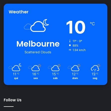
Weather
10
℃
Melbourne
11º - 9º
88%
1.94 km/h
Scattered Clouds
11
16
15
12
12
℃
℃
℃
℃
℃
qui
sex
sáb
dom
seg
Follow Us