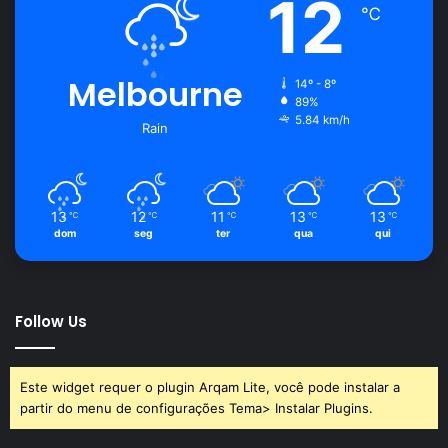
12
℃
Melbourne
14º - 8º
89%
5.84 km/h
Rain
13
12
11
13
13
℃
℃
℃
℃
℃
dom
seg
ter
qua
qui
Follow Us
Este widget requer o plugin Arqam Lite, você pode instalar a
partir do menu de configurações Tema> Instalar Plugins.