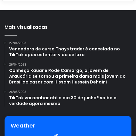
variam entre os 10 aos 20 °C. Para potencializar seu
desenvolvimento e floração, o
Portal Atualizei
indica a
adubação rica em NPK com maiores concentrações de
potássio, nas proporções 10-10-30 ou 20-20-50. E a
Mais visualizadas
adubação deve ser realizada entre agosto a novembro,
dando tempo suficiente
á
planta para haver a absorção dos
27/04/2023
nutrientes.
Vendedora de curso Thays trader é cancelada no
TikTok após ostentar vida de luxo
26/04/2023
Conheça Kauane Rode Camargo, a jovem de
Araucária se tornou a primeira dama mais jovem do
Avalie este post post
Brasil ao casar com Hissam Hussein Dehaini
26/05/2023
TikTok vai acabar até o dia 30 de junho? saiba a
cuidar
cultivar
flor-de-maio
verdade agora mesmo
plantar
Weather