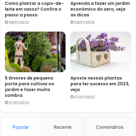
trata de uma espécie pertencente à família dos cactos, o
Como plantar a copo-de-
Aprenda a fazer um jardim
que confere bastante resistência
à seca.
Logo. Assim, a
leite em vasos? Confira o
econômico do zero, veja
passo a passo
as dicas
flor-de-maio pode suportar períodos de seca, exceto seu
08/01/2023
08/01/2023
período de floração. Portanto, recomenda-se molhar o
substrato apenas quando esse se apresentar totalmente
seco.
Preparo do substrato
A planta aprecia solos leves, com bom perfil de drenagem,
5 árvores de pequeno
Aposte nessas plantas
fertilidade e pH entre 5,5 a 6,2. Portanto, você pode
porte para cultivar no
para ter sucesso em 2023,
realizar um mix utilizando duas partes de terra vegetal,
jardim e fazer muita
veja
duas partes de casca de pinus para uma parte de húmus
sombra
07/01/2023
de minhoca. Com demandas semelhantes as das
07/01/2023
orquídeas (igualmente epífitas) você também pode utilizar
substrato pronto para orquídeas terrestres.
Popular
Recente
Comentários