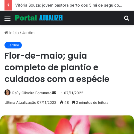
Vitória Souza: jovem pastora perto dos 5 mi de seguidores na web
Menu
P
p
Início
/
Jardim
Jardim
Flor-de-maio; guia
completo de plantio e
cuidados com a espécie
Mande
Raíly Oliveira Fortunato
07/11/2022
um
Última Atualização 07/11/2022
48
2 minutos de leitura
e-
mail