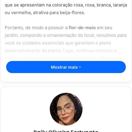
que se apresentam na coloração rosa, roxa, branca, laranja
ou vermelha, atrativa para beija-flores.
Portanto, de modo a possuir a
flor-de-maio
em seu
jardim, compondo a ornamentação do local, renuímos para
você os cuidados essenciais que garantem o pleno
desenvolvimento da planta. Logo, continue conosco e
confira a iluminação e rega adequados à flor. Não apenas,
como preparar o substrato, realizar seu plantio em vasos e
Mostrar mais
o período de floração, veja abaixo.
Artigos relacionados
Espada de São Jorge; com essas dicas
incríveis, sua planta vai durar mais;
confira
16/04/2023