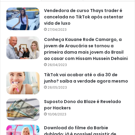
Vendedora de curso Thays trader é
cancelada no TikTok após ostentar
vida de luxo
27/04/2023
Conheça Kauane Rode Camargo, a
jovem de Araucária se tornou a
primeira dama mais jovem do Brasil
ao casar com Hissam Hussein Dehaini
26/04/2023
TikTok vai acabar até o dia 30 de
junho? saiba a verdade agora mesmo
flor-de-maio (reprodução Canva Pro)
26/05/2023
Plantio em vasos
Suposto Dono da Blaze é Revelado
por Hackers
Para realizar o plantio da flor-de-maio em vasos
, é
10/06/2023
essencial
disponibilizar um recipiente com perfurações
em sua base. Ademais, por ter um sistema radicular
Download do filme da Barbie
dublado; já é possível assistir de
pequeno, a planta não exige um vaso muito profundo. Ao