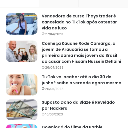
Vendedora de curso Thays trader é
cancelada no TikTok após ostentar
vida de luxo
27/04/2023
Conheça Kauane Rode Camargo, a
jovem de Araucária se tornou a
primeira dama mais jovem do Brasil
ao casar com Hissam Hussein Dehaini
Jardim boho (Foto: Reprodução Canva)
26/04/2023
TikTok vai acabar até o dia 30 de
Pendure decorações nas árvores
junho? saiba a verdade agora mesmo
26/05/2023
Nada melhor do que usar os galhos das árvores como
suporte para decorações. Assim, não deixe de pendurar
Suposto Dono da Blaze é Revelado
itens que tornarão o local ainda mais aconchegante e
por Hackers
cheio de personalidade.
10/06/2023
Por exemplo, luminárias em formato de balões são mais
Download do filme da Barbie