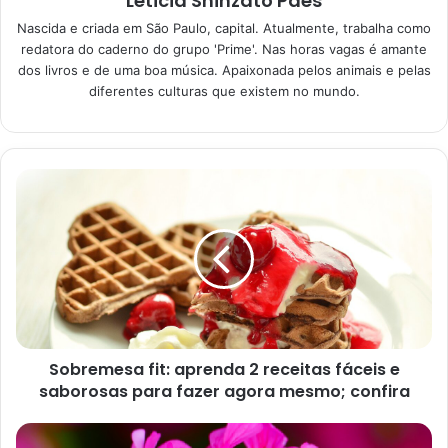
Leticia Shinzato Paes
Nascida e criada em São Paulo, capital. Atualmente, trabalha como
O que é um jardim boho?
redatora do caderno do grupo 'Prime'. Nas horas vagas é amante
dos livros e de uma boa música. Apaixonada pelos animais e pelas
O jardim boho, conforme explicado pela reação da
Abril
,
diferentes culturas que existem no mundo.
em 19 de agosto de 2022, nada mais é do que uma mistura
de estilos que tem como chave principal a criatividade. Por
exemplo, nele, será possível encontrar materiais
recicláveis, poltronas confortáveis e padrões criativos.
Sobremesa fit: aprenda 2 receitas fáceis e
saborosas para fazer agora mesmo; confira