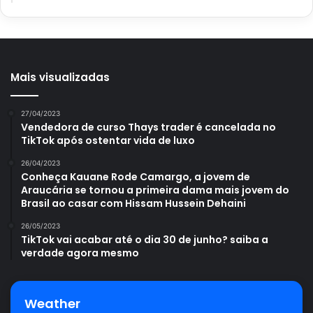
conhecimento que poderá obter por meio das nossas
matérias.
Mais visualizadas
Avalie este post post
27/04/2023
Vendedora de curso Thays trader é cancelada no
TikTok após ostentar vida de luxo
dcoração
Decoração boho
estilo
26/04/2023
Conheça Kauane Rode Camargo, a jovem de
Jardim boho
Araucária se tornou a primeira dama mais jovem do
Brasil ao casar com Hissam Hussein Dehaini
26/05/2023
TikTok vai acabar até o dia 30 de junho? saiba a
verdade agora mesmo
Weather