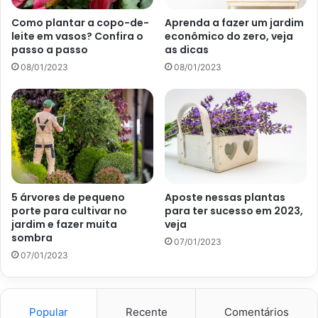
tendência, se atente a cada tópico abaixo, combinado?
Como plantar a copo-de-
Aprenda a fazer um jardim
Depois, reproduza os conselhos em sua casa.
leite em vasos? Confira o
econômico do zero, veja
passo a passo
as dicas
Misture peças modernas com
08/01/2023
08/01/2023
antigas
Como explicado anteriormente, não existe uma regra para
se criar um jardim boho. A única exigência é colocar a sua
imaginação para voar. Desse modo, não deixe de misturar
peças modernas com itens antigos.
5 árvores de pequeno
Aposte nessas plantas
Se necessário, pinte as peças antigas com tinta coloridas
porte para cultivar no
para ter sucesso em 2023,
jardim e fazer muita
veja
e que darão mais vida para todo o espaço. Além disso, não
sombra
07/01/2023
se esqueça de fornecer alta iluminação ao local.
07/01/2023
Popular
Recente
Comentários