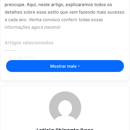
preocupe. Aqui, neste artigo, explicaremos todos os
detalhes sobre esse estilo que vem fazendo mais sucesso
a cada ano. Venha conosco conferir todas essas
informações agora mesmo!
Artigos relacionados
Espada de São Jorge; com essas dicas
Mostrar mais
incríveis, sua planta vai durar mais;
confira
16/04/2023
Segredos da jardinagem para
iniciantes: não deixe as suas
plantinhas morrerem
08/01/2023