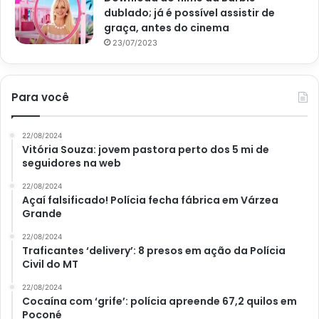
dublado; já é possível assistir de
do que indicados. Sem dúvidas, esse detalhe tornará o
graça, antes do cinema
ambiente especial.
23/07/2023
Aposte em almofadas e bancos
confortáveis
Para você
Se você deseja passar algumas horas em seu jardim, não
22/08/2024
deixe de apostar em algumas almofadas coloridas e
Vitória Souza: jovem pastora perto dos 5 mi de
bancos confortáveis. Além de uma decoração rústica e
seguidores na web
moderna, esses objetos trarão conforto para o seu
22/08/2024
descanso. Detalhe que faz toda a diferença, não é mesmo?
Açaí falsificado! Polícia fecha fábrica em Várzea
Grande
Agora que você já aprendeu tudo sobre o jardim boho, não
22/08/2024
Traficantes ‘delivery’: 8 presos em ação da Polícia
deixe de compartilhar essa matéria com os seus amigos
Civil do MT
que são amantes de plantas. Além disso, não deixe de
22/08/2024
ficar por dentro das demais matérias e dicas aqui do
Portal
Cocaína com ‘grife’: polícia apreende 67,2 quilos em
Atualize
i
.
Você ficará surpreso com o tanto de
Poconé