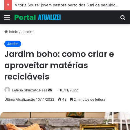
Vitória Souza: jovem pastora perto dos 5 mi de seguidores na web
Menu
P
p
Início
/
Jardim
Jardim
Jardim boho: como criar e
aproveitar matérias
recicláveis
Mande
Leticia Shinzato Paes
10/11/2022
um
Última Atualização 10/11/2022
43
2 minutos de leitura
e-
mail