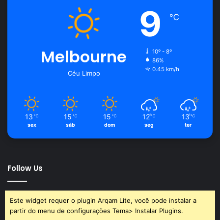
9
℃
Melbourne
10º - 8º
86%
0.45 km/h
Céu Limpo
13
15
15
12
13
℃
℃
℃
℃
℃
sex
sáb
dom
seg
ter
Follow Us
Este widget requer o plugin Arqam Lite, você pode instalar a
partir do menu de configurações Tema> Instalar Plugins.