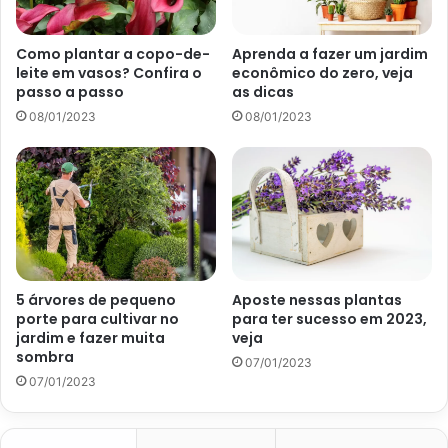
Como plantar a copo-de-
Aprenda a fazer um jardim
leite em vasos? Confira o
econômico do zero, veja
passo a passo
as dicas
08/01/2023
08/01/2023
Reportagem sobre orquídea (Foto: Reprodução portal Abril)
Luz
A luz para o cultivo da p
eristeria elata
pode variar de
acordo com a fase em que se encontra a planta em
questão. Quando jovens, será necessário fornecer luz
baixa e não muito brilhante. O oposto pode ser apontado
5 árvores de pequeno
Aposte nessas plantas
porte para cultivar no
para ter sucesso em 2023,
quando essa planta chega à sua fase adulta.
jardim e fazer muita
veja
sombra
07/01/2023
Não se esqueça que a alta incidência de luz pode causar
07/01/2023
problemas para a folhagem dessa orquídea. Desse modo,
é muito importante manter a atenção a esse ponto.