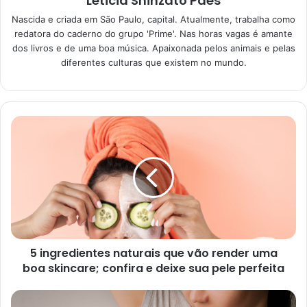
Leticia Shinzato Paes
Nascida e criada em São Paulo, capital. Atualmente, trabalha como
Orquídea pomba:
redatora do caderno do grupo 'Prime'. Nas horas vagas é amante
características e
dos livros e de uma boa música. Apaixonada pelos animais e pelas
diferentes culturas que existem no mundo.
curiosidades
A orquídea pomba, conhecida popularmente também
como orquídea Espírito Santo e orquídea da santíssima
trindade, é uma das mais bonitas plantas dessa espécie
que você poderá encontrar.
Isso devido ao fato de que a flor dessa plantinha conta
com um detalhe único: ela se parece com uma pombinha
branca, com suas asas cobertas e seu corpo completo.
Fantástico, não é mesmo?
5 ingredientes naturais que vão render uma
boa skincare; confira e deixe sua pele perfeita
A p
eristeria elata,
com toda a certeza, diante dessa
surpresa mais do que especial, passou a ser uma das