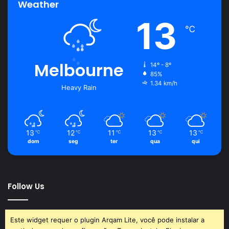
Weather
13
℃
Melbourne
14º - 8º
85%
1.34 km/h
Heavy Rain
13
12
11
13
13
℃
℃
℃
℃
℃
dom
seg
ter
qua
qui
Follow Us
Este widget requer o plugin Arqam Lite, você pode instalar a