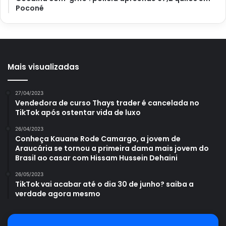
Poconé
Avalie este post post
cuidados
orquídea pomba
plantio
Mais visualizadas
27/04/2023
Vendedora de curso Thays trader é cancelada no
TikTok após ostentar vida de luxo
26/04/2023
Conheça Kauane Rode Camargo, a jovem de
Araucária se tornou a primeira dama mais jovem do
Brasil ao casar com Hissam Hussein Dehaini
26/05/2023
TikTok vai acabar até o dia 30 de junho? saiba a
verdade agora mesmo