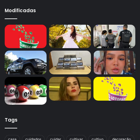
Modificadas
Tags
casa
cuidados
cuidar
cultivar
cultivo
decoração