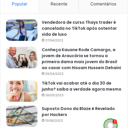
Popular
Recente
Comentários
Vendedora de curso Thays trader é
cancelada no TikTok após ostentar
vida de luxo
27/04/2023
Conheça Kauane Rode Camargo, a
jovem de Araucária se tornou a
primeira dama mais jovem do Brasil
ao casar com Hissam Hussein Dehaini
26/04/2023
TikTok vai acabar até o dia 30 de
Orquídea pomba: veja qual a surpresa que essa flor guarda (Foto:
junho? saiba a verdade agora mesmo
Reprodução Canva)
26/05/2023
Rega e fertilização
Suposto Dono da Blaze é Revelado
por Hackers
A rega deve ser realizada assim que você observar que as
10/06/2023
raízes e o solo estiverem secos. Cuidado para não pesar a