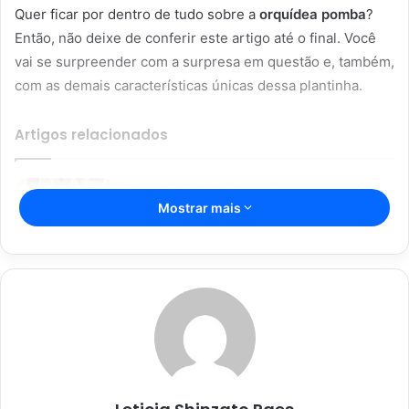
Quer ficar por dentro de tudo sobre a
orquídea pomba
?
Então, não deixe de conferir este artigo até o final. Você
vai se surpreender com a surpresa em questão e, também,
com as demais características únicas dessa plantinha.
Artigos relacionados
Espada de São Jorge; com essas dicas
Mostrar mais
incríveis, sua planta vai durar mais;
confira
16/04/2023
Segredos da jardinagem para
iniciantes: não deixe as suas
plantinhas morrerem
08/01/2023