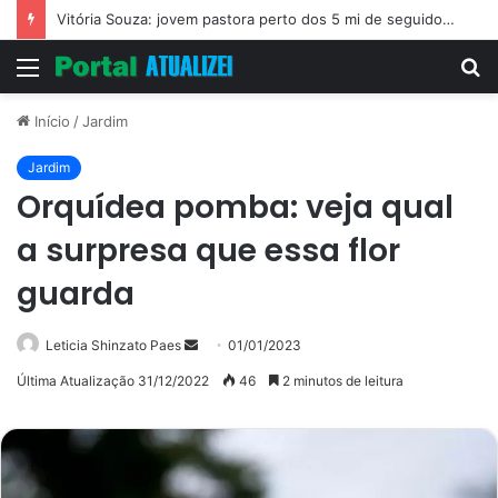
Vitória Souza: jovem pastora perto dos 5 mi de seguidores na web
Menu
P
p
Início
/
Jardim
Jardim
Orquídea pomba: veja qual
a surpresa que essa flor
guarda
Mande
Leticia Shinzato Paes
01/01/2023
um
Última Atualização 31/12/2022
46
2 minutos de leitura
e-
mail