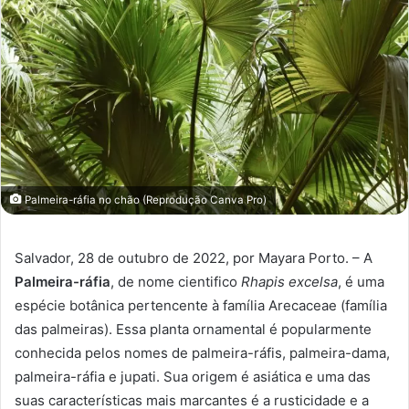
Palmeira-ráfia no chão (Reprodução Canva Pro)
Salvador, 28 de outubro de 2022, por Mayara Porto. – A
Palmeira-ráfia
, de nome cientifico
Rhapis excelsa
, é uma
espécie botânica pertencente à família Arecaceae (família
das palmeiras). Essa planta ornamental é popularmente
conhecida pelos nomes de palmeira-ráfis, palmeira-dama,
palmeira-ráfia e jupati. Sua origem é asiática e uma das
suas características mais marcantes é a rusticidade e a