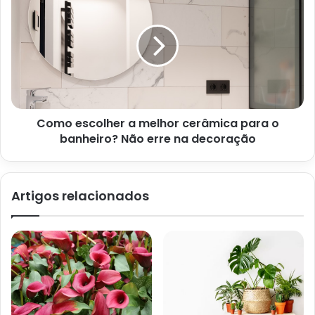
costuma crescer bastante e pode alcançar até 2 metros de
altura
em vasos, mas, no plantio no chão pode chegar até
4 metros.
Como escolher a melhor cerâmica para o
banheiro? Não erre na decoração
Artigos relacionados
Palmeira-ráfia (Reprodução Canva Pro)
Plantio