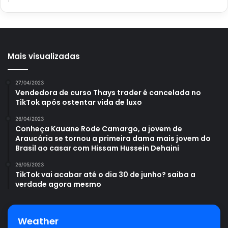
Avalie este post post
Mais visualizadas
palmeira em vaso
palmeira-ráfia
27/04/2023
Vendedora de curso Thays trader é cancelada no
TikTok após ostentar vida de luxo
26/04/2023
Conheça Kauane Rode Camargo, a jovem de
Araucária se tornou a primeira dama mais jovem do
Brasil ao casar com Hissam Hussein Dehaini
26/05/2023
TikTok vai acabar até o dia 30 de junho? saiba a
verdade agora mesmo
Weather