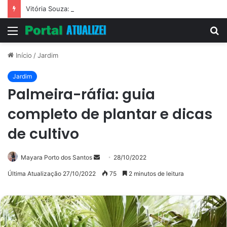
Vitória Souza: jovem pastora perto dos 5 mi de seguidores na web
Menu
P
p
Início
/
Jardim
Jardim
Palmeira-ráfia: guia
completo de plantar e dicas
de cultivo
Mande
Mayara Porto dos Santos
28/10/2022
um
Última Atualização 27/10/2022
75
2 minutos de leitura
e-
mail