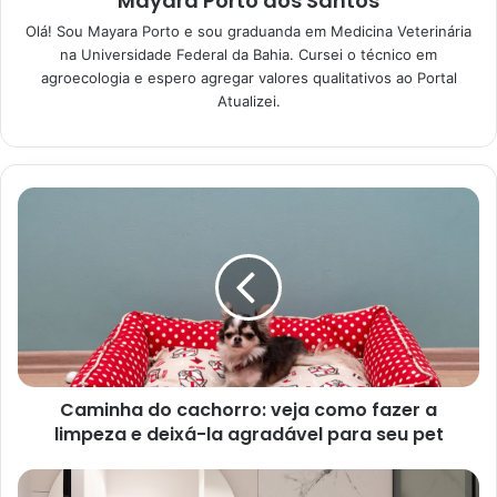
Mayara Porto dos Santos
Segredos da jardinagem para
Olá! Sou Mayara Porto e sou graduanda em Medicina Veterinária
iniciantes: não deixe as suas
na Universidade Federal da Bahia. Cursei o técnico em
plantinhas morrerem
agroecologia e espero agregar valores qualitativos ao Portal
08/01/2023
Atualizei.
Como cultivar a Palmeira-
ráfia
Primeiramente, você deverá adquirir uma muda da
palmeira. Ou, também, conseguir as sementes de uma
planta fêmea. Se um conhecido seu tem uma
Rhapis
excelsa
que colocou flor, peça a ele as sementes e
semeie-as até ter suas próprias mudinhas.
Caminha do cachorro: veja como fazer a
limpeza e deixá-la agradável para seu pet
Depois disso, escolha um bom vaso para sua planta,
preferencialmente um vaso médio a grande. A ráfia