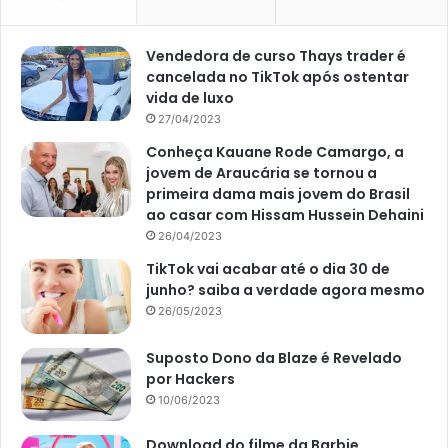
de novembro de 2021, adubações trimestrais com adubos
orgânicos podem ajudar a ter um crescimento mais
Vendedora de curso Thays trader é
acelerado da palmeira-ráfia.
cancelada no TikTok após ostentar
vida de luxo
27/04/2023
Conheça Kauane Rode Camargo, a
jovem de Araucária se tornou a
primeira dama mais jovem do Brasil
ao casar com Hissam Hussein Dehaini
26/04/2023
TikTok vai acabar até o dia 30 de
junho? saiba a verdade agora mesmo
26/05/2023
Suposto Dono da Blaze é Revelado
por Hackers
Imagem: Casa Vogue
10/06/2023
Download do filme da Barbie