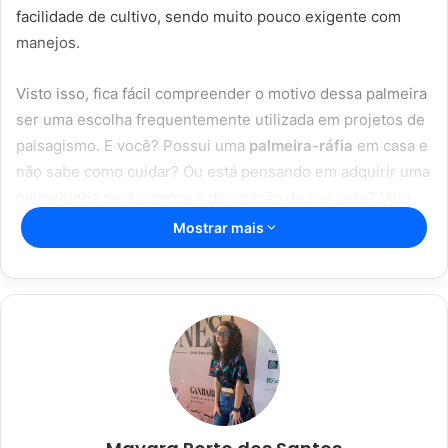
facilidade de cultivo, sendo muito pouco exigente com
manejos.
Visto isso, fica fácil compreender o motivo dessa palmeira
ser uma escolha frequentemente utilizada em projetos de
paisagismo. E você? Possui uma
palmeira-ráfia
em casa e
não sabe como cuidar? Ou está pensando em adquirir uma
palmeirinha para compor a decoração da sua casa? Veja
abaixo um guia completo sobre essa palmeira:
Mostrar mais
Artigos relacionados
Espada de São Jorge; com essas dicas
incríveis, sua planta vai durar mais;
confira
16/04/2023