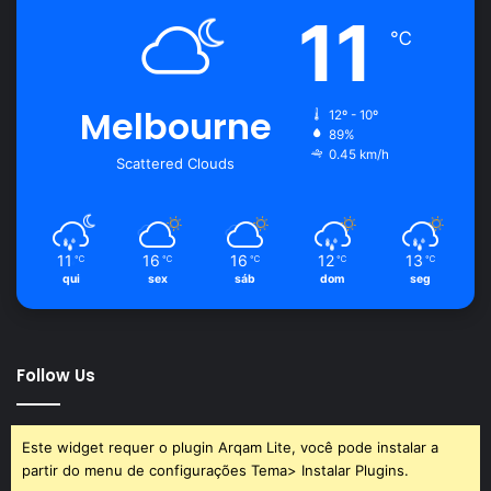
11
℃
Melbourne
12º - 10º
89%
0.45 km/h
Scattered Clouds
11
16
16
12
13
℃
℃
℃
℃
℃
qui
sex
sáb
dom
seg
Follow Us
Este widget requer o plugin Arqam Lite, você pode instalar a
partir do menu de configurações Tema> Instalar Plugins.