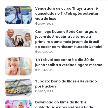
Vendedora de curso Thays trader é
Planta-jade (reprodução Canva pro)
cancelada no TikTok após ostentar
vida de luxo
Iluminação e irrigação
27/04/2023
Conheça Kauane Rode Camargo, a
Conforme o site
Wiki How
, a
planta-jade
deve ser mantida
jovem de Araucária se tornou a
em um local ensolarado. Desta maneira, disponha o vaso
primeira dama mais jovem do Brasil
ao casar com Hissam Hussein Dehaini
da planta em locais de meia-sombra, de modo que haja a
26/04/2023
disposição de luz suficiente, mas que, também, fiquem
sombreadas. A iluminação plena e solar pode levar ao
TikTok vai acabar até o dia 30 de
junho? saiba a verdade agora mesmo
avermelhamento da folha.
26/05/2023
Suposto Dono da Blaze é Revelado
por Hackers
10/06/2023
Download do filme da Barbie
dublado; já é possível assistir de