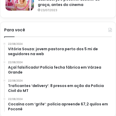
graça, antes do cinema
23/07/2023
Para você
Imagem Wiki How
22/08/2024
Vitória Souza: jovem pastora perto dos 5 mi de
seguidores na web
22/08/2024
A irrigação, por sua vez, deve ser altamente controlada.
Açaí falsificado! Polícia fecha fábrica em Várzea
Por serem suculentas, armazenam água em suas
Grande
estruturas, assim, elas devem ser irrigadas apenas quando
22/08/2024
o substrato estiver totalmente seco. Para verificar,
Traficantes ‘delivery’: 8 presos em ação da Polícia
Civil do MT
coloque o dedo a cerca de 2,5 cm de profundidade e sinta
a textura do solo.
22/08/2024
Cocaína com ‘grife’: polícia apreende 67,2 quilos em
Poconé
Tratos culturais