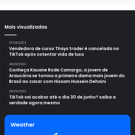
Por fim, ao longo do desenvolvimento da
planta-jade
,
alguns cuidados extras são necessários. Apesar de
possuir uma boa resistência e adaptabilidade, a planta não
Mais visualizadas
tolera temperaturas abaixo dos 13 °C. Assim, em climas
mais frios, proteja devidamente a planta.
27/04/2023
Vendedora de curso Thays trader é cancelada no
TikTok após ostentar vida de luxo
Além disso, ao longo dos anos, conduza o replantio,
trocando o vaso e o solo, ajudando com seu crescimento.
26/04/2023
Conheça Kauane Rode Camargo, a jovem de
E, para controlar as pragas, como cochonilhas, por
Araucária se tornou a primeira dama mais jovem do
exemplo, o
Portal Atualizei
indica a aplicação de um pouco
Brasil ao casar com Hissam Hussein Dehaini
de álcool isopropílico com auxílio de um cotonete.
26/05/2023
TikTok vai acabar até o dia 30 de junho? saiba a
verdade agora mesmo
Weather