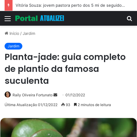
Vitória Souza: jovem pastora perto dos 5 mi de seguidores na web
Menu
P
p
Início
/
Jardim
Jardim
Planta-jade: guia completo
de plantio da famosa
suculenta
Mande
Raíly Oliveira Fortunato
01/12/2022
um
Última Atualização 01/12/2022
93
2 minutos de leitura
e-
mail