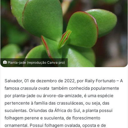
Planta-jade (reprodução Canva pro)
Salvador, 01 de dezembro de 2022, por Raily Fortunato – A
famosa
crassula ovata
também conhecida popularmente
por planta-jade ou árvore-da-amizade, é uma espécie
pertencente à família das crassuláceas, ou seja, das
suculentas. Oriundas da África do Sul, a planta possui
folhagem perene e suculenta, de florescimento
ornamental. Possui folhagem ovalada, oposta e de