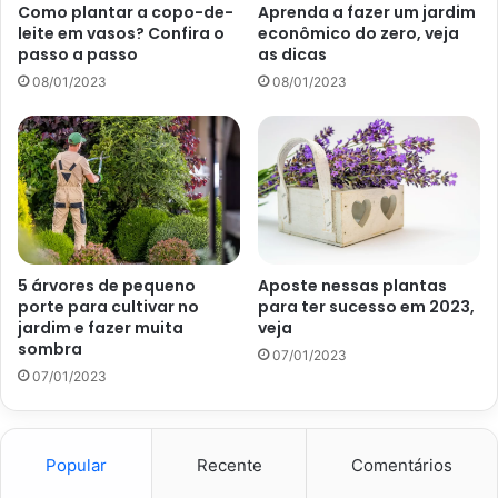
utilização de duas partes de terra vegetal, uma parte
Como plantar a copo-de-
Aprenda a fazer um jardim
leite em vasos? Confira o
econômico do zero, veja
de areia, uma parte de húmus de minhoca e uma
passo a passo
as dicas
parte de vermiculita;
08/01/2023
08/01/2023
Adicione o conteúdo preparado ao vaso e faça uma
cova, acomodando a muda centralizada no recipiente,
compactando o solo ao redor do caule e finalizando
com a rega.
5 árvores de pequeno
Aposte nessas plantas
porte para cultivar no
para ter sucesso em 2023,
jardim e fazer muita
veja
sombra
07/01/2023
07/01/2023
Popular
Recente
Comentários