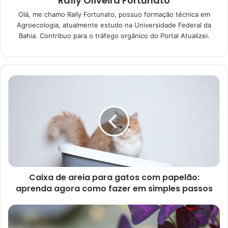
Raíly Oliveira Fortunato
Segredos da jardinagem para
Olá, me chamo Raíly Fortunato, possuo formação técnica em
iniciantes: não deixe as suas
Agroecologia, atualmente estudo na Universidade Federal da
plantinhas morrerem
Bahia. Contribuo para o tráfego orgânico do Portal Atualizei.
08/01/2023
Caixa de areia para gatos com papelão:
aprenda agora como fazer em simples passos
Planta-jade (reprodução Canva pro)