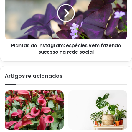
Plantio em vasos
Para proporcionar um bom desenvolvimento à planta-jade,
é essencial que o recipiente de escolha possua furos em
sua base, de modo que haja o escoamento da água.
Plantas do Instagram: espécies vêm fazendo
Ademais, acrescente a camada de drenagem, cobrindo o
sucesso na rede social
fundo do vaso com a argila expandida ou brita de jardim.
Além disso, para evitar a passagem de pedriscos, opte por
colocar a manta bidim posteriormente à camada de
Artigos relacionados
drenagem. Agora, confira o passo a passo de plantio
abaixo.
Após preparar adequadamente o vaso, corte uma
estaca de uma planta-jade, com caule grosso e folhas
saudáveis, removendo as folhas da base;
Prepare um substrato altamente drenável, com a