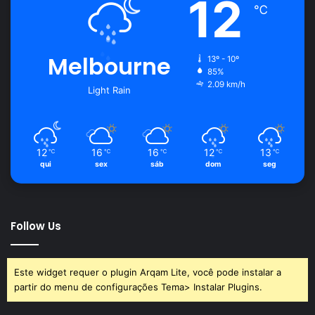
12
℃
Avalie este post post
Melbourne
13º - 10º
85%
Planta jade
plantar
suculenta
2.09 km/h
Light Rain
vaso
12
16
16
12
13
℃
℃
℃
℃
℃
qui
sex
sáb
dom
seg
Follow Us
Este widget requer o plugin Arqam Lite, você pode instalar a
partir do menu de configurações Tema> Instalar Plugins.