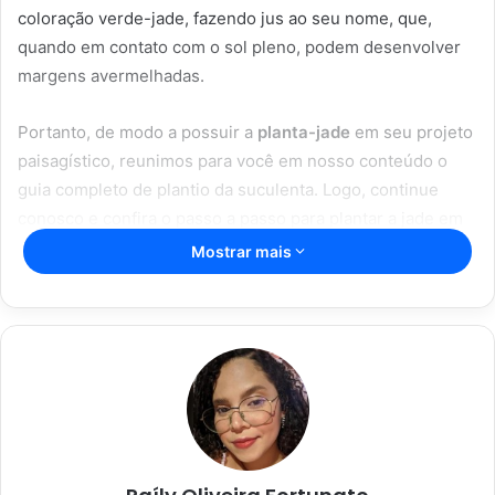
coloração verde-jade, fazendo jus ao seu nome, que,
quando em contato com o sol pleno, podem desenvolver
margens avermelhadas.
Portanto, de modo a possuir a
planta-jade
em seu projeto
paisagístico, reunimos para você em nosso conteúdo o
guia completo de plantio da suculenta. Logo, continue
conosco e confira o passo a passo para plantar a jade em
vasos, iluminação e irrigação e tratos culturais da espécie.
Mostrar mais
Artigos relacionados
Espada de São Jorge; com essas dicas
incríveis, sua planta vai durar mais;
confira
16/04/2023