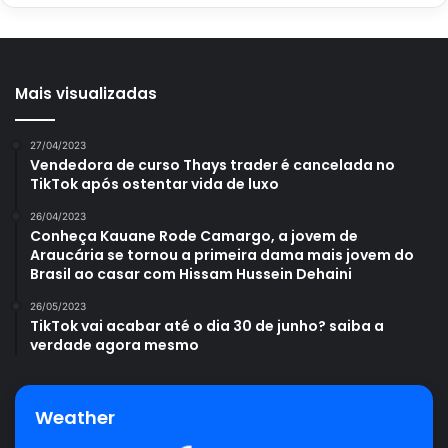
matérias.
Mais visualizadas
Avalie este post post
27/04/2023
Vendedora de curso Thays trader é cancelada no
cultivo Protea
planta Protea
Protea
TikTok após ostentar vida de luxo
26/04/2023
Conheça Kauane Rode Camargo, a jovem de
Araucária se tornou a primeira dama mais jovem do
Brasil ao casar com Hissam Hussein Dehaini
26/05/2023
TikTok vai acabar até o dia 30 de junho? saiba a
verdade agora mesmo
Weather