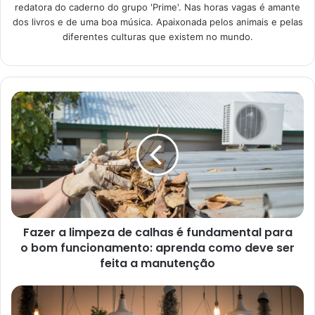
Protea: características e
redatora do caderno do grupo 'Prime'. Nas horas vagas é amante
curiosidades
dos livros e de uma boa música. Apaixonada pelos animais e pelas
diferentes culturas que existem no mundo.
A protea, conforme explicado pela redação da
Abril
, no dia
31 de janeiro de 2022, pertence à família
Proteaceae
e
conta com, nada mais nada menos do que, mais de mil
espécies. Ou seja, é impossível não encontrar uma que
agrade o seu gosto pessoal.
Fazer a limpeza de calhas é fundamental para
o bom funcionamento: aprenda como deve ser
feita a manutenção