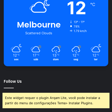
12
℃
Melbourne
13º - 11º
78%
1.79 km/h
Scattered Clouds
12
17
13
12
12
℃
℃
℃
℃
℃
sex
sáb
dom
seg
ter
Follow Us
Este widget requer o plugin Arqam Lite, você pode instalar a
partir do menu de configurações Tema> Instalar Plugins.