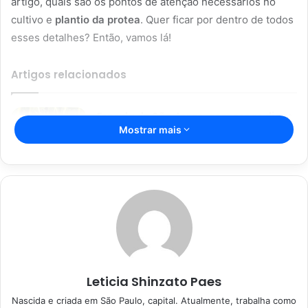
artigo, quais são os pontos de atenção necessários no
cultivo e
plantio da protea
. Quer ficar por dentro de todos
esses detalhes? Então, vamos lá!
Artigos relacionados
Espada de São Jorge; com essas dicas
Mostrar mais
incríveis, sua planta vai durar mais;
confira
16/04/2023
Segredos da jardinagem para
iniciantes: não deixe as suas
plantinhas morrerem
08/01/2023
Leticia Shinzato Paes
Nascida e criada em São Paulo, capital. Atualmente, trabalha como