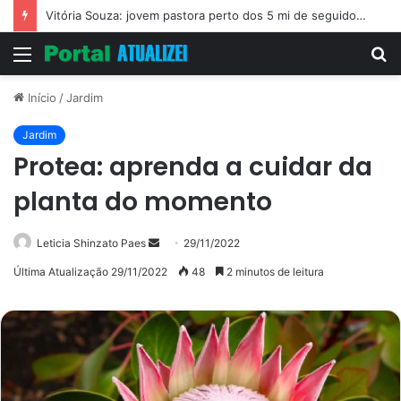
Vitória Souza: jovem pastora perto dos 5 mi de seguidores na web
Menu
P
p
Início
/
Jardim
Jardim
Protea: aprenda a cuidar da
planta do momento
Mande
Leticia Shinzato Paes
29/11/2022
um
Última Atualização 29/11/2022
48
2 minutos de leitura
e-
mail