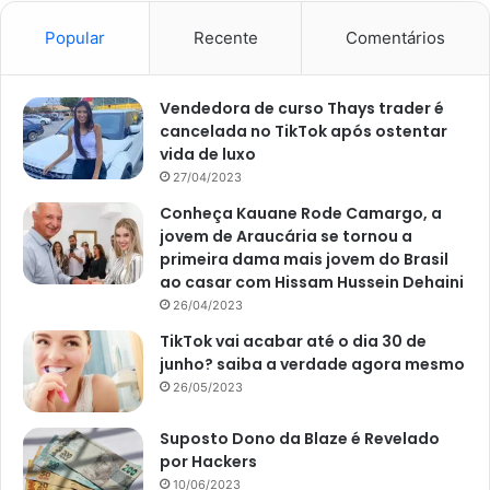
Popular
Recente
Comentários
Algumas razões ambientais podem ser responsáveis pelo
não florescimento das espécies, mas, como dito, as
Vendedora de curso Thays trader é
cancelada no TikTok após ostentar
principais causas envolvem os cuidados que você fornece
vida de luxo
para a plantinha. A seguir, o
Portal Atualizei
te mostra os
27/04/2023
fatores mais comuns que afetam o desenvolvimento das
Conheça Kauane Rode Camargo, a
pétalas e como fazer suas plantas voltarem a desabrochar
jovem de Araucária se tornou a
de forma simples.
primeira dama mais jovem do Brasil
ao casar com Hissam Hussein Dehaini
Iluminação e temperatura: você
26/04/2023
está fornecendo sol suficiente
TikTok vai acabar até o dia 30 de
junho? saiba a verdade agora mesmo
para suas plantas?
26/05/2023
As flores costumam precisar de grandes quantidades de
Suposto Dono da Blaze é Revelado
iluminação natural para produzirem suas pétalas, cerca de
por Hackers
6-8h diárias de luz solar. Se você mantém suas plantinhas
10/06/2023