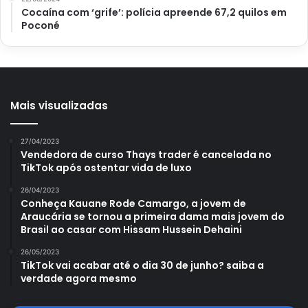
Podas
Cocaína com ‘grife’: polícia apreende 67,2 quilos em
Poconé
Podar suas plantinhas também estimula o florescimento.
As rosas são o típico exemplo de como as podas são
essenciais para a produção de flores em algumas
espécies. A dica é investir em podas de limpeza alguns
Mais visualizadas
meses antes da época de floração, retirando estruturas
ressecadas ou em excesso.
27/04/2023
Vendedora de curso Thays trader é cancelada no
Assim, sua plantinha ganha mais ventilação e consegue
TikTok após ostentar vida de luxo
aproveitar melhor a luz solar, focando no desenvolvimento
26/04/2023
das pétalas. Mas, não deixe de ficar de olho nas
Conheça Kauane Rode Camargo, a jovem de
necessidades de cada espécie.
Araucária se tornou a primeira dama mais jovem do
Brasil ao casar com Hissam Hussein Dehaini
26/05/2023
TikTok vai acabar até o dia 30 de junho? saiba a
verdade agora mesmo