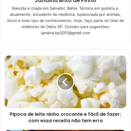
Janaina Brito de Pinho
Segredos da jardinagem para
Nascida e criada em Salvador, Bahia. Técnica em química e,
iniciantes: não deixe as suas
atualmente, estudante de medicina. Apaixonada por animais,
plantinhas morrerem
livros e todo tipo de conhecimento. Hoje, faço parte do time de
08/01/2023
redatores do Diário SP. Contato para sugestões:
janaina.bp2001@gmail.com
Pipoca de leite ninho crocante e fácil de fazer;
com essa receita não tem erro
Plantas não florescem (Reprodução Canva)