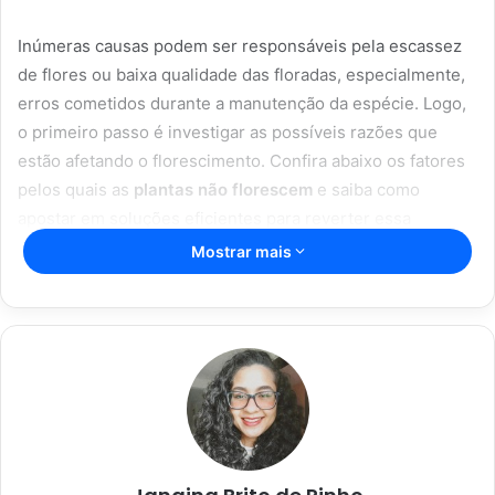
Inúmeras causas podem ser responsáveis pela escassez
de flores ou baixa qualidade das floradas, especialmente,
erros cometidos durante a manutenção da espécie. Logo,
o primeiro passo é investigar as possíveis razões que
estão afetando o florescimento. Confira abaixo os fatores
pelos quais as
plantas não florescem
e saiba como
apostar em soluções eficientes para reverter essa
situação.
Mostrar mais
Artigos relacionados
Espada de São Jorge; com essas dicas
incríveis, sua planta vai durar mais;
confira
16/04/2023