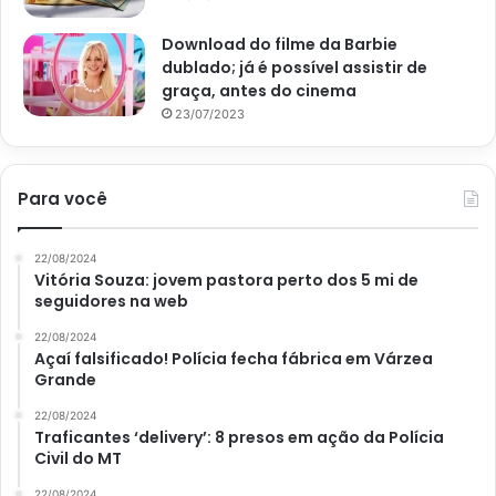
dentro de casa ou em ambientes fechados, talvez seja isso
Download do filme da Barbie
que esteja prejudicando o florescimento. Desse modo,
dublado; já é possível assistir de
tente mudar a espécie de lugar, posicionando-a em um
graça, antes do cinema
ambiente ensolarado e, depois de algum tempo, procure
23/07/2023
pelo surgimento de brotos.
Outrossim, a temperatura também é um fator importante.
Para você
Algumas espécies precisam de um estímulo em
temperaturas mais frias para se desenvolverem de forma
22/08/2024
adequada, como as tulipas. Entre cada florada, seus
Vitória Souza: jovem pastora perto dos 5 mi de
seguidores na web
rizomas devem ser guardados até o replantio, o que
interfere na produção e qualidade das flores. Porém, de
22/08/2024
Açaí falsificado! Polícia fecha fábrica em Várzea
forma geral, temperaturas mais baixas costumam retardar
Grande
o florescimento das plantinhas. Novamente, faz-se
importante avaliar que tipo de espécie você está
22/08/2024
Traficantes ‘delivery’: 8 presos em ação da Polícia
cultivando.
Civil do MT
22/08/2024