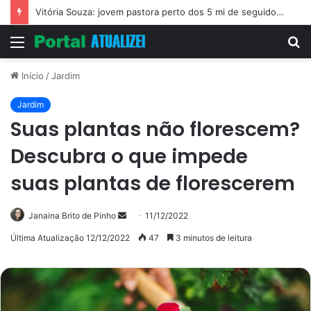
Vitória Souza: jovem pastora perto dos 5 mi de seguidores na web
Menu
P
p
Início
/
Jardim
Jardim
Suas plantas não florescem?
Descubra o que impede
suas plantas de florescerem
Mande
Janaina Brito de Pinho
11/12/2022
um
Última Atualização 12/12/2022
47
3 minutos de leitura
e-
mail