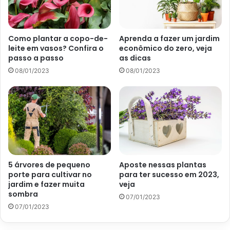
em cada ano, e outras precisam de uma pausa de pelo
menos dois anos entre cada florada. Contudo, se você
esgotou essas causas, talvez sua espécie esteja sofrendo
Como plantar a copo-de-
Aprenda a fazer um jardim
com um problema real que leva à escassez de flores.
leite em vasos? Confira o
econômico do zero, veja
passo a passo
as dicas
08/01/2023
08/01/2023
5 árvores de pequeno
Aposte nessas plantas
porte para cultivar no
para ter sucesso em 2023,
jardim e fazer muita
veja
sombra
07/01/2023
07/01/2023
Plantas não florescem (Reprodução Canva)