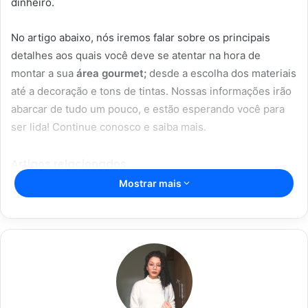
dinheiro.
No artigo abaixo, nós iremos falar sobre os principais
detalhes aos quais você deve se atentar na hora de
montar a sua
área gourmet;
desde a escolha dos materiais
até a decoração e tons de tintas. Nossas informações irão
abarcar de tudo um pouco, e estão esperando você para
ser lida! Continue conosco e saiba mais.
Artigos relacionados
Mostrar mais
Aromaterapia caseira: truques para
perfumar sua casa com ingredientes
simples
28/05/2023
Dicas caseiras para limpar sua casa
de forma rápida e eficaz