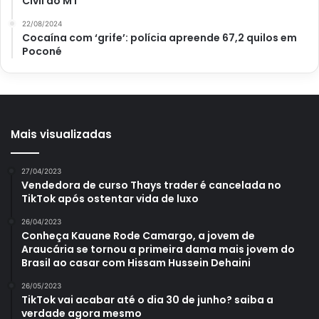
Civil do MT
montar a sua
área gourmet!
Apesar de serem breves, são
22/08/2024
importantes e te guiarão, sem sobra de dúvidas. Na
Cocaína com ‘grife’: polícia apreende 67,2 quilos em
dúvida, sempre recorra a um profissional e tenha um boa
Poconé
rede de apoio nessas horas. Obrigada pela leitura e não
deixe de acessar o nosso
Site Portal Atualizei.
Até a
próxima!
Mais visualizadas
27/04/2023
Avalie este post post
Vendedora de curso Thays trader é cancelada no
TikTok após ostentar vida de luxo
26/04/2023
área gourmet
decoração
Varanda
Conheça Kauane Rode Camargo, a jovem de
Araucária se tornou a primeira dama mais jovem do
Brasil ao casar com Hissam Hussein Dehaini
26/05/2023
TikTok vai acabar até o dia 30 de junho? saiba a
verdade agora mesmo