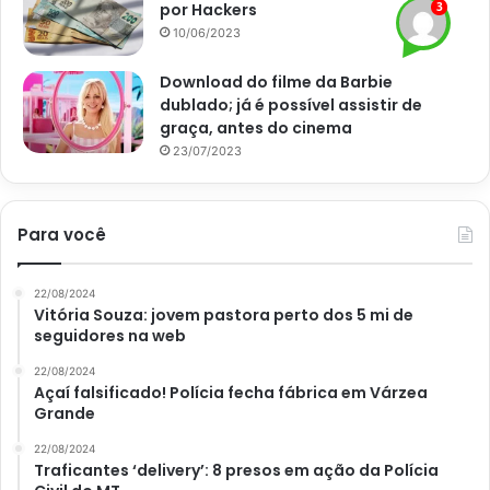
por Hackers
10/06/2023
Download do filme da Barbie
dublado; já é possível assistir de
graça, antes do cinema
23/07/2023
Para você
22/08/2024
Vitória Souza: jovem pastora perto dos 5 mi de
seguidores na web
O que colocar em uma área gourmet? Dicas para decorar em
grande estilo e gastando pouco – Pexels
22/08/2024
Açaí falsificado! Polícia fecha fábrica em Várzea
Grande
22/08/2024
Traficantes ‘delivery’: 8 presos em ação da Polícia
Ufa! Chegamos ao fim das principais dicas sobre como