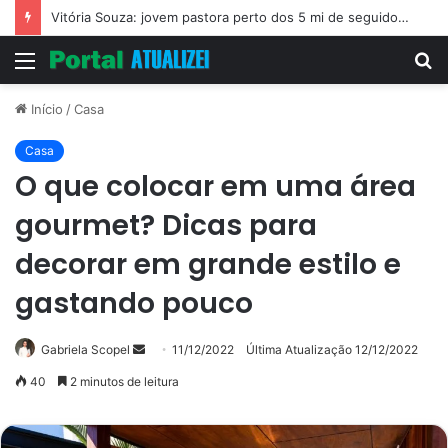
Vitória Souza: jovem pastora perto dos 5 mi de seguidores na web
Menu
P
p
Início
/
Casa
Casa
O que colocar em uma área
gourmet? Dicas para
decorar em grande estilo e
gastando pouco
Mande
Gabriela Scopel
11/12/2022
Última Atualização 12/12/2022
um
40
2 minutos de leitura
e-
mail