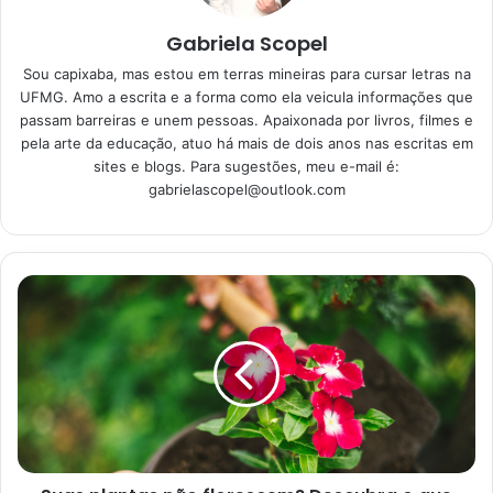
28/05/2023
Gabriela Scopel
Sou capixaba, mas estou em terras mineiras para cursar letras na
UFMG. Amo a escrita e a forma como ela veicula informações que
Área Gourmet: materiais para
passam barreiras e unem pessoas. Apaixonada por livros, filmes e
pela arte da educação, atuo há mais de dois anos nas escritas em
pia, balcão e mais
sites e blogs. Para sugestões, meu e-mail é:
gabrielascopel@outlook.com
Primeiramente, começando pela parte mais “bruta”, que
são as escolhas dos materiais, nós iremos falar sobre o
que deve ser levado em conta em alguns casos. Sendo
assim, conforme uma matéria publicada pela
UOL
, no dia
primeiro de abril de 2022, para a pia e o balcão, as
bancadas de granito ou de materiais sintéticos são as mais
recomendadas, porque você não precisará se preocupar
com manchas, por exemplo.
No caso específico de áreas gourmet mais abertas, como
as varandas com maior risco de apresentar áreas