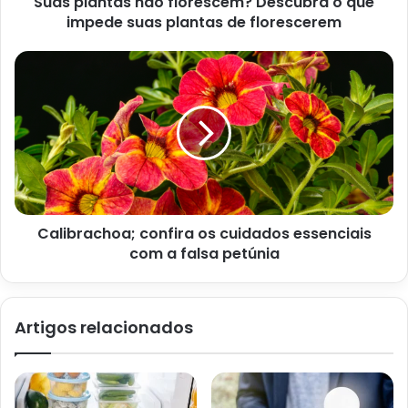
Suas plantas não florescem? Descubra o que
impede suas plantas de florescerem
molhadas, o cuidado precisa ser redobrado. Portanto, para
além dos materiais da pia e do balcão, é aconselhado
investir em pisos antiderrapantes por conta da sua
segurança. Já o material das paredes, se tratando de tintas
e outros móveis, aconselhamos tons mais terrosos,
porque é o que mais está em alta atualmente.
Calibrachoa; confira os cuidados essenciais
com a falsa petúnia
Artigos relacionados