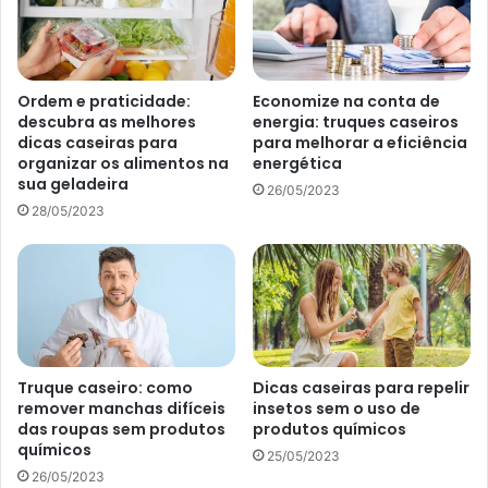
O que colocar em uma área gourmet? Dicas para decorar em
grande estilo e gastando pouco – UOL
Ordem e praticidade:
Economize na conta de
Como aproveitar melhor o
descubra as melhores
energia: truques caseiros
dicas caseiras para
para melhorar a eficiência
espaço da área sem gastar
organizar os alimentos na
energética
sua geladeira
muito?
26/05/2023
28/05/2023
Um método de economia muito utilizado hoje em dia é
quando você economiza no espaço e isso reflete no seu
bolso. Logo, o mais indicado no caso das mesas é que elas
tenham um banco extenso ao invés de várias cadeiras.
Isso, além de deixar o local mais bonito, economiza
espaço, porque o banco pode encostar na parede, e poupa
Truque caseiro: como
Dicas caseiras para repelir
remover manchas difíceis
insetos sem o uso de
o seu dinheiro.
das roupas sem produtos
produtos químicos
químicos
25/05/2023
Fora essa dica, para quem tem um espaço maior, muitos
26/05/2023