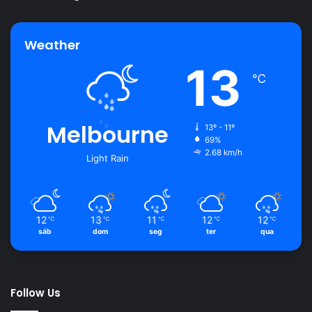
Weather
13
℃
Melbourne
13º - 11º
69%
2.68 km/h
Light Rain
12
13
11
12
12
℃
℃
℃
℃
℃
sáb
dom
seg
ter
qua
Follow Us