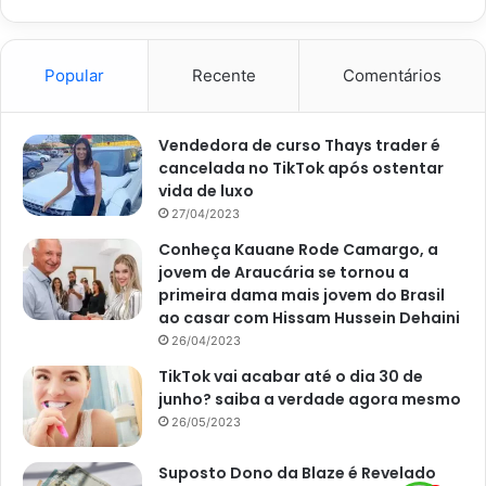
arquitetos também indicam, para economia e sofisticação,
criar uma área de estar junto à área de churrasqueira. Isso
porque a permanência nesses dois espaços é maior,
Popular
Recente
Comentários
compensando a união deles.
Vendedora de curso Thays trader é
O que não pode faltar em
cancelada no TikTok após ostentar
uma área gourmet?
vida de luxo
27/04/2023
Por fim, é claro que, na sua área gourmet, não pode faltar
Conheça Kauane Rode Camargo, a
jovem de Araucária se tornou a
a churrasqueira, pois ela é uma celebridade do espaço.
primeira dama mais jovem do Brasil
Independentemente do tipo de churrasqueira, todos
ao casar com Hissam Hussein Dehaini
sempre gostam e pedem bis. Ademais, para completar,
26/04/2023
mesas de jogos diversos, TV ou telão, além de um sistema
TikTok vai acabar até o dia 30 de
de som que possa transmitir boas músicas, são
junho? saiba a verdade agora mesmo
essenciais. Para finalizar, poltronas, sofás, mesas
26/05/2023
pequenas de madeira, plantas e cadeiras de balanço
também são bem-vindas!
Suposto Dono da Blaze é Revelado