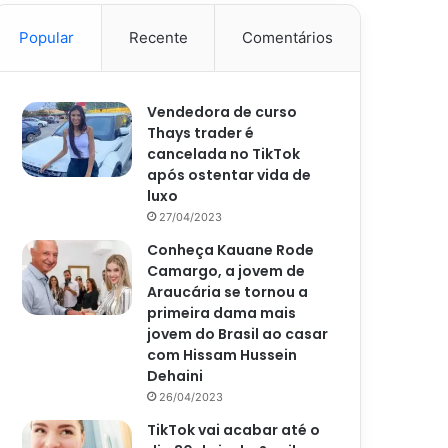
Popular
Recente
Comentários
Vendedora de curso
Thays trader é
cancelada no TikTok
após ostentar vida de
luxo
27/04/2023
Conheça Kauane Rode
Camargo, a jovem de
Araucária se tornou a
primeira dama mais
jovem do Brasil ao casar
com Hissam Hussein
Dehaini
26/04/2023
TikTok vai acabar até o