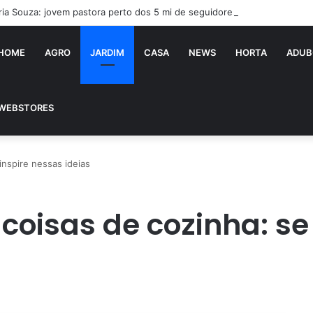
ria Souza: jovem pastora perto dos 5 mi de seguidores na web
HOME
AGRO
JARDIM
CASA
NEWS
HORTA
ADUB
WEBSTORES
inspire nessas ideias
coisas de cozinha: se