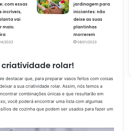
e; com essas
jardinagem para
 incríveis,
iniciantes: não
planta vai
deixe as suas
r mais;
plantinhas
ira
morrerem
04/2023
08/01/2023
 criatividade rolar!
le destacar que, para preparar vasos feitos com coisas
eixar a sua criatividade rolar. Assim, nós temos a
encontrar combinações únicas e que resultarão em
aixo, você poderá encontrar uma lista com algumas
nsílios de cozinha que podem ser usados para fazer um