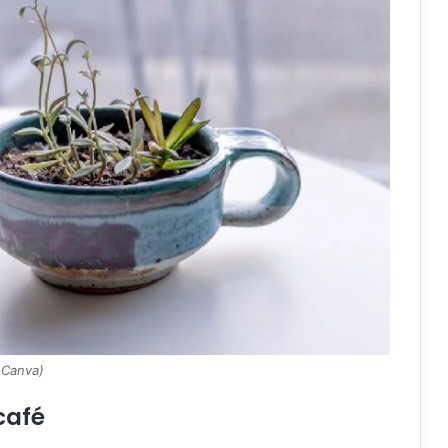
 Canva)
café