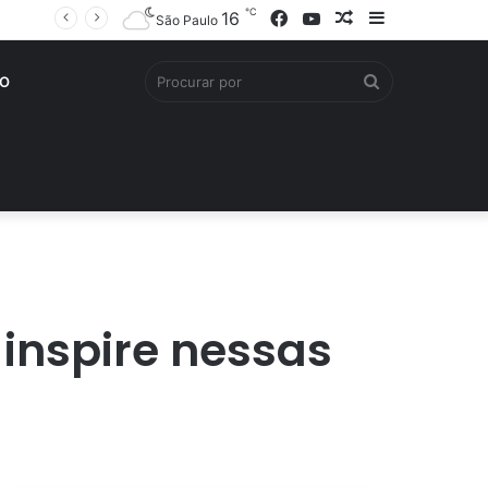
℃
Facebook
YouTube
Artigo
Barra
16
São Paulo
aleatório
Lateral
Procurar
O
por
 inspire nessas