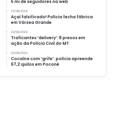
5 mi de seguidores na web
22/08/2024
Açaí falsificado! Polícia fecha fábrica
em Várzea Grande
22/08/2024
Traficantes ‘delivery’: 8 presos em
ação da Polícia Civil do MT
22/08/2024
Cocaína com ‘grife’: polícia apreende
67,2 quilos em Poconé