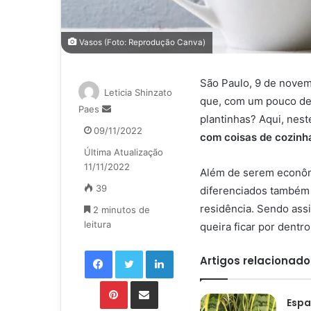
Vasos (Foto: Reprodução Canva)
São Paulo, 9 de novem
Leticia Shinzato
que, com um pouco de c
Mande
Paes
plantinhas? Aqui, nes
um
09/11/2022
com coisas de cozin
e-
Última Atualização
mail
11/11/2022
Além de serem econômi
39
diferenciados também 
residência. Sendo ass
2 minutos de
leitura
queira ficar por dentr
Facebook
Twitter
Linkedin
Artigos relacionado
Pinterest
Compartilhar via e-mail
Espa