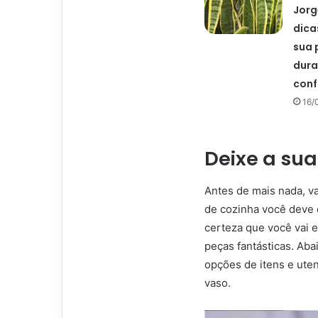
Jorg
dicas
sua 
dura
conf
16/
Deixe a sua
Antes de mais nada, va
de cozinha você deve d
certeza que você vai 
peças fantásticas. Ab
opções de itens e ute
vaso.