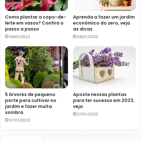
Como plantar a copo-de-
Aprenda a fazer um jardim
leite em vasos? Confira o
econômico do zero, veja
passo a passo
as dicas
Reportagem sobre sinais de rega incorreta (Foto: Reprodução
08/01/2023
08/01/2023
portal Abril)
É importante ter em mente que, em muitas ocasiões, a sua
planta também pode apresentar folhas murchas, ao invés
de folhas secas e crocantes. Esse sinal indica que as
raízes estão apodrecidas por excesso de água.
5 árvores de pequeno
Aposte nessas plantas
Perda de folhas novas
porte para cultivar no
para ter sucesso em 2023,
jardim e fazer muita
veja
Outro ponto de atenção é o fato de que a sua plantinha
sombra
07/01/2023
pode estar perdendo folhas novas. Se isso acontecer,
07/01/2023
significa que você, com toda a certeza, regou a sua
espécie mais do que o recomendado para ela.