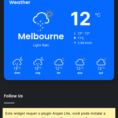
Weather
12
℃
Melbourne
13º - 12º
77%
2.68 km/h
Light Rain
13
12
12
13
13
℃
℃
℃
℃
℃
dom
seg
ter
qua
qui
Follow Us
Este widget requer o plugin Arqam Lite, você pode instalar a