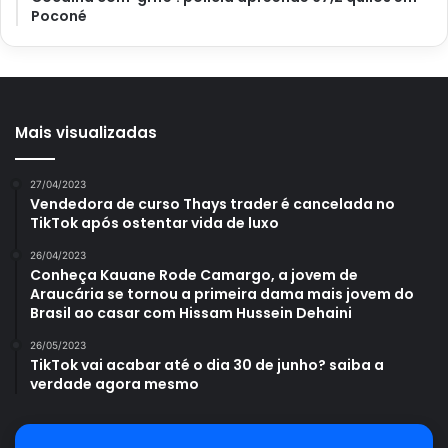
recuperar do excesso de água e combater as bactérias
Poconé
que apareceram.
Mais visualizadas
Avalie este post post
27/04/2023
Vendedora de curso Thays trader é cancelada no
cuidados rega
rega excesso
TikTok após ostentar vida de luxo
26/04/2023
rega plantas
Conheça Kauane Rode Camargo, a jovem de
Araucária se tornou a primeira dama mais jovem do
Brasil ao casar com Hissam Hussein Dehaini
26/05/2023
TikTok vai acabar até o dia 30 de junho? saiba a
verdade agora mesmo