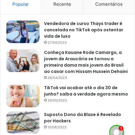
Popular
Recente
Comentários
Manchas marrons em círculos
Vendedora de curso Thays trader é
Se você observar que as folhas da sua plantinha estão
cancelada no TikTok após ostentar
com manchas marrons, e até mesmo amarelas, em
vida de luxo
círculos, pode ter certeza que você acabou exagerando na
27/04/2023
rega. Vale destacar que essas manchas são causadas por
Conheça Kauane Rode Camargo, a
uma bactéria que surge na planta diante ao excesso de
jovem de Araucária se tornou a
água. Sendo assim, sempre observe cada folha da sua
primeira dama mais jovem do Brasil
plantinha frequentemente, combinado?
ao casar com Hissam Hussein Dehaini
26/04/2023
TikTok vai acabar até o dia 30 de
junho? saiba a verdade agora mesmo
26/05/2023
Suposto Dono da Blaze é Revelado
por Hackers
10/06/2023