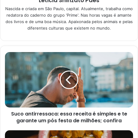
Leticia Shinzato Paes
Nascida e criada em São Paulo, capital. Atualmente, trabalha como
redatora do caderno do grupo 'Prime'. Nas horas vagas é amante
Sinais de que a rega está
dos livros e de uma boa música. Apaixonada pelos animais e pelas
diferentes culturas que existem no mundo.
errada
Você sabia que a rega ideal pode variar de espécie para
espécie? Algumas plantas exigem mais água do que
outras. Inclusive, esse erro pode levar ao apodrecimento
da plantinha e, até mesmo, à sua morte.
Felizmente, as plantas dão sinais se você está realizando a
rega de maneira equivocada. Desse modo, é mais do que
importante que você mantenha a sua atenção sempre em
dia com as plantinhas. Somente assim você poderá
Suco antirressaca: essa receita é simples e te
conferir se está fornecendo a quantidade exata de água à
garante um pós festa de milhões; confira
espécie em questão.