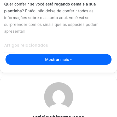
Quer conferir se você está
regando demais a sua
plantinha
? Então, não deixe de conferir todas as
informações sobre o assunto aqui. você vai se
surpreender com os sinais que as espécies podem
apresentar!
Artigos relacionados
Mostrar mais
Espada de São Jorge; com essas dicas
incríveis, sua planta vai durar mais;
confira
16/04/2023
Segredos da jardinagem para
iniciantes: não deixe as suas
plantinhas morrerem
08/01/2023