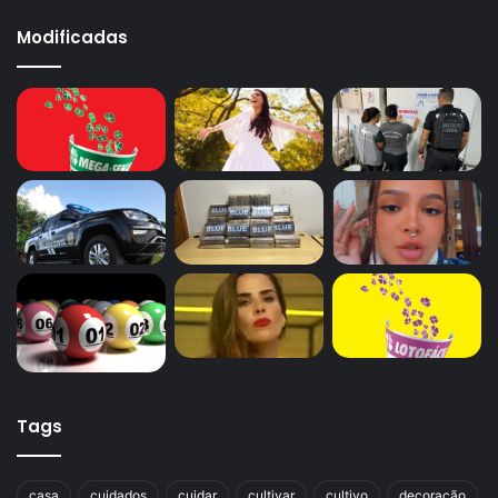
Modificadas
Tags
casa
cuidados
cuidar
cultivar
cultivo
decoração