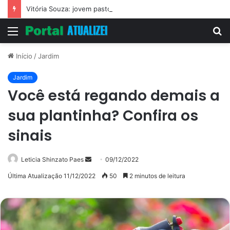
Vitória Souza: jovem pastora perto dos 5 mi de seguidores na web
Menu
P
p
Início
/
Jardim
Jardim
Você está regando demais a
sua plantinha? Confira os
sinais
Mande
Leticia Shinzato Paes
09/12/2022
um
Última Atualização 11/12/2022
50
2 minutos de leitura
e-
mail