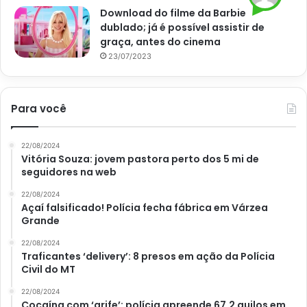
Download do filme da Barbie
dublado; já é possível assistir de
graça, antes do cinema
23/07/2023
Sinais de rega incorreta (Foto: Reprodução Canva)
Fungos no solo
Para você
Agora, se você percebeu o aparecimento de fungos ou
22/08/2024
bolor no solo, tenha certeza que você também exagerou
Vitória Souza: jovem pastora perto dos 5 mi de
seguidores na web
na rega e na quantidade de água. Afinal, conforme já
explicado aqui no
Portal Atualizei
, esses fungos e bolores
22/08/2024
Açaí falsificado! Polícia fecha fábrica em Várzea
apenas aparecem quando existe quantidade de água maior
Grande
do que o esperado quando se está
regando demais a sua
22/08/2024
plantinha
.
Traficantes ‘delivery’: 8 presos em ação da Polícia
Civil do MT
Independente da situação, interrompa a rega da sua
22/08/2024
plantinha por alguns dias. Assim, a espécie poderá se
Cocaína com ‘grife’: polícia apreende 67,2 quilos em