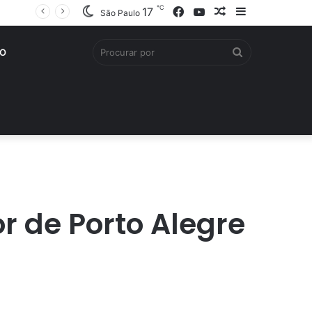
℃
Facebook
YouTube
Artigo
Barra
17
São Paulo
aleatório
Lateral
Procurar
O
por
r de Porto Alegre