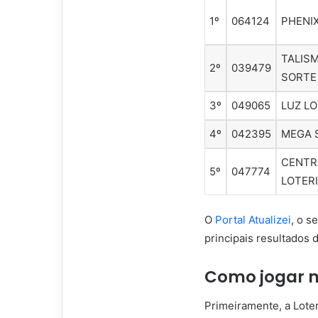
1º
064124
PHENI
TALIS
2º
039479
SORTE
3º
049065
LUZ L
4º
042395
MEGA 
CENTR
5º
047774
LOTER
O
Portal Atualizei
, o s
principais resultados d
Como jogar n
Primeiramente, a Loter