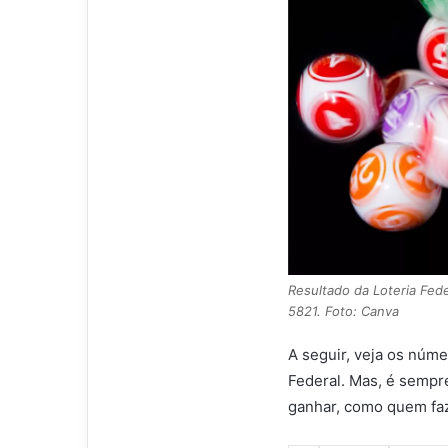
Resultado da Loteria Fed
5821. Foto: Canva
A seguir, veja os núme
Federal. Mas, é sempr
ganhar, como quem faz