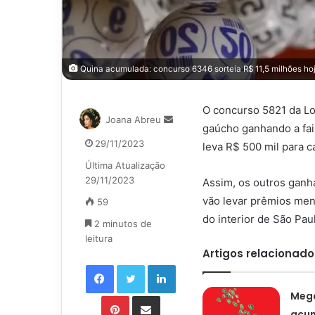
Quina acumulada: concurso 6346 sorteia R$ 11,5 milhões ho
O concurso 5821 da Lot
Mande
Joana Abreu
gaúcho ganhando a fai
um
29/11/2023
leva R$ 500 mil para c
e-
mail
Última Atualização
29/11/2023
Assim, os outros ganha
vão levar prêmios men
59
do interior de São Pa
2 minutos de
leitura
Artigos relacionado
Facebook
Twitter
Linkedin
Meg
Pinterest
Compartilhar via e-mail
acu