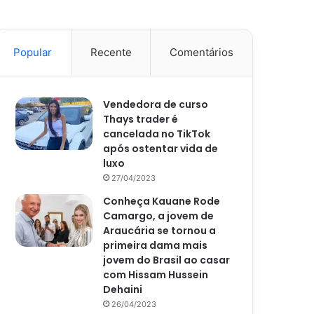
Popular
Recente
Comentários
Vendedora de curso
Thays trader é
cancelada no TikTok
após ostentar vida de
luxo
27/04/2023
Conheça Kauane Rode
Camargo, a jovem de
Araucária se tornou a
primeira dama mais
jovem do Brasil ao casar
com Hissam Hussein
Dehaini
26/04/2023