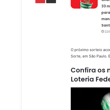
33 m
para
mans
San
22/
O próximo sorteio acon
Sorte, em São Paulo. 
Confira os
Loteria Fed