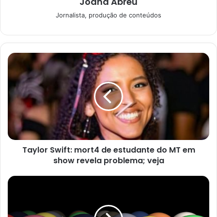
Joana Abreu
de novembro. Ou seja, já tem uma nova oportunidade de
Jornalista, produção de conteúdos
ganhar nesta terça-feira, a partir das 20h, no Espaço da
Sorte, em São Paulo, onde os números são sorteados.
O que fazer com o prêmio da
Mega-Sena
Taylor Swift: mort4 de estudante do MT em
show revela problema; veja