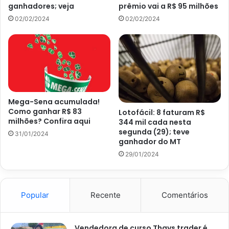
outros investimentos e aplicações, não apenas na
ganhadores; veja
prêmio vai a R$ 95 milhões
poupança. Assim, uma LCA (Letra do Crédito Agrícola) ou
02/02/2024
02/02/2024
LCI (Letra do Crédito Imobiliário), também é uma opção
das mais interessantes.
Nestes casos, também não há cobrança de imposto de
renda, assim como a poupança. E, além da segurança, tem
maior taxa de rendimento. Neste caso, a aplicação pode
Mega-Sena acumulada!
Como ganhar R$ 83
render, no primeiro mês, cerca de R$ 560 mil em juros.
Lotofácil: 8 faturam R$
milhões? Confira aqui
344 mil cada nesta
Mas, também, vale lembrar que essas aplicações exigem,
segunda (29); teve
31/01/2024
ao menos, três meses de aplicação, sem mexer no
ganhador do MT
dinheiro.
29/01/2024
Caso queira investir o dinheiro da Mega-Sena em imóveis,
poderá comprar 268 casas. Isso considerando o valor
Popular
Recente
Comentários
mínimo de R$ 190 mil no plano Minha Casa Minha Vida.
Vendedora de curso Thays trader é