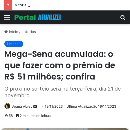
Vitória Souza: jovem pastora perto dos 5 mi de seguidores na web
Menu
P
p
Início
/
Loterias
Loterias
Mega-Sena acumulada: o
que fazer com o prêmio de
R$ 51 milhões; confira
O próximo sorteio será na terça-feira, dia 21 de
novembro
Mande
Joana Abreu
19/11/2023
Última Atualização 19/11/2023
um
58
2 minutos de leitura
e-
mail