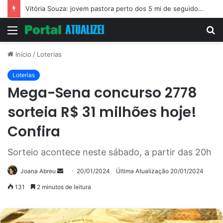
Vitória Souza: jovem pastora perto dos 5 mi de seguidores na web
Menu
P
p
Início
/
Loterias
Loterias
Mega-Sena concurso 2778
sorteia R$ 31 milhões hoje!
Confira
Sorteio acontece neste sábado, a partir das 20h
Mande
Joana Abreu
20/01/2024
Última Atualização 20/01/2024
um
131
2 minutos de leitura
e-
mail