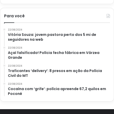
loteria
Mega-Sena
sorteio
Para você
22/08/2024
Vitória Souza: jovem pastora perto dos 5 mi de
seguidores na web
22/08/2024
Açaí falsificado! Polícia fecha fábrica em Várzea
Grande
22/08/2024
Traficantes ‘delivery’: 8 presos em ação da Polícia
Civil do MT
22/08/2024
Cocaína com ‘grife’: polícia apreende 67,2 quilos em
Poconé