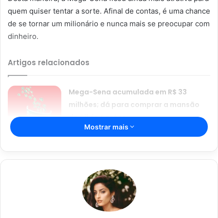
quem quiser tentar a sorte. Afinal de contas, é uma chance
de se tornar um milionário e nunca mais se preocupar com
dinheiro.
Artigos relacionados
Mega-Sena acumulada em R$ 33
milhões; dá para comprar a mansão
do Silvio Santos
Mostrar mais
22/08/2024
Resultado da Mega-Sena 2684:
aposta de Brasília ganha R$ 94,8
milhões
03/02/2024