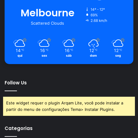
Melbourne
14º - 12º
69%
2.68 km/h
Scattered Clouds
14
16
16
12
12
℃
℃
℃
℃
℃
qui
sex
sáb
dom
seg
Follow Us
Este widget requer o plugin Arqam Lite, você pode instalar a
partir do menu de configurações Tema> Instalar Plugins.
Categorias