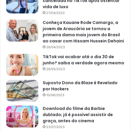
cancelada no TikTok após ostentar
vida de luxo
Por exemplo, se aplicar em uma caderneta de poupança,
27/04/2023
vai ganhar R$ 186 mil de juros apenas no primeiro mês de
Conheça Kauane Rode Camargo, a
aplicação. Isso porque essa renda fixa é a mais
jovem de Araucária se tornou a
conservadora do mercado brasileiro.
primeira dama mais jovem do Brasil
ao casar com Hissam Hussein Dehaini
26/04/2023
Mas, também é possível investir em aplicações mais
rentáveis, como a LCA (Letra do Crédito Agrícola) e LCI
TikTok vai acabar até o dia 30 de
junho? saiba a verdade agora mesmo
(Letra do Crédito Imobiliário). Elas também são seguras e
26/05/2023
pode garantir ainda mais dinheiro. Por exemplo, se colocar
o prêmio da Mega-Sena nessas aplicações, poderá ter um
Suposto Dono da Blaze é Revelado
ganho de juros de, aproximadamente, R$ 279 mil, também
por Hackers
a partir do primeiro mês.
10/06/2023
Download do filme da Barbie
dublado; já é possível assistir de
graça, antes do cinema
Avalie este post post
23/07/2023