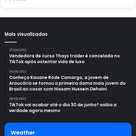
retira o dinheiro se tiver com um documento e o bilhete
original premiado.
Mais visualizadas
Avalie este post post
27/04/2023
Vendedora de curso Thays trader é cancelada no
TikTok após ostentar vida de luxo
loteria
Lotofácil
sorteio
26/04/2023
Conheça Kauane Rode Camargo, a jovem de
Araucária se tornou a primeira dama mais jovem do
Brasil ao casar com Hissam Hussein Dehaini
26/05/2023
TikTok vai acabar até o dia 30 de junho? saiba a
verdade agora mesmo
Weather