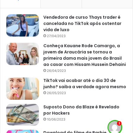
O
Portal Atualizei
vem sempre acompanhando os
Vendedora de curso Thays trader é
principais sorteios das loterias da Caixa Econômica
cancelada no TikTok após ostentar
vida de luxo
Federal.
27/04/2023
Como jogar na Lotofácil
Conheça Kauane Rode Camargo, a
jovem de Araucária se tornou a
primeira dama mais jovem do Brasil
Primeiramente, vale lembrar que a Lotofácil conta com
ao casar com Hissam Hussein Dehaini
sorteios diários, menos aos feriados e aos domingos.
26/04/2023
Então, já nesta terça-feira (31), haverá um sorteio a partir
TikTok vai acabar até o dia 30 de
das 20h, no Espaço da Sorte, em São Paulo.
junho? saiba a verdade agora mesmo
26/05/2023
Para jogar, o apostador pode ir pessoalmente a uma casa
lotérica, que funciona até às 19h. No entanto, também
Suposto Dono da Blaze é Revelado
pode jogar online, através dos canais eletrônicos da Caixa,
por Hackers
onde tem que fazer o mínimo de R$ 30 em apostas.
10/06/2023
Download do filme da Barbie