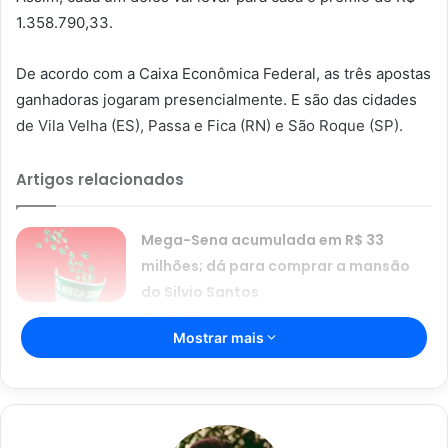
1.358.790,33.
De acordo com a Caixa Econômica Federal, as três apostas
ganhadoras jogaram presencialmente. E são das cidades
de Vila Velha (ES), Passa e Fica (RN) e São Roque (SP).
Artigos relacionados
Mega-Sena acumulada em R$ 33
milhões; dá para comprar a mansão
do Silvio Santos
22/08/2024
Mostrar mais
Resultado da Mega-Sena 2684:
aposta de Brasília ganha R$ 94,8
milhões
03/02/2024