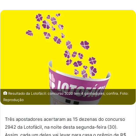
e-
mail
Resultado da Lotofácil: concurso 3020 tem 4 ganhadores; confira. Foto:
Reprodução
Três apostadores acertaram as 15 dezenas do concurso
2942 da Lotofácil, na noite desta segunda-feira (30).
Assim, cada um deles vai levar para casa o prêmio de R$