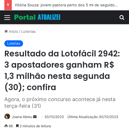
Vitória Souza: jovem pastora perto dos 5 mi de seguidores na web
Menu
P
p
Início
/
Loterias
Loterias
Resultado da Lotofácil 2942:
3 apostadores ganham R$
1,3 milhão nesta segunda
(30); confira
Agora, o próximo concurso acontece já nesta
terça-feira (31)
Mande
Joana Abreu
30/10/2023
Última Atualização 30/10/2023
um
68
2 minutos de leitura