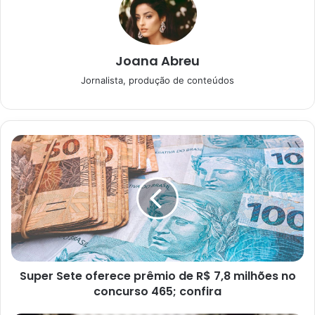
Então, todos eles fizeram apostas simples, mas o
Joana Abreu
ganhador de São Roque participou de um bolão com
Jornalista, produção de conteúdos
quatro cotas. Assim, vai ter que dividir o prêmio em
quatro.
Confira os números
sorteados da Lotofácil
Super Sete oferece prêmio de R$ 7,8 milhões no
concurso 465; confira