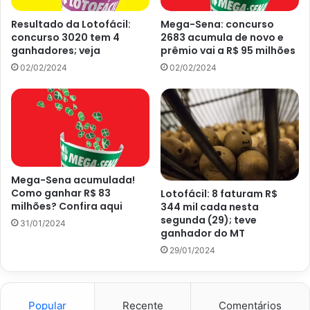
Resultado da Lotofácil:
Mega-Sena: concurso
3 apostas ganhadoras, R$ 1.358.790,33
concurso 3020 tem 4
2683 acumula de novo e
ganhadores; veja
prêmio vai a R$ 95 milhões
14 acertos
02/02/2024
02/02/2024
378 apostas ganhadoras, R$ 2.077,38
13 acertos
10786 apostas ganhadoras, R$ 30,00
Mega-Sena acumulada!
Como ganhar R$ 83
Lotofácil: 8 faturam R$
12 acertos
milhões? Confira aqui
344 mil cada nesta
segunda (29); teve
31/01/2024
ganhador do MT
132813 apostas ganhadoras, R$ 12,00
29/01/2024
11 acertos
Popular
Recente
Comentários
793900 apostas ganhadoras, R$ 6,00