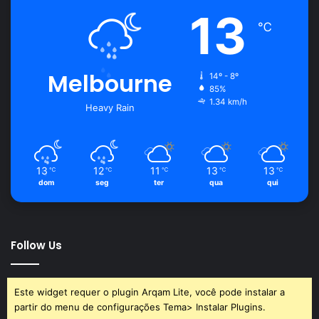
13
℃
Melbourne
14º - 8º
85%
1.34 km/h
Heavy Rain
13
12
11
13
13
℃
℃
℃
℃
℃
dom
seg
ter
qua
qui
Follow Us
Este widget requer o plugin Arqam Lite, você pode instalar a
partir do menu de configurações Tema> Instalar Plugins.