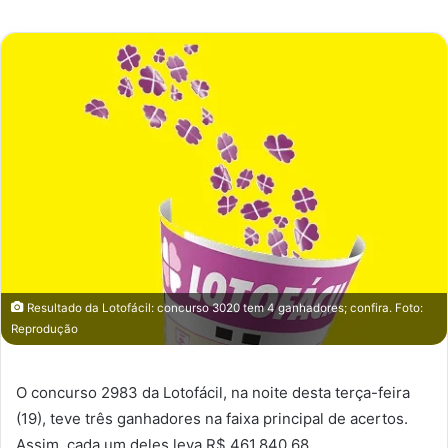
e-
mail
Resultado da Lotofácil: concurso 3020 tem 4 ganhadores; confira. Foto:
Reprodução
O concurso 2983 da Lotofácil, na noite desta terça-feira
(19), teve três ganhadores na faixa principal de acertos.
Assim, cada um deles leva R$ 461.840,68.