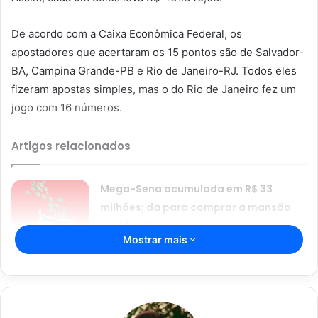
De acordo com a Caixa Econômica Federal, os
apostadores que acertaram os 15 pontos são de Salvador-
BA, Campina Grande-PB e Rio de Janeiro-RJ. Todos eles
fizeram apostas simples, mas o do Rio de Janeiro fez um
jogo com 16 números.
Artigos relacionados
Mega-Sena acumulada em R$ 33
milhões; dá para comprar a mansão
do Silvio Santos
Mostrar mais
22/08/2024
Resultado da Mega-Sena 2684:
aposta de Brasília ganha R$ 94,8
milhões