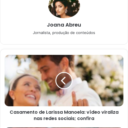
03/02/2024
Joana Abreu
O próximo sorteio vai acontecer já nesta quarta-feira (20),
Jornalista, produção de conteúdos
a partir das 20h. E será, novamente, no Espaço da Sorte,
em São Paulo.
Confira os números
sorteados na Lotofácil
Casamento de Larissa Manoela: vídeo viraliza
nas redes sociais; confira