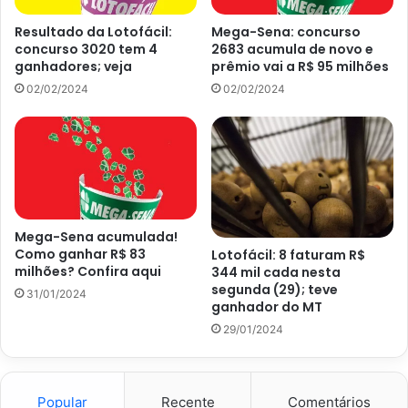
Resultado da Lotofácil:
Mega-Sena: concurso
3 apostas ganhadoras, R$ 461.840,68
concurso 3020 tem 4
2683 acumula de novo e
ganhadores; veja
prêmio vai a R$ 95 milhões
14 acertos
02/02/2024
02/02/2024
219 apostas ganhadoras, R$ 1.895,05
13 acertos
7524 apostas ganhadoras, R$ 30,00
Mega-Sena acumulada!
Como ganhar R$ 83
Lotofácil: 8 faturam R$
12 acertos
milhões? Confira aqui
344 mil cada nesta
segunda (29); teve
31/01/2024
ganhador do MT
101928 apostas ganhadoras, R$ 12,00
29/01/2024
11 acertos
Popular
Recente
Comentários
551548 apostas ganhadoras, R$ 6,00