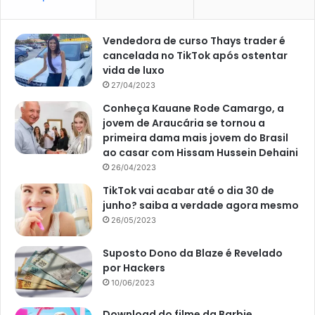
O
Portal Atualizei
, o seu preferido da internet, vem
Vendedora de curso Thays trader é
acompanhando as principais loterias da Caixa.
cancelada no TikTok após ostentar
vida de luxo
27/04/2023
Como jogar na Lotofácil
Conheça Kauane Rode Camargo, a
Para jogar na Lotofácil, o apostador pode escolher
jovem de Araucária se tornou a
primeira dama mais jovem do Brasil
qualquer casa lotérica. No entanto, elas funcionam até às
ao casar com Hissam Hussein Dehaini
19h, de segundo a sábado, menos aos feriados.
26/04/2023
TikTok vai acabar até o dia 30 de
Contudo, também é possível jogar pela internet, através
junho? saiba a verdade agora mesmo
dos canais eletrônicos da Caixa. Assim, poderá jogar sem
26/05/2023
nem sair de casa, embora tenha que pagar, ao menos, R$
30, o que pode incluir outros jogos.
Suposto Dono da Blaze é Revelado
por Hackers
Pelo regulamento, a Lotofácil tem 25 números disponíveis
10/06/2023
no volante. E o apostador pode escolher o mínimo de 15 e
Download do filme da Barbie