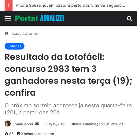
Vitória Souza: jovem pastora perto dos 5 mi de seguidores na web
Menu
P
p
Início
/
Loterias
Loterias
Resultado da Lotofácil:
concurso 2983 tem 3
ganhadores nesta terça (19);
confira
O próximo sorteio acontece já nesta quarta-feira
(20), a partir das 20h
Mande
Joana Abreu
19/12/2023
Última Atualização 19/12/2023
um
85
2 minutos de leitura