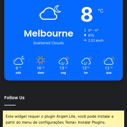
8
℃
Melbourne
9º - 4º
81%
2.52 km/h
Scattered Clouds
8
16
13
12
13
℃
℃
℃
℃
℃
sáb
dom
seg
ter
qua
Follow Us
Este widget requer o plugin Arqam Lite, você pode instalar a
partir do menu de configurações Tema> Instalar Plugins.