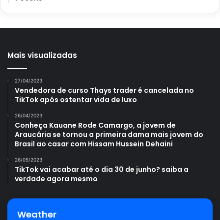
No entanto, poderá ainda receber o valor em uma casa
lotérica. Mas, para isso, o valor da premiação não pode
ultrapassar R$ 2.112. E tem também que levar o bilhete
original premiado, além de um documento original com
Mais visualizadas
foto.
27/04/2023
Vendedora de curso Thays trader é cancelada no
TikTok após ostentar vida de luxo
Avalie este post post
26/04/2023
Conheça Kauane Rode Camargo, a jovem de
Araucária se tornou a primeira dama mais jovem do
Brasil ao casar com Hissam Hussein Dehaini
loteria
Lotofácil
sorteio
26/05/2023
TikTok vai acabar até o dia 30 de junho? saiba a
verdade agora mesmo
Weather