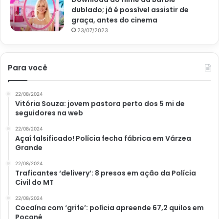
o máximo de 20 números para jogar.
dublado; já é possível assistir de
graça, antes do cinema
Ainda no regulamento, quanto mais números apostar, mais
23/07/2023
caro fica o jogo. Contudo, também aumentam as chances
de ganhar.
Para você
Quem acertar 15 pontos, ganha o prêmio principal na
Lotofácil. Porém, também quem acerta de 11 a 14
22/08/2024
Vitória Souza: jovem pastora perto dos 5 mi de
números, tem uma chance de ganhar um determinado
seguidores na web
valor, que muitas vezes é até interessante.
22/08/2024
Açaí falsificado! Polícia fecha fábrica em Várzea
Como receber o prêmio
Grande
O ganhador da Lotofácil deve ir a uma agência da Caixa
22/08/2024
Traficantes ‘delivery’: 8 presos em ação da Polícia
Econômica Federal para receber o prêmio. Neste caso, é
Civil do MT
obrigatório levar um documento original com foto e
22/08/2024
também o bilhete premiado.
Cocaína com ‘grife’: polícia apreende 67,2 quilos em
Poconé