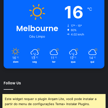
16
℃
Melbourne
17º - 15º
60%
4.02 km/h
Céu Limpo
16
13
11
12
14
℃
℃
℃
℃
℃
dom
seg
ter
qua
qui
Follow Us
Este widget requer o plugin Arqam Lite, você pode instalar a
partir do menu de configurações Tema> Instalar Plugins.