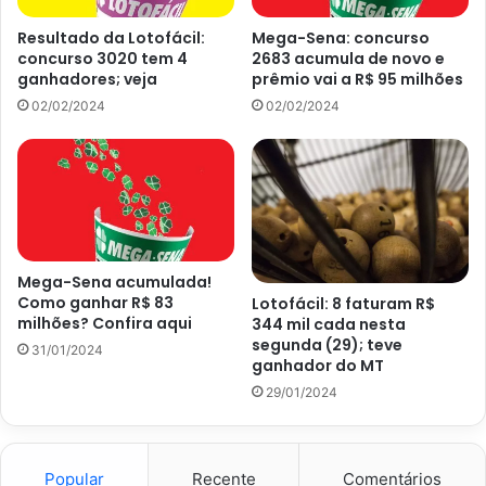
Não houve acertador
Resultado da Lotofácil:
Mega-Sena: concurso
concurso 3020 tem 4
2683 acumula de novo e
14 acertos
ganhadores; veja
prêmio vai a R$ 95 milhões
02/02/2024
02/02/2024
159 apostas ganhadoras, R$ 2.297,08
13 acertos
6385 apostas ganhadoras, R$ 30,00
Mega-Sena acumulada!
12 acertos
Como ganhar R$ 83
Lotofácil: 8 faturam R$
milhões? Confira aqui
344 mil cada nesta
segunda (29); teve
92269 apostas ganhadoras, R$ 12,00
31/01/2024
ganhador do MT
29/01/2024
11 acertos
543484 apostas ganhadoras, R$ 6,00
Popular
Recente
Comentários