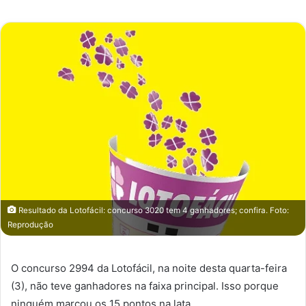
e-
mail
Resultado da Lotofácil: concurso 3020 tem 4 ganhadores; confira. Foto:
Reprodução
O concurso 2994 da Lotofácil, na noite desta quarta-feira
(3), não teve ganhadores na faixa principal. Isso porque
ninguém marcou os 15 pontos na lata.