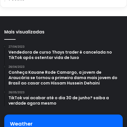
No entanto, se ganhar um valor menor, de até R$ 2.112,
pode sacar na casa lotérica. Para isso, tem também que
levar um documento original com foto e o bilhete
premiado original da Lotofácil.
Mais visualizadas
27/04/2023
Vendedora de curso Thays trader é cancelada no
Avalie este post post
TikTok após ostentar vida de luxo
26/04/2023
Conheça Kauane Rode Camargo, a jovem de
loteria
Lotofácil
sorteio
Araucária se tornou a primeira dama mais jovem do
Brasil ao casar com Hissam Hussein Dehaini
26/05/2023
TikTok vai acabar até o dia 30 de junho? saiba a
verdade agora mesmo
Weather