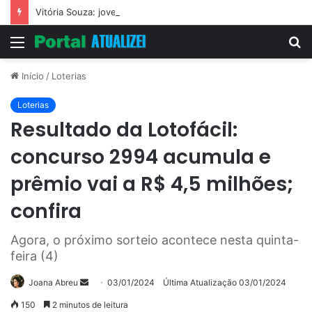
Vitória Souza: jovem pastora perto dos 5 mi de seguidores na web
Menu
P
p
Início
/
Loterias
Loterias
Resultado da Lotofácil:
concurso 2994 acumula e
prêmio vai a R$ 4,5 milhões;
confira
Agora, o próximo sorteio acontece nesta quinta-
feira (4)
Mande
Joana Abreu
03/01/2024
Última Atualização 03/01/2024
um
150
2 minutos de leitura