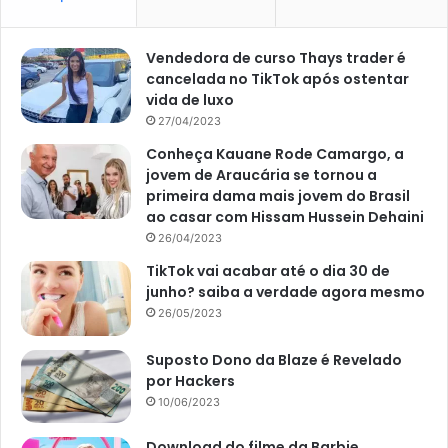
O
Portal Atualizei,
o seu preferido da internet, também
acompanha os resultados das principais loterias da Caixa.
Vendedora de curso Thays trader é
cancelada no TikTok após ostentar
Como jogar na Lotofácil
vida de luxo
27/04/2023
Primeiramente, o apostador da Lotofácil, e das demais
Conheça Kauane Rode Camargo, a
loterias da Caixa, pode jogar diretamente em uma casa
jovem de Araucária se tornou a
primeira dama mais jovem do Brasil
lotérica. Para isso, basta ir pessoalmente, até às 19h,
ao casar com Hissam Hussein Dehaini
menos também aos domingos e feriados.
26/04/2023
TikTok vai acabar até o dia 30 de
Outra possibilidade de aposta é pela internet, através dos
junho? saiba a verdade agora mesmo
canais eletrônicos da Caixa. Neste caso, nem precisa sair
26/05/2023
de casa, mas tem que fazer o mínimo de R$ 30 em
apostas.
Suposto Dono da Blaze é Revelado
por Hackers
Em termos de regulamento, essa loteria conta com um
10/06/2023
volante de 25 números. Por lá, o apostador escolhe o
Download do filme da Barbie