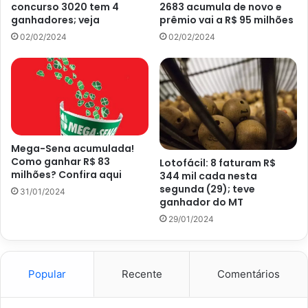
concurso 3020 tem 4
2683 acumula de novo e
ganhadores; veja
prêmio vai a R$ 95 milhões
4 acertos
02/02/2024
02/02/2024
1.547 apostas ganhadoras, R$ 1.191,50
O
Portal Atualizei
, o seu predileto da internet, vem
acompanhando os principais sorteios das loterias da
Caixa.
Mega-Sena acumulada!
Como ganhar R$ 83
Lotofácil: 8 faturam R$
Como jogar na Mega-Sena
milhões? Confira aqui
344 mil cada nesta
segunda (29); teve
31/01/2024
ganhador do MT
No momento, o jogador da Mega-Sena pode fazer a
29/01/2024
fezinha em qualquer casa lotérica no país. Elas funcionam
de segunda a sábado, menos aos feriados, até às 19h.
Porém, o apostador também pode optar pela internet, sem
Popular
Recente
Comentários
a necessidade de sair de casa. Neste caso, pode jogar