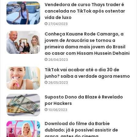
pelos canais eletrônicos da Caixa, onde o valor mínimo da
Vendedora de curso Thays trader é
aposta é de R$ 30.
cancelada no TikTok após ostentar
vida de luxo
Em termos de regulamento, a Mega-Sena conta com 60
27/04/2023
números disponíveis no volante. Por lá, o apostador pode
Conheça Kauane Rode Camargo, a
escolher o mínimo de seis dezenas e o máximo de 20.
jovem de Araucária se tornou a
primeira dama mais jovem do Brasil
ao casar com Hissam Hussein Dehaini
Atualmente, o valor mínimo da aposta está em R$ 5. No
26/04/2023
entanto, quanto mais número escolher, mais caro o jogo
TikTok vai acabar até o dia 30 de
vai ficar. Mas, também terá mais chances de ganhar.
junho? saiba a verdade agora mesmo
26/05/2023
Para faturar o prêmio principal, o apostador tem que
acertar os seis números. No entanto, também tem a
Suposto Dono da Blaze é Revelado
chance de ganhar se acertar de quatro a cinco dezenas.
por Hackers
10/06/2023
Como receber o prêmio
Download do filme da Barbie
dublado; já é possível assistir de
Para receber o prêmio da Mega-Sena, o apostador tem
graça, antes do cinema