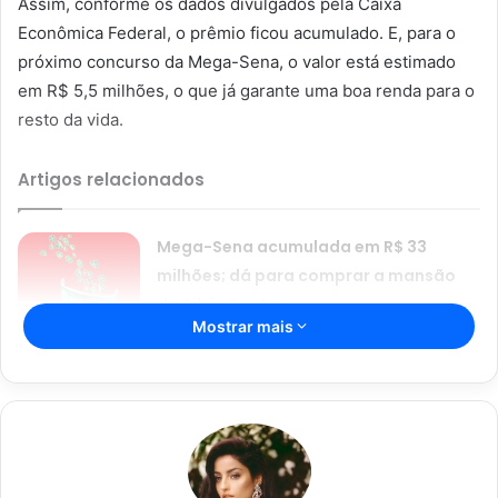
Assim, conforme os dados divulgados pela Caixa
Econômica Federal, o prêmio ficou acumulado. E, para o
próximo concurso da Mega-Sena, o valor está estimado
em R$ 5,5 milhões, o que já garante uma boa renda para o
resto da vida.
Artigos relacionados
Mega-Sena acumulada em R$ 33
milhões; dá para comprar a mansão
do Silvio Santos
Mostrar mais
22/08/2024
Resultado da Mega-Sena 2684:
aposta de Brasília ganha R$ 94,8
milhões
03/02/2024