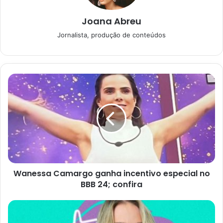
Joana Abreu
Agora, o próximo concurso acontece na quinta-feira (11), a
Jornalista, produção de conteúdos
partir das 20h, no Espaço da Sorte, em São Paulo. Essa
loteria tem três sorteios semanais atualmente.
Confira os números
sorteados da Mega-Sena
Wanessa Camargo ganha incentivo especial no
BBB 24; confira