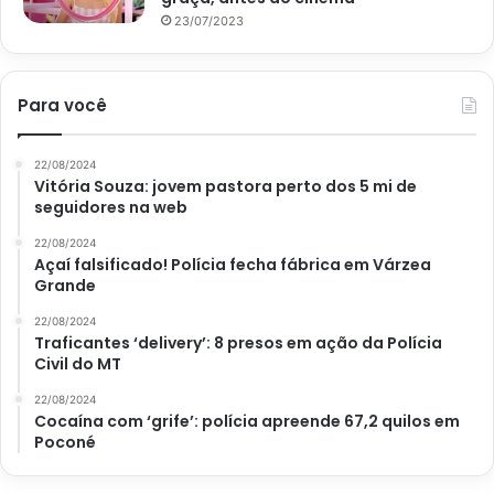
que ir a uma agência da Caixa, em qualquer lugar do país.
23/07/2023
Para isso, tem que levar um documento oficial com foto e,
também, o bilhete original premiado.
Para você
No entanto, também pode sacar o dinheiro na casa
lotérica, desde que o valor seja de até R$ 2.112. Com isso,
22/08/2024
também tem que levar um documento e o bilhete para
Vitória Souza: jovem pastora perto dos 5 mi de
seguidores na web
pegar o prêmio da Mega-Sena.
22/08/2024
Açaí falsificado! Polícia fecha fábrica em Várzea
Grande
22/08/2024
Avalie este post post
Traficantes ‘delivery’: 8 presos em ação da Polícia
Civil do MT
22/08/2024
loteria
Mega-Sena
sorteio
Cocaína com ‘grife’: polícia apreende 67,2 quilos em
Poconé