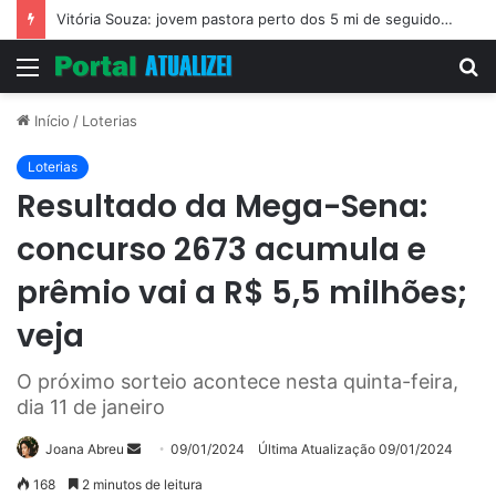
Vitória Souza: jovem pastora perto dos 5 mi de seguidores na web
Menu
P
p
Início
/
Loterias
Loterias
Resultado da Mega-Sena:
concurso 2673 acumula e
prêmio vai a R$ 5,5 milhões;
veja
O próximo sorteio acontece nesta quinta-feira,
dia 11 de janeiro
Mande
Joana Abreu
09/01/2024
Última Atualização 09/01/2024
um
168
2 minutos de leitura