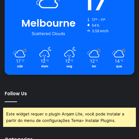
17
Melbourne
17º - 11º
54%
3.58 km/h
Scattered Clouds
17
12
12
12
14
℃
℃
℃
℃
℃
sáb
dom
seg
ter
qua
Follow Us
Este widget requer o plugin Arqam Lite, você pode instalar a
partir do menu de configurações Tema> Instalar Plugins.