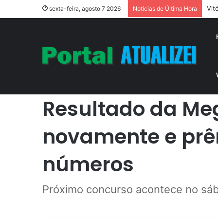
Aça
sexta-feira, agosto 7 2026
Notícias de Última Hora
Início
/
Loterias
/
Resultado da Mega-Sena: concurso 25
Loterias
Resultado da Me
novamente e prêm
números
Próximo concurso acontece no sáb