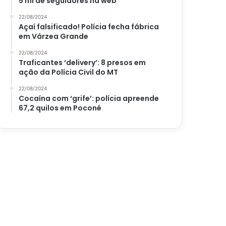
5 mi de seguidores na web
22/08/2024
Açaí falsificado! Polícia fecha fábrica
em Várzea Grande
22/08/2024
Traficantes ‘delivery’: 8 presos em
ação da Polícia Civil do MT
22/08/2024
Cocaína com ‘grife’: polícia apreende
67,2 quilos em Poconé