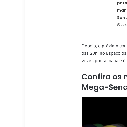
para
mans
San
22/
Depois, o próximo con
das 20h, no Espaço da 
vezes por semana e é
Confira os
Mega-Sen