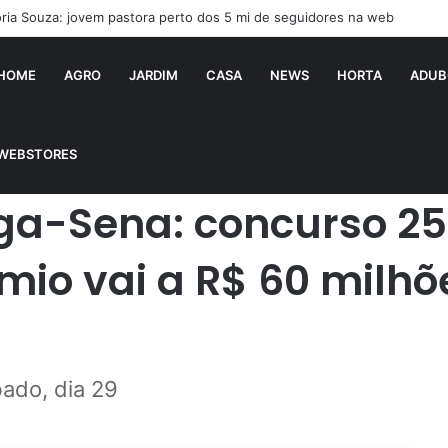
í falsificado! Polícia fecha fábrica em Várzea Grande
HOME
AGRO
JARDIM
CASA
NEWS
HORTA
ADUB
86 acumula novamente e prêmio vai a R$ 60 milhões; veja os números
WEBSTORES
ga-Sena: concurso 2
io vai a R$ 60 milhõe
ado, dia 29