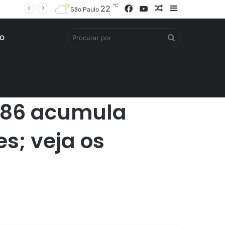
℃
Facebook
YouTube
Artigo
Barra
22
São Paulo
aleatório
Lateral
Procurar
O
por
586 acumula
s; veja os