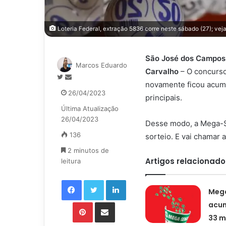
Loteria Federal, extração 5836 corre neste sábado (27); vej
São José dos Campos-
Marcos Eduardo
Carvalho
– O concurso
Siga
Mande
novamente ficou acum
no
um
26/04/2023
principais.
Twitter
e-
Última Atualização
mail
26/04/2023
Desse modo, a Mega-S
136
sorteio. E vai chamar 
2 minutos de
Artigos relacionado
leitura
Facebook
Twitter
Linkedin
Meg
Pinterest
Compartilhar via e-mail
acu
33 m