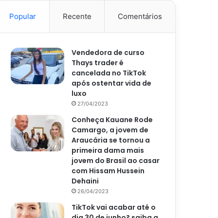
Popular
Recente
Comentários
Vendedora de curso
Thays trader é
cancelada no TikTok
após ostentar vida de
luxo
27/04/2023
Conheça Kauane Rode
Camargo, a jovem de
Araucária se tornou a
primeira dama mais
jovem do Brasil ao casar
com Hissam Hussein
Dehaini
26/04/2023
TikTok vai acabar até o
dia 30 de junho? saiba a