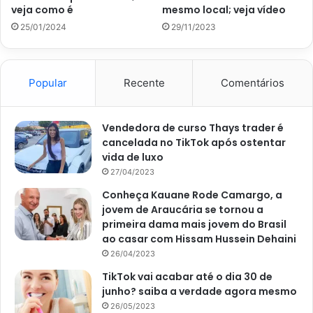
informa que essa bebida traz benefícios. Assim, de acordo
veja como é
mesmo local; veja vídeo
com Roberta, ela possui componentes estimulantes e café
25/01/2024
29/11/2023
e, por isso, ajuda muito quando o assunto é disposição e
foco.
Popular
Recente
Comentários
Vendedora de curso Thays trader é
cancelada no TikTok após ostentar
vida de luxo
27/04/2023
Conheça Kauane Rode Camargo, a
jovem de Araucária se tornou a
primeira dama mais jovem do Brasil
ao casar com Hissam Hussein Dehaini
26/04/2023
TikTok vai acabar até o dia 30 de
junho? saiba a verdade agora mesmo
Reportagem sobre os efeitos dos chás – Imagem extraída so site
redeglobo.globo.com
26/05/2023