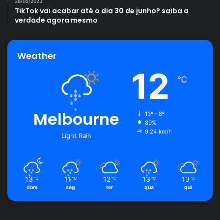
26/05/2023
TikTok vai acabar até o dia 30 de junho? saiba a
verdade agora mesmo
Weather
12
℃
Melbourne
13º - 8º
89%
9.24 km/h
Light Rain
13
11
12
13
13
℃
℃
℃
℃
℃
dom
seg
ter
qua
qui