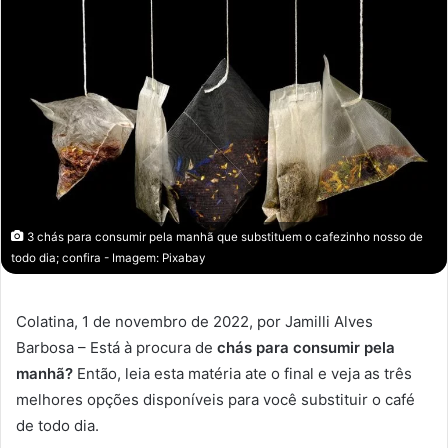
3 chás para consumir pela manhã que substituem o cafezinho nosso de
todo dia; confira - Imagem: Pixabay
Colatina, 1 de novembro de 2022, por Jamilli Alves
Barbosa – Está à procura de
chás para consumir pela
manhã?
Então, leia esta matéria ate o final e veja as três
melhores opções disponíveis para você substituir o café
de todo dia.