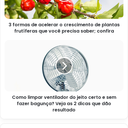
3 formas de acelerar o crescimento de plantas
frutíferas que você precisa saber; confira
3 chás para consumir pela manhã que substituem o cafezinho
nosso de todo dia; confira – Imagem: Pixabay
Como limpar ventilador do jeito certo e sem
fazer bagunça? Veja as 2 dicas que dão
3 opções de chás para
resultado
consumir pela manhã