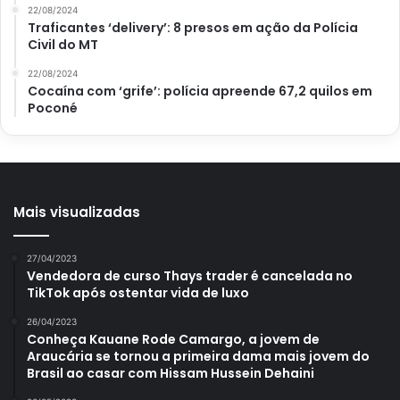
que mais gosta e saboreie e conte aqui no
Portal Atualizei
22/08/2024
qual mais gostou.
Traficantes ‘delivery’: 8 presos em ação da Polícia
Civil do MT
22/08/2024
Cocaína com ‘grife’: polícia apreende 67,2 quilos em
Poconé
Avalie este post post
benefícios
café
chás
Mais visualizadas
27/04/2023
Vendedora de curso Thays trader é cancelada no
TikTok após ostentar vida de luxo
26/04/2023
Conheça Kauane Rode Camargo, a jovem de
Araucária se tornou a primeira dama mais jovem do
Brasil ao casar com Hissam Hussein Dehaini