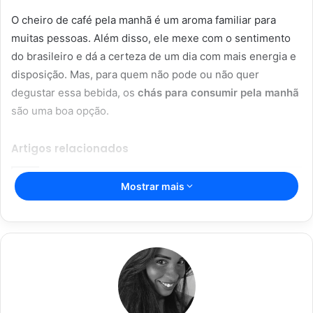
O cheiro de café pela manhã é um aroma familiar para
muitas pessoas. Além disso, ele mexe com o sentimento
do brasileiro e dá a certeza de um dia com mais energia e
disposição. Mas, para quem não pode ou não quer
degustar essa bebida, os
chás para consumir pela manhã
são uma boa opção.
Artigos relacionados
Mostrar mais
Vitória Souza: jovem pastora perto
dos 5 mi de seguidores na web
22/08/2024
Açaí falsificado! Polícia fecha fábrica
em Várzea Grande
22/08/2024