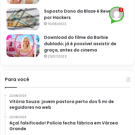
3. Chá Verde
Suposto Dono da Blaze é Revelado
por Hackers
A nutricionista ainda fala sobre o chá verde e, segundo a
10/06/2023
mesma, essa bebida tem efeitos antioxidantes e anti-
Download do filme da Barbie
inflamatórios. Por isso, ela auxilia no equilíbrio do corpo
dublado; já é possível assistir de
contra as toxinas que se acumulam nas células no dia a
graça, antes do cinema
dia. Além disso, essa e um das opções mais famosas, hoje
23/07/2023
em dia.
Outros chás para consumir
Para você
pela manhã
22/08/2024
Vitória Souza: jovem pastora perto dos 5 mi de
Além dessas opções de
chás para consumir pela manhã
,
seguidores na web
existem outras opções para quem quer mais disposição
22/08/2024
pela manhã sem usar o café. Por exemplo, o chá branco, o
Açaí falsificado! Polícia fecha fábrica em Várzea
de gengibre e o de canela com gengibre. Então, escolha o
Grande