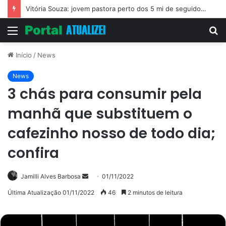
Vitória Souza: jovem pastora perto dos 5 mi de seguidores na web
Menu
P
p
Início
/
News
News
3 chás para consumir pela
manhã que substituem o
cafezinho nosso de todo dia;
confira
Mande
Jamilli Alves Barbosa
01/11/2022
um
Última Atualização 01/11/2022
46
2 minutos de leitura
e-
mail