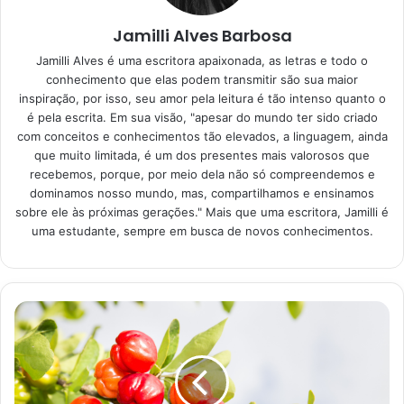
Jamilli Alves Barbosa
Chás para consumir pela
Jamilli Alves é uma escritora apaixonada, as letras e todo o
manhã
conhecimento que elas podem transmitir são sua maior
inspiração, por isso, seu amor pela leitura é tão intenso quanto o
é pela escrita. Em sua visão, "apesar do mundo ter sido criado
Famosas no chá da tarde, essas bebidas são sempre muito
com conceitos e conhecimentos tão elevados, a linguagem, ainda
relacionada com os horários finais do dia. Assim, muita
que muito limitada, é um dos presentes mais valorosos que
gente a utiliza para relaxar e curtir o momento de
recebemos, porque, por meio dela não só compreendemos e
tranquilidade. Entretanto, há opções que, assim como o
dominamos nosso mundo, mas, compartilhamos e ensinamos
sobre ele às próximas gerações." Mais que uma escritora, Jamilli é
café, são perfeitas para dar disposição. Por isso, são
uma estudante, sempre em busca de novos conhecimentos.
ideais para as manhãs.
Os chás para consumir pela manhã, dentre outras coisas,
são ricos em uma substância que muita gente pensa que
só tem no café: a cafeína. Portanto, eles substituem muito
bem o cafezinho e vão te dar aquele estimulo extra para as
atividades do dia.