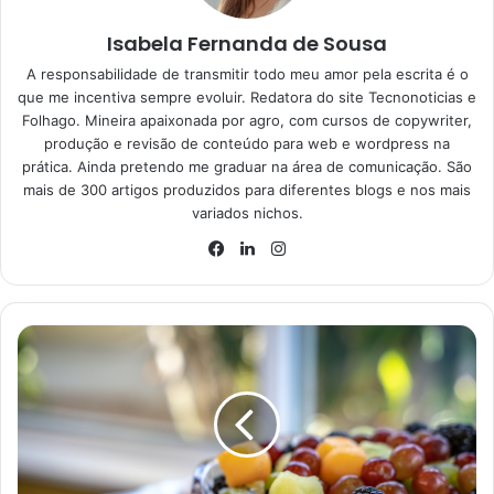
Isabela Fernanda de Sousa
A responsabilidade de transmitir todo meu amor pela escrita é o
Drinks para comemorar o Ano
que me incentiva sempre evoluir. Redatora do site Tecnonoticias e
Novo sem álcool
Folhago. Mineira apaixonada por agro, com cursos de copywriter,
produção e revisão de conteúdo para web e wordpress na
prática. Ainda pretendo me graduar na área de comunicação. São
Aproveitar as festividades de fim de ano sem incluir álcool
mais de 300 artigos produzidos para diferentes blogs e nos mais
pode ser uma ótima ideia, principalmente para quem não
variados nichos.
gosta. Por isso, separamos opções que vão agradar a
Instagram
todos os gostos e não vai deixar ninguém de fora da
Facebook
Linkedin
comemoração.