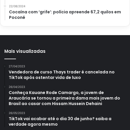
22/08/2024
Para fazer em casa, primeiro prepare dois sachês de chá
Cocaína com ‘grife’: polícia apreende 67,2 quilos em
Poconé
de hortelã, feitos em água quente. Em seguida, também
em água quente, coloque rodelas de pepino e deixe
descansando. Depois, passe o chá de hortelã e pepino
juntos para uma jarra, misture, adicione gelo e finalize com
folhas de hortelã para decorar.
Mais visualizadas
4. Bebida não alcoólica refrescante
27/04/2023
Vendedora de curso Thays trader é cancelada no
Por último, trazemos esse drink sem álcool para refrescar
TikTok após ostentar vida de luxo
e curtir muito a virada muito fácil de fazer. Pegue uma
26/04/2023
banana madura congelada e pique em pedaços e pique 10
Conheça Kauane Rode Camargo, a jovem de
Araucária se tornou a primeira dama mais jovem do
lichias removendo seus caroços.
Em seguida, coloque 5
Brasil ao casar com Hissam Hussein Dehaini
lichias picadas no liquidificador, a banana e água ou leite
de amêndoa.
26/05/2023
TikTok vai acabar até o dia 30 de junho? saiba a
verdade agora mesmo
Bata tudo até ficar homogêneo e cremoso. Então, passe