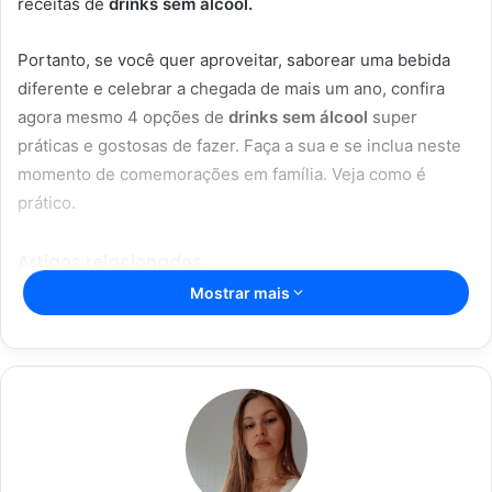
receitas de
drinks sem álcool.
Portanto, se você quer aproveitar, saborear uma bebida
diferente e celebrar a chegada de mais um ano, confira
agora mesmo 4 opções de
drinks sem álcool
super
práticas e gostosas de fazer. Faça a sua e se inclua neste
momento de comemorações em família. Veja como é
prático.
Artigos relacionados
Mostrar mais
Vitória Souza: jovem pastora perto
dos 5 mi de seguidores na web
22/08/2024
Açaí falsificado! Polícia fecha fábrica
em Várzea Grande
22/08/2024