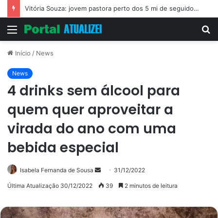
Vitória Souza: jovem pastora perto dos 5 mi de seguidores na web
Menu
P
p
Início
/
News
News
4 drinks sem álcool para
quem quer aproveitar a
virada do ano com uma
bebida especial
Mande
Isabela Fernanda de Sousa
31/12/2022
um
Última Atualização 30/12/2022
39
2 minutos de leitura
e-
mail