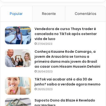
Popular
Recente
Comentários
Vendedora de curso Thays trader é
cancelada no TikTok após ostentar
vida de luxo
27/04/2023
Conheça Kauane Rode Camargo, a
jovem de Araucária se tornou a
4 drinks sem álcool para quem quer aproveitar a virada do ano
primeira dama mais jovem do Brasil
com uma bebida especial – Reprodução Canva
ao casar com Hissam Hussein Dehaini
26/04/2023
3. Drink sem álcool que ajuda na
TikTok vai acabar até o dia 30 de
digestão
junho? saiba a verdade agora mesmo
26/05/2023
Segundo uma matéria do site
UOL,
feita em 15 de
dezembro de 2020, por Verônica Laino, esse drink, além
Suposto Dono da Blaze é Revelado
por Hackers