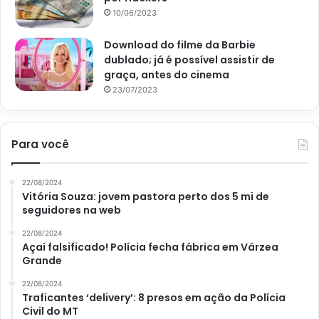
de ser ótimo para quem não gosta de álcool, também alivia
10/06/2023
a sensação de estômago pesado, algo comum nas ceias
de fim de ano.
Download do filme da Barbie
dublado; já é possível assistir de
graça, antes do cinema
23/07/2023
Para você
22/08/2024
Vitória Souza: jovem pastora perto dos 5 mi de
seguidores na web
22/08/2024
Açaí falsificado! Polícia fecha fábrica em Várzea
Grande
Imagem: Reprodução UOL
22/08/2024
Traficantes ‘delivery’: 8 presos em ação da Polícia
Civil do MT