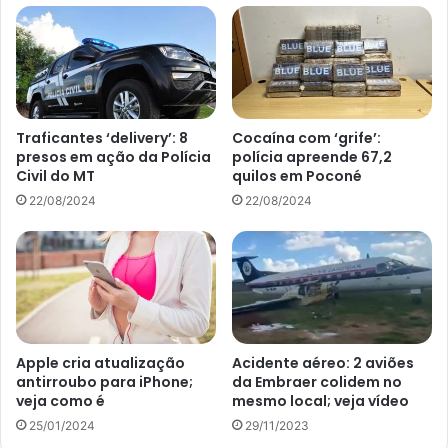
e servir. Consuma logo que colocar a água com gás.
2. Drink especial de amora para o
fim de ano
Traficantes ‘delivery’: 8
Cocaína com ‘grife’:
Outro drink sem álcool que vai fazer muito sucesso nas
presos em ação da Polícia
polícia apreende 67,2
festas em família é esse drink feito de amora. Seu preparo
Civil do MT
quilos em Poconé
deve ser feito com meia xícara de amora congelada, mais
22/08/2024
22/08/2024
meia xícara de água gelada, suco de dois limões e duas
colheres de açúcar.
Se trata de uma limonada diferente, que pode ser servida
até para as crianças. Para finalizar, é só bater tudo no
liquidificador, ou apenas amassar bem as amoras, antes de
Apple cria atualização
Acidente aéreo: 2 aviões
colocar os líquidos, misturar e servir.
antirroubo para iPhone;
da Embraer colidem no
veja como é
mesmo local; veja vídeo
25/01/2024
29/11/2023