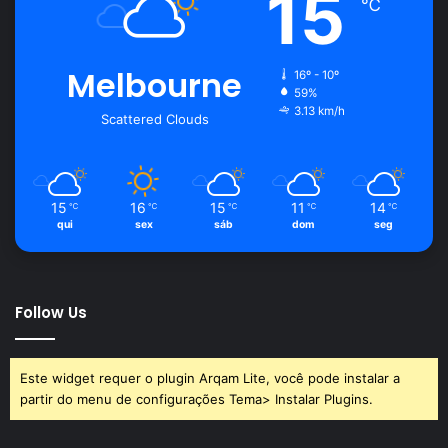
15
℃
Melbourne
16º - 10º
59%
3.13 km/h
Scattered Clouds
15
16
15
11
14
℃
℃
℃
℃
℃
qui
sex
sáb
dom
seg
Follow Us
Este widget requer o plugin Arqam Lite, você pode instalar a
partir do menu de configurações Tema> Instalar Plugins.