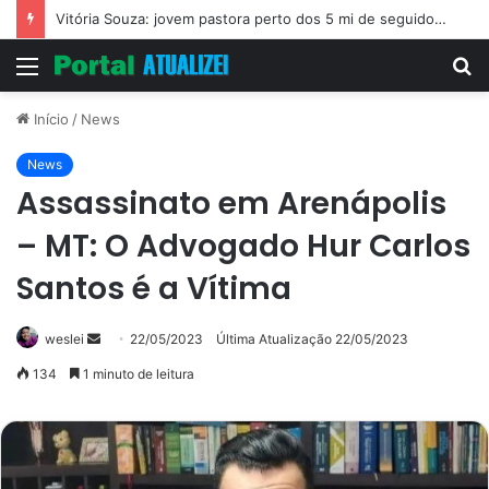
Vitória Souza: jovem pastora perto dos 5 mi de seguidores na web
Menu
P
p
Início
/
News
News
Assassinato em Arenápolis
– MT: O Advogado Hur Carlos
Santos é a Vítima
Mande
weslei
22/05/2023
Última Atualização 22/05/2023
um
134
1 minuto de leitura
e-
mail