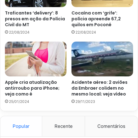
Traficantes ‘delivery’: 8
Cocaína com ‘grife’:
presos em ação da Polícia
polícia apreende 67,2
Civil do MT
quilos em Poconé
Avalie este post post
22/08/2024
22/08/2024
Advogado
Arenápolis
Hur Carlos Santos
Apple cria atualização
Acidente aéreo: 2 aviões
antirroubo para iPhone;
da Embraer colidem no
veja como é
mesmo local; veja vídeo
25/01/2024
29/11/2023
Popular
Recente
Comentários