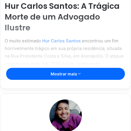
Hur Carlos Santos: A Trágica
Morte de um Advogado
Ilustre
O muito estimado
Hur Carlos Santos
encontrou um fim
horrivelmente trágico em sua própria residência, situada
na Rua Presidente Costa e Silva, em Arenápolis. O ataque
ocorreu por volta das 19:00 horas, terminando
abruptamente a vida de um advogado que era uma figura
Mostrar mais
proeminente na comunidade local.
Artigos relacionados
Vitória Souza: jovem pastora perto
dos 5 mi de seguidores na web
22/08/2024